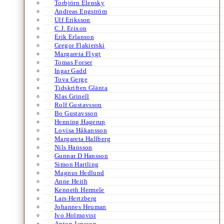
Torbjörn Elensky
Andreas Engström
Ulf Eriksson
C.J. Erixon
Erik Erlanson
Gregor Flakierski
Margareta Flygt
Tomas Forser
Ingar Gadd
Tova Gerge
Tidskriften Glänta
Klas Grinell
Rolf Gustavsson
Bo Gustavsson
Henning Hagerup
Lovisa Håkansson
Margareta Hallberg
Nils Hansson
Gunnar D Hansson
Simon Hartling
Magnus Hedlund
Anne Heith
Kenneth Hermele
Lars Hertzberg
Johannes Heuman
Ivo Holmqvist
Anton Jansson