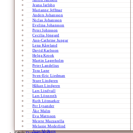
Jeana Jarlsbo
Marianne Jeffmar
Anders Johansson
Niclas Johansson
Evelina Johansson
Peter Johnsson
Cecilia Jöngard
Ann-Cathrine Jungar
Lena Kåreland
David Karlsson
Helga Krook
Martin Lagerholm
Peter Landelius
Tora Lane
Sven-Eric Liedman
Sture Lindgren
Håkan Lindgren
Lars Lindvall
Lars Lönnroth
Ruth Lötmarker
Per Lysander
Åke Malm
Eva Mattsson
Merete Mazzarella
Melanie Mederlind
Arne Melberg