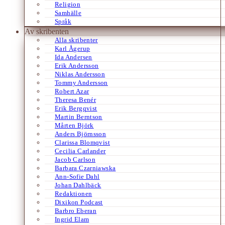
Religion
Samhälle
Språk
Av skribenten
Alla skribenter
Karl Ågerup
Ida Andersen
Erik Andersson
Niklas Andersson
Tommy Andersson
Robert Azar
Theresa Benér
Erik Bergqvist
Martin Berntson
Mårten Björk
Anders Björnsson
Clarissa Blomqvist
Cecilia Carlander
Jacob Carlson
Barbara Czarniawska
Ann-Sofie Dahl
Johan Dahlbäck
Redaktionen
Dixikon Podcast
Barbro Eberan
Ingrid Elam