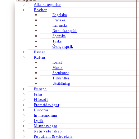
Alla kategorier
Böcker
Engelska
Franska
Italienska
Nordiska språk
Spanska
Tyska
Övriga språk
Essäer
Kultur
Konst
Musik
Scenkonst
Tidskrifter
Utställning
Europa
Film
Filosofi
Framtidsvägar
Historia
In memoriam
Lyrik
Minnesvägar
Naturvetenskap
Populism & värdekris