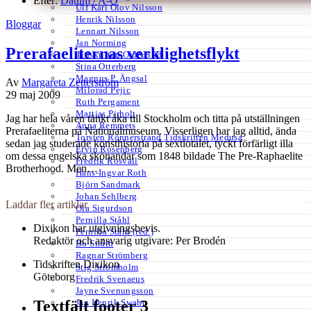
Efter:
Datum /
A-Ö
Ulf Karl Olov Nilsson
Henrik Nilsson
Bloggar
Lennart Nilsson
Jan Norming
Prerafaeliternas verklighetsflykt
Tidskriften Ord&Bild
Stina Otterberg
Magnus P. Ängsal
Av
Margareta Zetterström
Milorad Pejic
29 maj 2009
Ruth Pergament
Mattias Pirholt
Jag har hela våren tänkt åka till Stockholm och titta på utställningen
Anna Remmets
Prerafaeliterna på Nationalmuseum. Visserligen har jag alltid, ända
Torsten Rönnerstrand Tidskriften Medusa
sedan jag studerade konsthistoria på sextiotalet, tyckt förfärligt illa
Ervin Rosenberg
om dessa engelska skönandar som 1848 bildade The Pre-Raphaelite
Fredrik Rosvall
Brotherhood. Men…
Hans-Ingvar Roth
Björn Sandmark
Johan Sehlberg
Laddar fler artiklar
Ola Sigurdson
Pernilla Ståhl
Dixikon har utgivningsbevis.
Pernilla Ståhl (red.)
Redaktör och ansvarig utgivare: Per Brodén
Bo Stråth
Ragnar Strömberg
Tidskriften Dixikon
Stig Strömholm
Göteborg
Fredrik Svenaeus
Jayne Svenungsson
Jan Henrik Swahn
Textfält footer 3