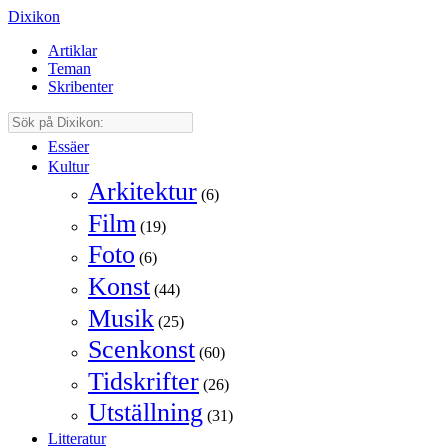
Dixikon
Artiklar
Teman
Skribenter
Essäer
Kultur
Arkitektur
(6)
Film
(19)
Foto
(6)
Konst
(44)
Musik
(25)
Scenkonst
(60)
Tidskrifter
(26)
Utställning
(31)
Litteratur