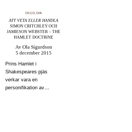
ENGELSKA
ATT VETA ELLER HANDLA
SIMON CRITCHLEY OCH
JAMIESON WEBSTER – THE
HAMLET DOCTRINE
Av
Ola Sigurdson
5 december 2015
Prins Hamlet i
Shakespeares pjäs
verkar vara en
personifikation av
moderniteten. Redan
från början får han reda
på den hemlighet som
driver pjäsen framåt,
nämligen att hans