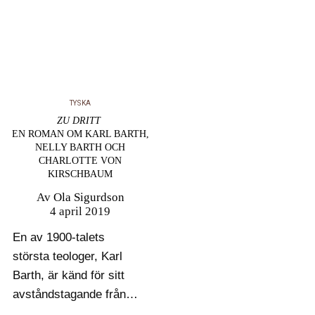
frågor skriver den
irländske…
TYSKA
ZU DRITT
EN ROMAN OM KARL BARTH,
NELLY BARTH OCH
CHARLOTTE VON
KIRSCHBAUM
Av
Ola Sigurdson
4 april 2019
En av 1900-talets
största teologer, Karl
Barth, är känd för sitt
avståndstagande från
den nazistiska