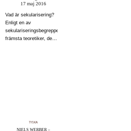
17 maj 2016
Vad är sekularisering?
Enligt en av
sekulariseringsbegreppets
främsta teoretiker, den
spanske sociologen
José Casanova, kan
man urskilja tre teser i
begreppet som
beskriver sinsemellan
olika processer. För det
första religionens
försvinnande i takt med
världens
modernisering, en tes
TYSKA
vilken framstår…
NIELS WERBER –