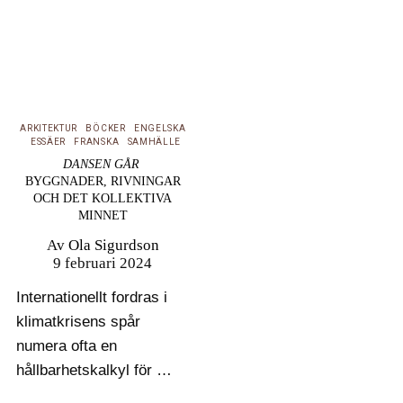
ARKITEKTUR
BÖCKER
ENGELSKA
ESSÄER
FRANSKA
SAMHÄLLE
DANSEN GÅR
BYGGNADER, RIVNINGAR
OCH DET KOLLEKTIVA
MINNET
Av
Ola Sigurdson
9 februari 2024
Internationellt fordras i
klimatkrisens spår
numera ofta en
hållbarhetskalkyl för att
få riva ett hus. Så inte