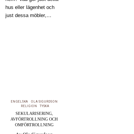
hus eller lägenhet och
just dessa möbler,
böcker och annat till ett
hem? Vad är egentligen
hemkänsla? I ett försök
att hitta svar på
frågorna om hemma
och borta har Ola…
ENGELSKA
OLA SIGURDSON
RELIGION
TYSKA
SEKULARISERING,
AVFÖRTROLLNING OCH
OMFÖRTROLLNING