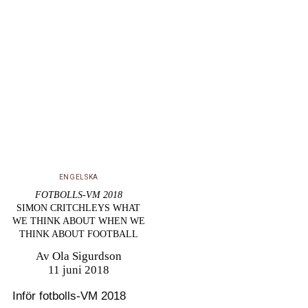
ideologin och dess
medlöpare och för sitt
jättelika arbete
Kirchliche Dogmatik,
som kom att omfatta
över 10 000 sidor. Men
han var inte ensam
om…
ENGELSKA
FOTBOLLS-VM 2018
SIMON CRITCHLEYS WHAT
WE THINK ABOUT WHEN WE
THINK ABOUT FOOTBALL
Av
Ola Sigurdson
11 juni 2018
Inför fotbolls-VM 2018