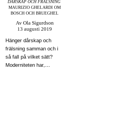
DÅRSKAP OCH FRÄLSNING
MAURIZIO GHELARDI OM
BOSCH OCH BRUEGHEL
Av
Ola Sigurdson
13 augusti 2019
Hänger dårskap och
frälsning samman och i
så fall på vilket sätt?
Moderniteten har,
skriver här Ola
Sigurdson, en förkärlek
för att hålla isär olika
mänskliga sfärer, och
frågan kanske verkar
märklig idag, men
historiskt är det ingen
ovanlig frågeställning.