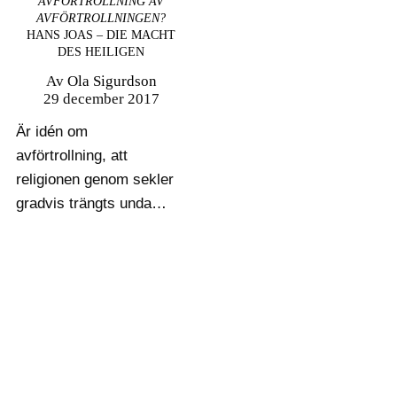
AVFÖRTROLLNING AV
AVFÖRTROLLNINGEN?
HANS JOAS – DIE MACHT
DES HEILIGEN
Av
Ola Sigurdson
29 december 2017
Är idén om
avförtrollning, att
religionen genom sekler
gradvis trängts undan
av en
rationaliseringsprocess,
i själva verket ett
förenklat synsätt och
är det nu kanske dags
för en avförtrollning av
avförtrollningen? Hans
Joas söker i sin