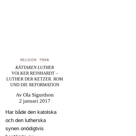
ett fragment av
helgonets ryggrad.
Berättelsen om
Barlaam och Josafat
tillhörde de allra…
RELIGION
TYSKA
KÄTTAREN LUTHER
VOLKER REINHARDT –
LUTHER DER KETZER. ROM
UND DIE REFORMATION
Av
Ola Sigurdson
2 januari 2017
Har både den katolska
och den lutherska
synen onödigtvis