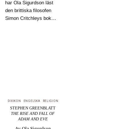
har Ola Sigurdson läst
den brittiska filosofen
Simon Critchleys bok
What We Think About
When We Think About
Football som inte
försöker illustrera
filosofiska sanningar
med fotboll, utan istället
med filosofiska medel
försöker förstå vad
fotboll är…
DIXIKON
ENGELSKA
RELIGION
STEPHEN GREENBLATT
THE RISE AND FALL OF
ADAM AND EVE
Av
Ola Sigurdson