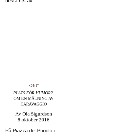
bestämts av
ömsesidiga och
ensidiga fiendebilder?
Var reformationen inte
en konsekvens av
teologiska skillnader
utan mera resultatet av
årtionden av
oförståelse
och konfrontationer
mellan ”de förfinade” i
KONST
Rom och de ”bonniga”
PLATS FÖR HUMOR?
tyskarna? I…
OM EN MÅLNING AV
CARAVAGGIO
Av
Ola Sigurdson
8 oktober 2016
På Piazza del Popolo i