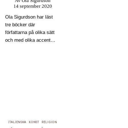
Av
Ola Sigurdson
14 september 2020
Ola Sigurdson har läst
tre böcker där
författarna på olika sätt
och med olika accenter
söker formulera en
motberättelse till
standardberättelsen om
sekulariseringen – om
hur religion, vetenskap
och politik kommit att
skiljas åt i det moderna
väst – men ändå…
ITALIENSKA
KONST
RELIGION