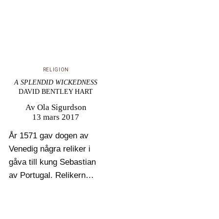
samband mellan dem?
Ola Sigurdson, som i
denna essä pekar på
hur Luther…
RELIGION
A SPLENDID WICKEDNESS
DAVID BENTLEY HART
Av
Ola Sigurdson
13 mars 2017
År 1571 gav dogen av
Venedig några reliker i
gåva till kung Sebastian
av Portugal. Relikerna
uppgavs härröra från St
Josafat av Indien och
omfattade bland annat