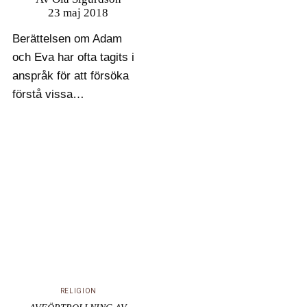
23 maj 2018
Berättelsen om Adam
och Eva har ofta tagits i
anspråk för att försöka
förstå vissa
grundläggande drag
hos mänskligheten: Var
kommer vi ifrån? Har vi
alla samma ursprung?
Hur kommer det sig att
vi känner skam? Och
varför är vi…
RELIGION