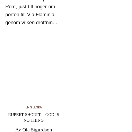
Rom, just till höger om
porten till Via Flaminia,
genom vilken drottning
Kristina en gång tågade
in i Rom, ligger kyrkan
Santa Maria del Popolo.
Här låg en gång i tiden
en av startpunkterna
för…
ENGELSKA
RUPERT SHORTT – GOD IS
NO THING
Av
Ola Sigurdson