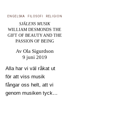
…
ENGELSKA
FILOSOFI
RELIGION
SJÄLENS MUSIK
WILLIAM DESMONDS THE
GIFT OF BEAUTY AND THE
PASSION OF BEING
Av
Ola Sigurdson
9 juni 2019
Alla har vi väl råkat ut
för att viss musik
fångar oss helt, att vi
genom musiken tycker
oss nå annars dolda
dimensioner av oss
själva. Hur kommer det
sig och vilka är vi
egentligen? Om sådana