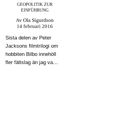
GEOPOLITIK ZUR
EINFÜHRUNG
Av
Ola Sigurdson
14 februari 2016
Sista delen av Peter
Jacksons filmtrilogi om
hobbiten Bilbo innehöll
fler fältslag än jag var
förberedd på. Jag borde
ha kunnat gissa att en
film med undertiteln
Femhäraslaget skulle
innehålla en del
stridsscener, men det
var länge sedan jag
läste…