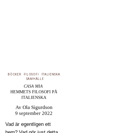
här. En av de senaste
uppmärksammade och
kontroversiella
rivningarna gällde
gamla Flickläroverket i
Göteborg. Att en rivning
inte bara innebär en
förlust av…
BÖCKER
FILOSOFI
ITALIENSKA
SAMHÄLLE
CASA MIA
HEMMETS FILOSOFI PÅ
ITALIENSKA
Av
Ola Sigurdson
9 september 2022
Vad är egentligen ett
hem? Vad gör just detta