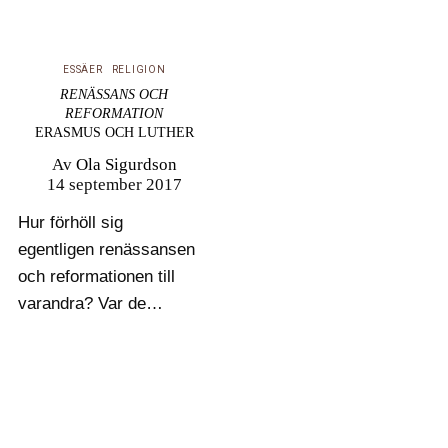
bok Die Macht des
Heiligen visa…
ESSÄER
RELIGION
RENÄSSANS OCH
REFORMATION
ERASMUS OCH LUTHER
Av
Ola Sigurdson
14 september 2017
Hur förhöll sig
egentligen renässansen
och reformationen till
varandra? Var de
separata rörelser, den
ena sekulär och den
andra inomkyrklig, eller
fanns det i själva
verket närmare