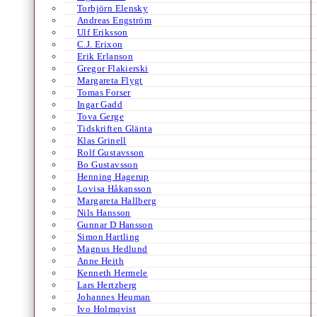
Torbjörn Elensky
Andreas Engström
Ulf Eriksson
C.J. Erixon
Erik Erlanson
Gregor Flakierski
Margareta Flygt
Tomas Forser
Ingar Gadd
Tova Gerge
Tidskriften Glänta
Klas Grinell
Rolf Gustavsson
Bo Gustavsson
Henning Hagerup
Lovisa Håkansson
Margareta Hallberg
Nils Hansson
Gunnar D Hansson
Simon Hartling
Magnus Hedlund
Anne Heith
Kenneth Hermele
Lars Hertzberg
Johannes Heuman
Ivo Holmqvist