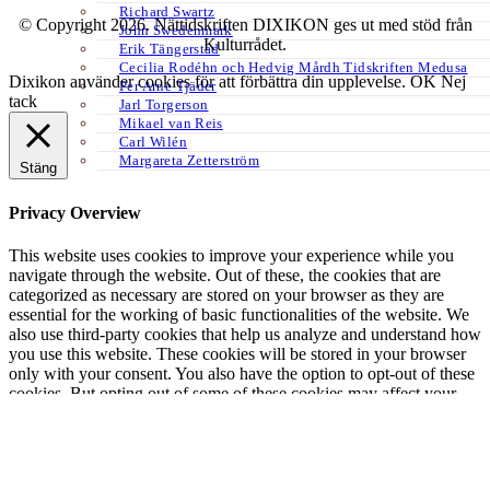
Richard Swartz
© Copyright 2026. Nättidskriften DIXIKON ges ut med stöd från
John Swedenmark
Kulturrådet.
Erik Tängerstad
Cecilia Rodéhn och Hedvig Mårdh Tidskriften Medusa
Dixikon använder cookies för att förbättra din upplevelse.
OK
Nej
Per Arne Tjäder
tack
Jarl Torgerson
Mikael van Reis
Carl Wilén
Margareta Zetterström
Stäng
Privacy Overview
This website uses cookies to improve your experience while you
navigate through the website. Out of these, the cookies that are
categorized as necessary are stored on your browser as they are
essential for the working of basic functionalities of the website. We
also use third-party cookies that help us analyze and understand how
you use this website. These cookies will be stored in your browser
only with your consent. You also have the option to opt-out of these
cookies. But opting out of some of these cookies may affect your
browsing experience.
Necessary
Necessary
Alltid aktiverad