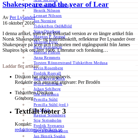
Shakespeare and the year of Lear
Ulf Karl Olov Nilsson
Henrik Nilsson
Lennart Nilsson
Av
Per Lysander
Jan Norming
16 oktober 2016
Tidskriften Ord&Bild
Stina Otterberg
I denna artikel, som är en förkortad version av en längre artikel från
Magnus P. Ängsal
Norsk Shakespeare- og teatertidsskrift, reflekterar Per Lysander över
Milorad Pejic
Shakespeare på scen och i historien med utgångspunkt från James
Ruth Pergament
Shapiros bok om året 1606. Litteratur och forskning…
Mattias Pirholt
Anna Remmets
Torsten Rönnerstrand Tidskriften Medusa
Laddar fler artiklar
Ervin Rosenberg
Fredrik Rosvall
Dixikon har utgivningsbevis.
Hans-Ingvar Roth
Redaktör och ansvarig utgivare: Per Brodén
Björn Sandmark
Johan Sehlberg
Tidskriften Dixikon
Ola Sigurdson
Göteborg
Pernilla Ståhl
Pernilla Ståhl (red.)
Textfält footer 3
Bo Stråth
Ragnar Strömberg
Stig Strömholm
Kontakt:
Fredrik Svenaeus
redaktionen@dixikon.se
Jayne Svenungsson
Jan Henrik Swahn