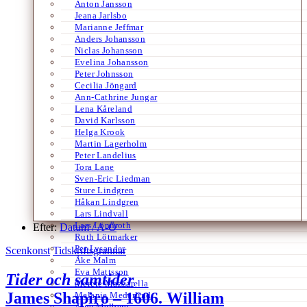
Anton Jansson
Jeana Jarlsbo
Marianne Jeffmar
Anders Johansson
Niclas Johansson
Evelina Johansson
Peter Johnsson
Cecilia Jöngard
Ann-Cathrine Jungar
Lena Kåreland
David Karlsson
Helga Krook
Martin Lagerholm
Peter Landelius
Tora Lane
Sven-Eric Liedman
Sture Lindgren
Håkan Lindgren
Lars Lindvall
Lars Lönnroth
Efter:
Datum /
A-Ö
Ruth Lötmarker
Per Lysander
Scenkonst
Tidskriftsgrannar
Åke Malm
Eva Mattsson
Tider och samtider
Merete Mazzarella
James Shapiro – 1606. William
Melanie Mederlind
Arne Melberg