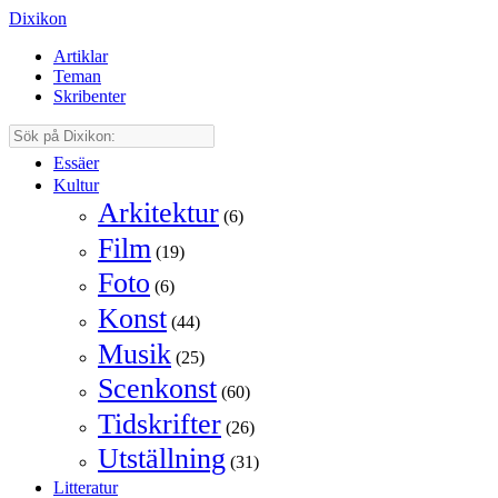
Dixikon
Artiklar
Teman
Skribenter
Essäer
Kultur
Arkitektur
(6)
Film
(19)
Foto
(6)
Konst
(44)
Musik
(25)
Scenkonst
(60)
Tidskrifter
(26)
Utställning
(31)
Litteratur