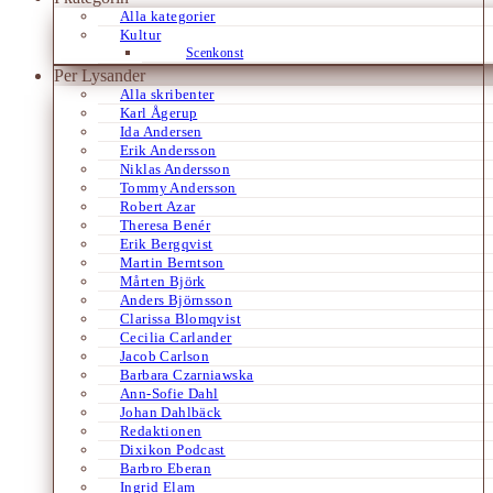
Alla kategorier
Kultur
Scenkonst
Per Lysander
Alla skribenter
Karl Ågerup
Ida Andersen
Erik Andersson
Niklas Andersson
Tommy Andersson
Robert Azar
Theresa Benér
Erik Bergqvist
Martin Berntson
Mårten Björk
Anders Björnsson
Clarissa Blomqvist
Cecilia Carlander
Jacob Carlson
Barbara Czarniawska
Ann-Sofie Dahl
Johan Dahlbäck
Redaktionen
Dixikon Podcast
Barbro Eberan
Ingrid Elam