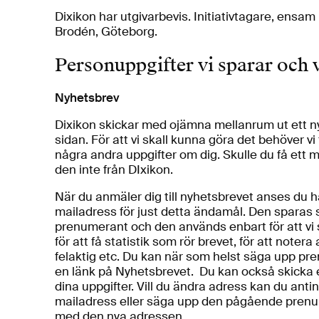
Dixikon har utgivarbevis. Initiativtagare, ensam
Brodén, Göteborg.
Personuppgifter vi sparar och 
Nyhetsbrev
Dixikon skickar med ojämna mellanrum ut ett ny
sidan. För att vi skall kunna göra det behöver vi
några andra uppgifter om dig. Skulle du få ett
den inte från DIxikon.
När du anmäler dig till nyhetsbrevet anses du ha
mailadress för just detta ändamål. Den sparas
prenumerant och den används enbart för att vi 
för att få statistik som rör brevet, för att note
felaktig etc. Du kan när som helst säga upp pr
en länk på Nyhetsbrevet. Du kan också skicka en
dina uppgifter. Vill du ändra adress kan du ant
mailadress eller säga upp den pågående pren
med den nya adressen.