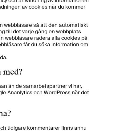
licy och användning av informationen
vändningen av cookies när du kommer
din webbläsare så att den automatiskt
ing till det varje gång en webbplats
din webbläsare radera alla cookies på
webbläsare får du söka information om
da.
a med?
an än de samarbetspartner vi har,
le Ananlytics och WordPress när det
rna?
 och tidigare kommentarer finns ännu