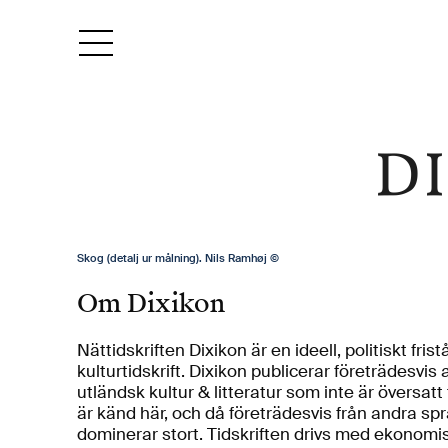
Skog (detalj ur målning). Nils Ramhøj ©
Om Dixikon
Nättidskriften Dixikon är en ideell, politiskt fr
kulturtidskrift. Dixikon publicerar företrädesvi
utländsk kultur & litteratur som inte är översatt
är känd här, och då företrädesvis från andra 
dominerar stort. Tidskriften drivs med ekonomis