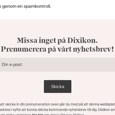
as genom en spamkontroll.
Missa inget på Dixikon.
Prenumerera på vårt nyhetsbrev!
Skicka
tt skicka in din prenumeration ovan går du med på att denna webbplat
adress i syfte att kunna skicka kommande nyhetsbrev till dig. Dixikon a
 att sköta utskicken (
läs här
om deras Privacy Policy).