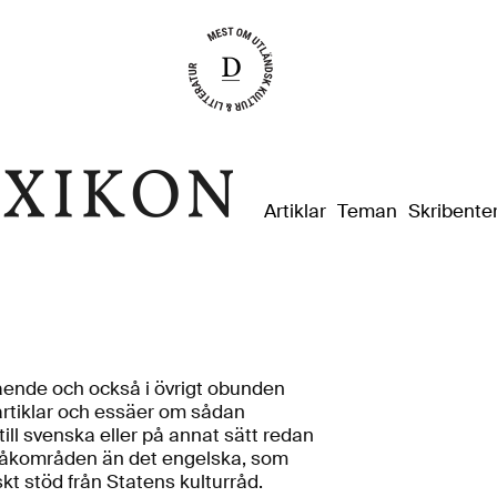
Dixikon
Artiklar
Teman
Skribente
istående och också i övrigt obunden
s artiklar och essäer om sådan
 till svenska eller på annat sätt redan
språkområden än det engelska, som
kt stöd från Statens kulturråd.