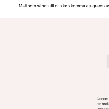
Mail som sänds till oss kan komma att gransk
Genom a
din mail
Rule för