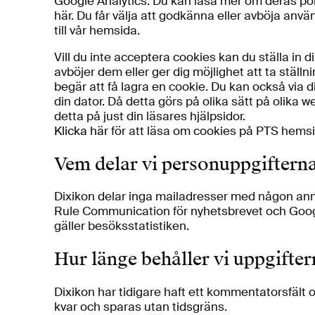
Google Analytics. Du kan läsa mer om deras po
här. Du får välja att godkänna eller avböja an
till vår hemsida.
Vill du inte acceptera cookies kan du ställa in 
avböjer dem eller ger dig möjlighet att ta ställn
begär att få lagra en cookie. Du kan också via 
din dator. Då detta görs på olika sätt på olika 
detta på just din läsares hjälpsidor.
Klicka här
för att läsa om cookies på PTS hemsi
Vem delar vi personuppgiftern
Dixikon delar inga mailadresser med någon ann
Rule Communication för nyhetsbrevet och Goog
gäller besöksstatistiken.
Hur länge behåller vi uppgifte
Dixikon har tidigare haft ett kommentatorsfält
kvar och sparas utan tidsgräns.