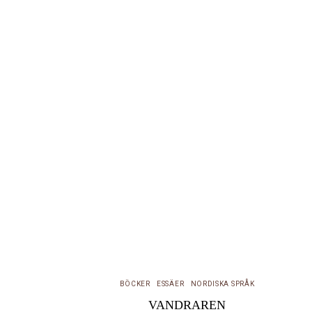
sin X-article (eller ”långa…
BÖCKER
ESSÄER
NORDISKA SPRÅK
VANDRAREN