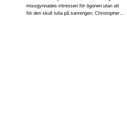
missgynnades intressen för ögonen utan att
för den skull tulla på sanningen. Christopher
Hill, en akademisk historiker och humanist,
tolkade framsteg i jämlikhetstermer och blev
tidigt kommunist. Om…