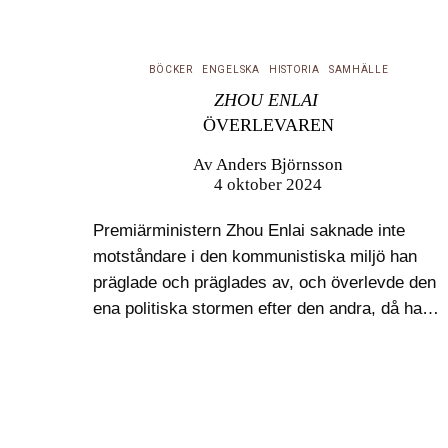
BÖCKER
ENGELSKA
HISTORIA
SAMHÄLLE
ZHOU ENLAI
ÖVERLEVAREN
Av
Anders Björnsson
4 oktober 2024
Premiärministern Zhou Enlai saknade inte
motståndare i den kommunistiska miljö han
präglade och präglades av, och överlevde den
ena politiska stormen efter den andra, då han
visste precis när han skulle falla till föga. För
några kan han framstå som…