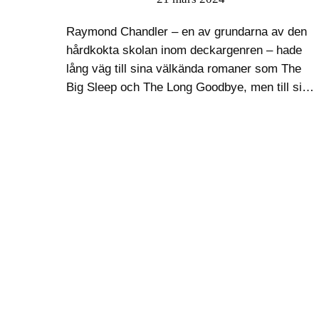
Raymond Chandler – en av grundarna av den
hårdkokta skolan inom deckargenren – hade
lång väg till sina välkända romaner som The
Big Sleep och The Long Goodbye, men till sist
blev det ändå nio romaner, alla av hög klass…