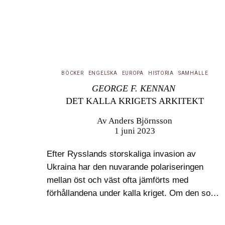
BÖCKER
ENGELSKA
EUROPA
HISTORIA
SAMHÄLLE
GEORGE F. KENNAN
DET KALLA KRIGETS ARKITEKT
Av
Anders Björnsson
1 juni 2023
Efter Rysslands storskaliga invasion av
Ukraina har den nuvarande polariseringen
mellan öst och väst ofta jämförts med
förhållandena under kalla kriget. Om den som
kallats det kalla krigets arkitekt, den
sammansatte George F. Kennan, välkänd för