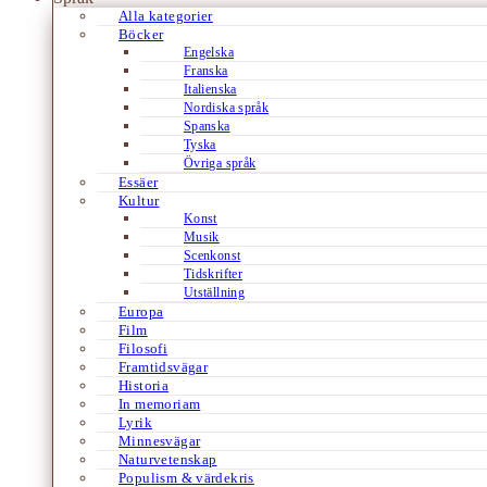
Alla kategorier
Böcker
Engelska
Franska
Italienska
Nordiska språk
Spanska
Tyska
Övriga språk
Essäer
Kultur
Konst
Musik
Scenkonst
Tidskrifter
Utställning
Europa
Film
Filosofi
Framtidsvägar
Historia
In memoriam
Lyrik
Minnesvägar
Naturvetenskap
Populism & värdekris