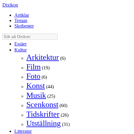
Dixikon
Artiklar
Teman
Skribenter
Essäer
Kultur
Arkitektur
(6)
Film
(19)
Foto
(6)
Konst
(44)
Musik
(25)
Scenkonst
(60)
Tidskrifter
(26)
Utställning
(31)
Litteratur