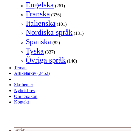
Engelska
(261)
Franska
(336)
Italienska
(101)
Nordiska språk
(131)
Spanska
(82)
Tyska
(337)
Övriga språk
(140)
Teman
Artikelarkiv
(2452)
Skribenter
Nyhetsbrev
Om Dixikon
Kontakt
Språk