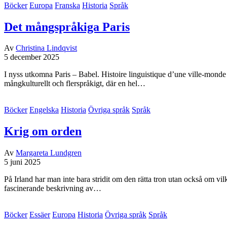
Böcker
Europa
Franska
Historia
Språk
Det mångspråkiga Paris
Av
Christina Lindqvist
5 december 2025
I nyss utkomna Paris – Babel. Histoire linguistique d’une ville-monde (
mångkulturellt och flerspråkigt, där en hel…
Böcker
Engelska
Historia
Övriga språk
Språk
Krig om orden
Av
Margareta Lundgren
5 juni 2025
På Irland har man inte bara stridit om den rätta tron utan också om vi
fascinerande beskrivning av…
Böcker
Essäer
Europa
Historia
Övriga språk
Språk