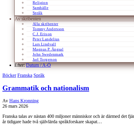
Religion
Samhälle
Språk
Av skribenten
Alla skribenter
Tommy Andersson
C.J. Erixon
Peter Landelius
Lars Lindvall
Magnus P. Ängsal
John Swedenmark
Jarl Torgerson
Efter:
Datum /
A-Ö
Böcker
Franska
Språk
Grammatik och nationalism
Av
Hans Kronning
26 mars 2026
Franska talas av nästan 400 miljoner människor och är därmed det fjär
år tidigare hade två självlärda språkforskare skapat…