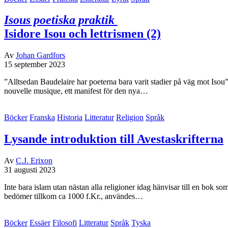
Isous poetiska praktik
Isidore Isou och lettrismen (2)
Av
Johan Gardfors
15 september 2023
”Alltsedan Baudelaire har poeterna bara varit stadier på väg mot Isou
nouvelle musique, ett manifest för den nya…
Böcker
Franska
Historia
Litteratur
Religion
Språk
Lysande introduktion till Avestaskrifterna
Av
C.J. Erixon
31 augusti 2023
Inte bara islam utan nästan alla religioner idag hänvisar till en bok s
bedömer tillkom ca 1000 f.Kr., användes…
Böcker
Essäer
Filosofi
Litteratur
Språk
Tyska