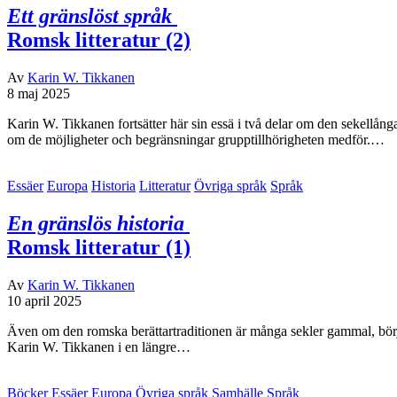
Ett gränslöst språk
Romsk litteratur (2)
Av
Karin W. Tikkanen
8 maj 2025
Karin W. Tikkanen fortsätter här sin essä i två delar om den sekellån
om de möjligheter och begränsningar grupptillhörigheten medför.…
Essäer
Europa
Historia
Litteratur
Övriga språk
Språk
En gränslös historia
Romsk litteratur (1)
Av
Karin W. Tikkanen
10 april 2025
Även om den romska berättartraditionen är många sekler gammal, börja
Karin W. Tikkanen i en längre…
Böcker
Essäer
Europa
Övriga språk
Samhälle
Språk