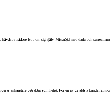
”, hävdade Isidore Isou om sig själv. Missnöjd med dada och surrealism
om deras anhängare betraktar som helig. För en av de äldsta kända religi