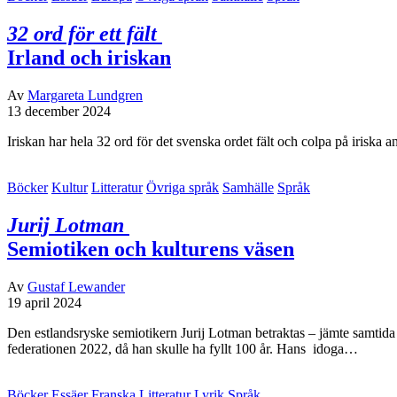
32 ord för ett fält
Irland och iriskan
Av
Margareta Lundgren
13 december 2024
Iriskan har hela 32 ord för det svenska ordet fält och colpa på iriska ang
Böcker
Kultur
Litteratur
Övriga språk
Samhälle
Språk
Jurij Lotman
Semiotiken och kulturens väsen
Av
Gustaf Lewander
19 april 2024
Den estlandsryske semiotikern Jurij Lotman betraktas – jämte samtid
federationen 2022, då han skulle ha fyllt 100 år. Hans idoga…
Böcker
Essäer
Franska
Litteratur
Lyrik
Språk