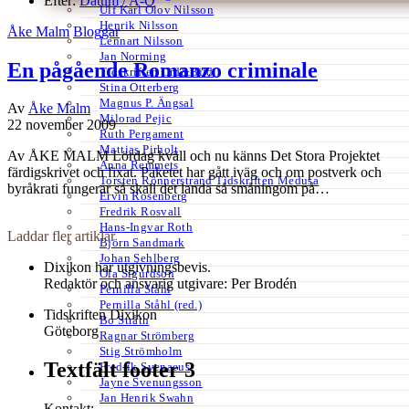
Efter:
Datum /
A-Ö
Ulf Karl Olov Nilsson
Henrik Nilsson
Åke Malm
Bloggar
Lennart Nilsson
Jan Norming
En pågående Romanzo criminale
Tidskriften Ord&Bild
Stina Otterberg
Magnus P. Ängsal
Av
Åke Malm
Milorad Pejic
22 november 2009
Ruth Pergament
Mattias Pirholt
Av ÅKE MALM Lördag kväll och nu känns Det Stora Projektet
Anna Remmets
färdigskrivet och fixat. Paketet har gått iväg och om postverk och
Torsten Rönnerstrand Tidskriften Medusa
byråkrati fungerar så skall det landa så småningom på…
Ervin Rosenberg
Fredrik Rosvall
Hans-Ingvar Roth
Laddar fler artiklar
Björn Sandmark
Johan Sehlberg
Dixikon har utgivningsbevis.
Ola Sigurdson
Redaktör och ansvarig utgivare: Per Brodén
Pernilla Ståhl
Pernilla Ståhl (red.)
Tidskriften Dixikon
Bo Stråth
Göteborg
Ragnar Strömberg
Stig Strömholm
Textfält footer 3
Fredrik Svenaeus
Jayne Svenungsson
Jan Henrik Swahn
Kontakt: