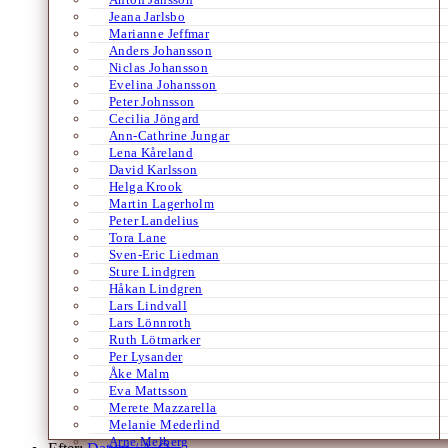
Jeana Jarlsbo
Marianne Jeffmar
Anders Johansson
Niclas Johansson
Evelina Johansson
Peter Johnsson
Cecilia Jöngard
Ann-Cathrine Jungar
Lena Kåreland
David Karlsson
Helga Krook
Martin Lagerholm
Peter Landelius
Tora Lane
Sven-Eric Liedman
Sture Lindgren
Håkan Lindgren
Lars Lindvall
Lars Lönnroth
Ruth Lötmarker
Per Lysander
Åke Malm
Eva Mattsson
Merete Mazzarella
Melanie Mederlind
Arne Melberg