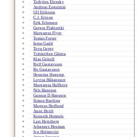
Torbjörn Elensky
Andreas Engström
Ulf Eriksson
C.J. Erixon
Erik Erlanson
Gregor Flakierski
Margareta Flygt
Tomas Forser
Ingar Gadd
Tova Gerge
Tidskriften Glänta
Klas Grinell
Rolf Gustavsson
Bo Gustavsson
Henning Hagerup
Lovisa Håkansson
Margareta Hallberg
Nils Hansson
Gunnar D Hansson
Simon Hartling
Magnus Hedlund
Anne Heith
Kenneth Hermele
Lars Hertzberg
Johannes Heuman
Ivo Holmqvist
Anton Jansson