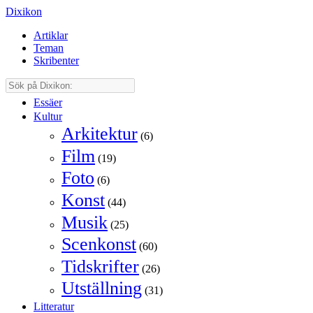
Dixikon
Artiklar
Teman
Skribenter
Essäer
Kultur
Arkitektur
(6)
Film
(19)
Foto
(6)
Konst
(44)
Musik
(25)
Scenkonst
(60)
Tidskrifter
(26)
Utställning
(31)
Litteratur