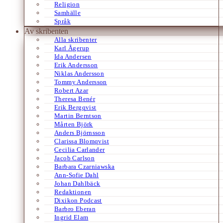
Religion
Samhälle
Språk
Av skribenten
Alla skribenter
Karl Ågerup
Ida Andersen
Erik Andersson
Niklas Andersson
Tommy Andersson
Robert Azar
Theresa Benér
Erik Bergqvist
Martin Berntson
Mårten Björk
Anders Björnsson
Clarissa Blomqvist
Cecilia Carlander
Jacob Carlson
Barbara Czarniawska
Ann-Sofie Dahl
Johan Dahlbäck
Redaktionen
Dixikon Podcast
Barbro Eberan
Ingrid Elam