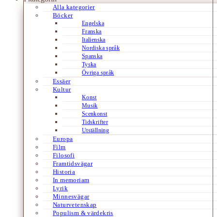
Alla kategorier
Böcker
Engelska
Franska
Italienska
Nordiska språk
Spanska
Tyska
Övriga språk
Essäer
Kultur
Konst
Musik
Scenkonst
Tidskrifter
Utställning
Europa
Film
Filosofi
Framtidsvägar
Historia
In memoriam
Lyrik
Minnesvägar
Naturvetenskap
Populism & värdekris