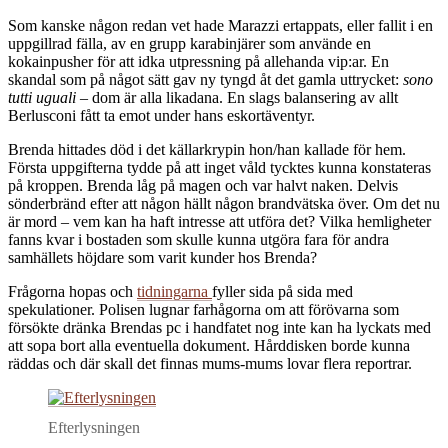
Som kanske någon redan vet hade Marazzi ertappats, eller fallit i en
uppgillrad fälla, av en grupp karabinjärer som använde en
kokainpusher för att idka utpressning på allehanda vip:ar. En
skandal som på något sätt gav ny tyngd åt det gamla uttrycket:
sono
tutti uguali
– dom är alla likadana. En slags balansering av allt
Berlusconi fått ta emot under hans eskortäventyr.
Brenda hittades död i det källarkrypin hon/han kallade för hem.
Första uppgifterna tydde på att inget våld tycktes kunna konstateras
på kroppen. Brenda låg på magen och var halvt naken. Delvis
sönderbränd efter att någon hällt någon brandvätska över. Om det nu
är mord – vem kan ha haft intresse att utföra det? Vilka hemligheter
fanns kvar i bostaden som skulle kunna utgöra fara för andra
samhällets höjdare som varit kunder hos Brenda?
Frågorna hopas och
tidningarna
fyller sida på sida med
spekulationer. Polisen lugnar farhågorna om att förövarna som
försökte dränka Brendas pc i handfatet nog inte kan ha lyckats med
att sopa bort alla eventuella dokument. Hårddisken borde kunna
räddas och där skall det finnas mums-mums lovar flera reportrar.
Efterlysningen