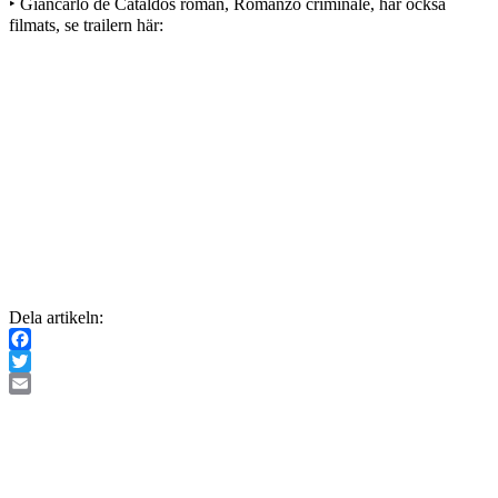
‣ Giancarlo de Cataldos roman, Romanzo criminale, har också
filmats, se trailern här:
Dela artikeln:
Facebook
Twitter
Email