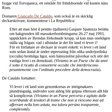
bygge vid Torvajanica, ett område för fritidsboende vid kusten nära
Rom.
Domaren
Giancarlo De Cataldo
, som också är en skicklig
deckarskrivare, kommenterar i La Repubblica:
Efter att man hört il pentito (tjallaren) Gaspare Spatuzza berätta
om bakgrunden till massakerbombningarna 26-27 maj 1993,
upptäckten av Brendas förkolnade kropp, så kan man onekligen
ställa sig frågan: vad i allsindar är det för land vi lever i?
För en författare av deckare är svaret enkelt: vi lever i ett land
som sedan åratal är under utpressning från olika underjordiska
(occulta) brottsliga ligor, som hänsynslöst påverkar och stör det
vanliga livet i en demokrati. (
Viviamo in un Paese che da anni
è sotto il ricatto di consorterie occulte che interferiscono
pesantemente con l’ordinato procedere della democrazia
).
De Cataldo fortsätter:
Vi lever i ett land som genomkorsas av intrigmakares
plundringståg, individer som aldrig blir gripna eftersom allt blir
så komplicerat. (
Viviamo in un Paese percorso e agitato dalle
scorribande di tessitori di trame che non si riescono mai ad
afferrare nella loro astuta, ma talora persino trasparente,
complessità
).