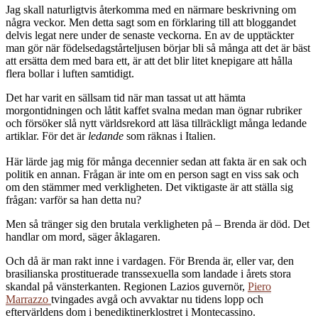
Jag skall naturligtvis återkomma med en närmare beskrivning om
några veckor. Men detta sagt som en förklaring till att bloggandet
delvis legat nere under de senaste veckorna. En av de upptäckter
man gör när födelsedagstårteljusen börjar bli så många att det är bäst
att ersätta dem med bara ett, är att det blir litet knepigare att hålla
flera bollar i luften samtidigt.
Det har varit en sällsam tid när man tassat ut att hämta
morgontidningen och låtit kaffet svalna medan man ögnar rubriker
och försöker slå nytt världsrekord att läsa tillräckligt många ledande
artiklar. För det är
ledande
som räknas i Italien.
Här lärde jag mig för många decennier sedan att fakta är en sak och
politik en annan. Frågan är inte om en person sagt en viss sak och
om den stämmer med verkligheten. Det viktigaste är att ställa sig
frågan: varför sa han detta nu?
Men så tränger sig den brutala verkligheten på – Brenda är död. Det
handlar om mord, säger åklagaren.
Och då är man rakt inne i vardagen. För Brenda är, eller var, den
brasilianska prostituerade transsexuella som landade i årets stora
skandal på vänsterkanten. Regionen Lazios guvernör,
Piero
Marrazzo
tvingades avgå och avvaktar nu tidens lopp och
eftervärldens dom i benediktinerklostret i Montecassino.