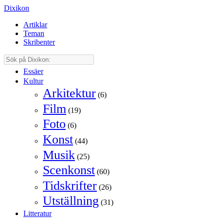
Dixikon
Artiklar
Teman
Skribenter
Essäer
Kultur
Arkitektur
(6)
Film
(19)
Foto
(6)
Konst
(44)
Musik
(25)
Scenkonst
(60)
Tidskrifter
(26)
Utställning
(31)
Litteratur