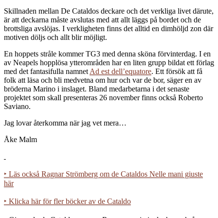
Skillnaden mellan De Cataldos deckare och det verkliga livet därute,
är att deckarna måste avslutas med att allt läggs på bordet och de
brottsliga avslöjas. I verkligheten finns det alltid en dimhöljd zon där
motiven döljs och allt blir möjligt.
En hoppets stråle kommer TG3 med denna sköna förvinterdag. I en
av Neapels hopplösa ytterområden har en liten grupp bildat ett förlag
med det fantasifulla namnet
Ad est dell’equatore
. Ett försök att få
folk att läsa och bli medvetna om hur och var de bor, säger en av
bröderna Marino i inslaget. Bland medarbetarna i det senaste
projektet som skall presenteras 26 november finns också Roberto
Saviano.
Jag lovar återkomma när jag vet mera…
Åke Malm
‣ Läs också Ragnar Strömberg om de Cataldos Nelle mani giuste
här
‣ Klicka här för fler böcker av de Cataldo