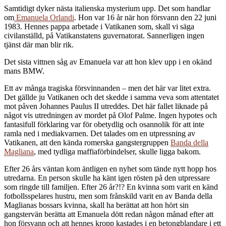
Samtidigt dyker nästa italienska mysterium upp. Det som handlar
om
Emanuela Orlandi
. Hon var 16 år när hon försvann den 22 juni
1983. Hennes pappa arbetade i Vatikanen som, skall vi säga
civilanställd, på Vatikanstatens guvernatorat. Sannerligen ingen
tjänst där man blir rik.
Det sista vittnen såg av Emanuela var att hon klev upp i en okänd
mans BMW.
Ett av många tragiska försvinnanden – men det här var litet extra.
Det gällde ju Vatikanen och det skedde i samma veva som attentatet
mot påven Johannes Paulus II utreddes. Det här fallet liknade på
något vis utredningen av mordet på Olof Palme. Ingen hypotes och
fantasifull förklaring var för obetydlig och osannolik för att inte
ramla ned i mediakvarnen. Det talades om en utpressning av
Vatikanen, att den kända romerska gangstergruppen
Banda della
Magliana
, med tydliga maffiaförbindelser, skulle ligga bakom.
Efter 26 års väntan kom äntligen en nyhet som tände nytt hopp hos
utredarna. En person skulle ha känt igen rösten på den utpressare
som ringde till familjen. Efter 26 år?!? En kvinna som varit en känd
fotbollsspelares hustru, men som frånskild varit en av Banda della
Maglianas bossars kvinna, skall ha berättat att hon hört sin
gangstervän berätta att Emanuela dött redan någon månad efter att
hon försvann och att hennes kropp kastades i en betongblandare i ett