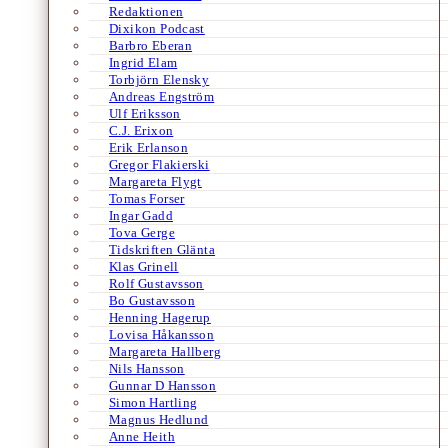
Redaktionen
Dixikon Podcast
Barbro Eberan
Ingrid Elam
Torbjörn Elensky
Andreas Engström
Ulf Eriksson
C.J. Erixon
Erik Erlanson
Gregor Flakierski
Margareta Flygt
Tomas Forser
Ingar Gadd
Tova Gerge
Tidskriften Glänta
Klas Grinell
Rolf Gustavsson
Bo Gustavsson
Henning Hagerup
Lovisa Håkansson
Margareta Hallberg
Nils Hansson
Gunnar D Hansson
Simon Hartling
Magnus Hedlund
Anne Heith