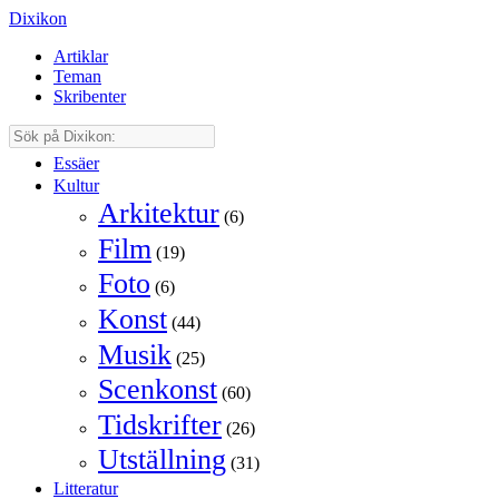
Dixikon
Artiklar
Teman
Skribenter
Essäer
Kultur
Arkitektur
(6)
Film
(19)
Foto
(6)
Konst
(44)
Musik
(25)
Scenkonst
(60)
Tidskrifter
(26)
Utställning
(31)
Litteratur