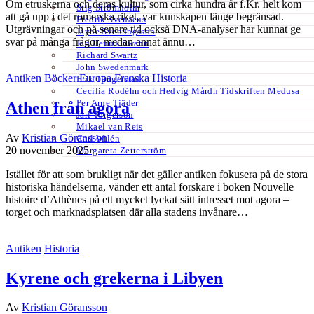
Om etruskerna och deras kultur, som cirka hundra år f.Kr. helt kom
Stig Strömholm
att gå upp i det romerska riket, var kunskapen länge begränsad.
Fredrik Svenaeus
Utgrävningar och på senare tid också DNA-analyser har kunnat ge
Jayne Svenungsson
svar på många frågor, medan annat ännu…
Jan Henrik Swahn
Richard Swartz
John Swedenmark
Antiken
Böcker
Europa
Franska
Historia
Erik Tängerstad
Cecilia Rodéhn och Hedvig Mårdh Tidskriften Medusa
Per Arne Tjäder
Athen från agora
Jarl Torgerson
Mikael van Reis
Av
Kristian Göransson
Carl Wilén
20 november 2025
Margareta Zetterström
Istället för att som brukligt när det gäller antiken fokusera på de stora
historiska händelserna, vänder ett antal forskare i boken Nouvelle
histoire d’Athènes på ett mycket lyckat sätt intresset mot agora –
torget och marknadsplatsen där alla stadens invånare…
Antiken
Historia
Kyrene och grekerna i Libyen
Av
Kristian Göransson