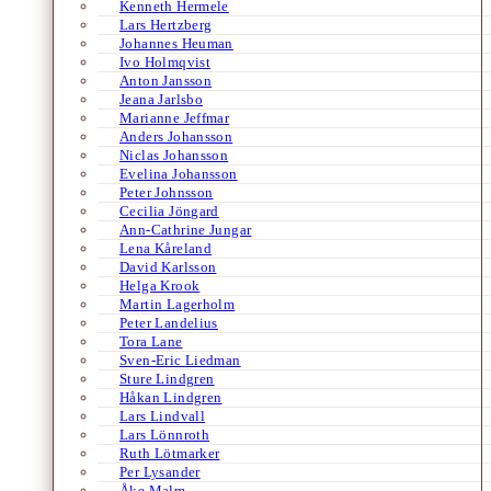
Kenneth Hermele
Lars Hertzberg
Johannes Heuman
Ivo Holmqvist
Anton Jansson
Jeana Jarlsbo
Marianne Jeffmar
Anders Johansson
Niclas Johansson
Evelina Johansson
Peter Johnsson
Cecilia Jöngard
Ann-Cathrine Jungar
Lena Kåreland
David Karlsson
Helga Krook
Martin Lagerholm
Peter Landelius
Tora Lane
Sven-Eric Liedman
Sture Lindgren
Håkan Lindgren
Lars Lindvall
Lars Lönnroth
Ruth Lötmarker
Per Lysander
Åke Malm