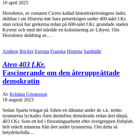
10 april 2025
Herodotos, av romaren Cicero kallad historieskrivningens fader,
skildrar i sin Historia inte bara perserkrigen under 400-talet f.Kr.
utan också hur grekerna redan på 600-talet f.Kr. grundade staden
Kyrene och med det inledde en kolonisering av Libyen. Om
Herodotos skildring av…
Antiken
Böcker
Europa
Franska
Historia
Samhälle
Aten 403 f.Kr.
Fascinerande om den återupprättade
demokratin
Av
Kristian Göransson
18 augusti 2023
Sedan Sparta tvingat på Athen en diktatur under de s.k. trettio
tyrannerna lyckades Aten återinföra demokratin redan året därpå,
403 f.Kr. Som ett led i försoningsarbetet efter övergreppen förbjöds
helt enkelt minnena från året under tyrannerna. Om detta så
betydelsefulla…