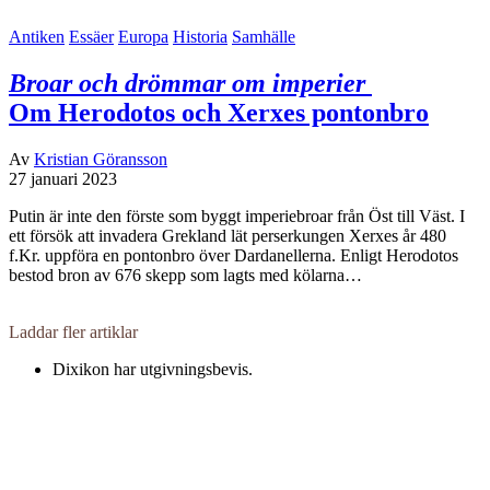
Antiken
Essäer
Europa
Historia
Samhälle
Broar och drömmar om imperier
Om Herodotos och Xerxes pontonbro
Av
Kristian Göransson
27 januari 2023
Putin är inte den förste som byggt imperiebroar från Öst till Väst. I
ett försök att invadera Grekland lät perserkungen Xerxes år 480
f.Kr. uppföra en pontonbro över Dardanellerna. Enligt Herodotos
bestod bron av 676 skepp som lagts med kölarna…
Laddar fler artiklar
Dixikon har utgivningsbevis.
Redaktör och ansvarig utgivare: Per Brodén
Tidskriften Dixikon
Göteborg