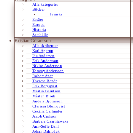
Alla kategorier
Böcker
Franska
Essäer
Europa
Historia
Samhälle
Kristian Göransson
Alla skribenter
Karl Ågerup
Ida Andersen
Erik Andersson
Niklas Andersson
Tommy Andersson
Robert Azar
Theresa Benér
Erik Bergqvist
Martin Berntson
Mårten Björk
Anders Björnsson
Clarissa Blomqvist
Cecilia Carlander
Jacob Carlson
Barbara Czarniawska
Ann-Sofie Dahl
Johan Dahlbäck