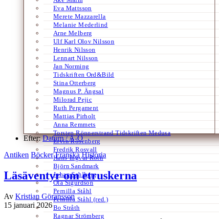
Eva Mattsson
Merete Mazzarella
Melanie Mederlind
Arne Melberg
Ulf Karl Olov Nilsson
Henrik Nilsson
Lennart Nilsson
Jan Norming
Tidskriften Ord&Bild
Stina Otterberg
Magnus P. Ängsal
Milorad Pejic
Ruth Pergament
Mattias Pirholt
Anna Remmets
Torsten Rönnerstrand Tidskriften Medusa
Efter:
Datum /
A-Ö
Ervin Rosenberg
Fredrik Rosvall
Antiken
Böcker
Franska
Historia
Hans-Ingvar Roth
Björn Sandmark
Läsäventyr om etruskerna
Johan Sehlberg
Ola Sigurdson
Pernilla Ståhl
Av
Kristian Göransson
Pernilla Ståhl (red.)
15 januari 2026
Bo Stråth
Ragnar Strömberg