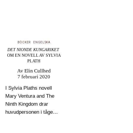
BÖCKER
ENGELSKA
DET NIONDE KUNGARIKET
OM EN NOVELL AV SYLVIA
PLATH
Av
Elin Cullhed
7 februari 2020
I Sylvia Plaths novell
Mary Ventura and The
Ninth Kingdom drar
huvudpersonen i tågets
handbroms och hoppar
av innan det når det