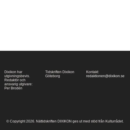
nionde kungariket –
”the kingdom of
negation, of the frozen
will”. Med novellen
som utgångspunkt –
den skrevs…
Dixikon har
Tidskriften Dixikon
Kontakt:
utgivningsbevis.
Göteborg
redaktionen@dixikon.se
Redaktör och
ansvarig utgivare:
Per Brodén
© Copyright 2026. Nättidskriften DIXIKON ges ut med stöd från Kulturrådet.