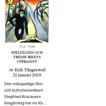
utgångspunkt i två
aktuella böcker visar
Erik Tängerstad hur
denna övergång varit
mer komplex än vad
som vanligtvis
antagits. Landet är…
FILM
TYSKA
SPELFILMEN OCH
TREDJE RIKETS
UPPKOMST
Av
Erik Tängerstad
21 januari 2019
Den mångsidige film-
och kulturteoretikern
Siegfried Kracauers
livsgärning har nu för