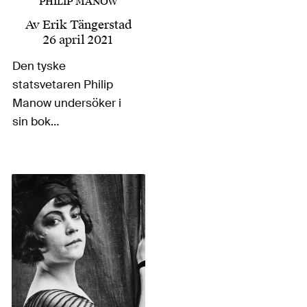
PHILIP MANOW
Av
Erik Tängerstad
26 april 2021
Den tyske
statsvetaren Philip
Manow undersöker i
sin bok
”(Ent-)Demokratiseriung
der Demokratie”
tillståndet för den
moderna demokratin.
Manow söker sig
bortom de förenklade
kategorierna
demokrat-populist
och försöker att ge en
mer komplex bild av