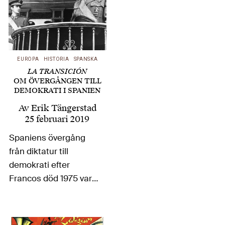
alltmer självständig
och aktiv, utåtriktad
kvinnlighet. Erik
Tängerstad har läst
EUROPA
HISTORIA
SPANSKA
Lotte Thranes bok…
LA TRANSICIÓN
OM ÖVERGÅNGEN TILL
DEMOKRATI I SPANIEN
Av
Erik Tängerstad
25 februari 2019
Spaniens övergång
från diktatur till
demokrati efter
Francos död 1975 var
långt ifrån någon
automatisk eller
rätlinjig process. Med