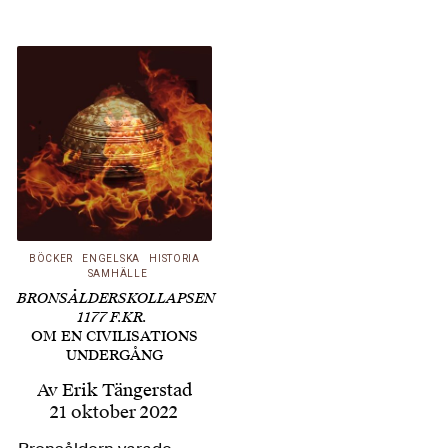
bakgrunden till
antagonismen mellan
dem har Kei Hiruta
skrivit boken Hannah
Arendt & Isaiah Berlin.
Freedom, Politics and
Humanity där han
visar att den…
BÖCKER
ENGELSKA
HISTORIA
SAMHÄLLE
BRONSÅLDERSKOLLAPSEN
1177 F.KR.
OM EN CIVILISATIONS
UNDERGÅNG
Av
Erik Tängerstad
21 oktober 2022