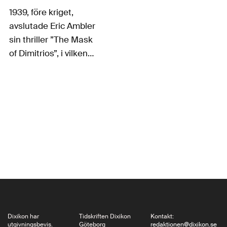
1939, före kriget,
avslutade Eric Ambler
sin thriller ”The Mask
of Dimitrios”, i vilken
nationalstaterna
framstår som blott en
chimär av ordning, där
transnationella
kapitalförflyttningar
ständigt gäckar varje
ansats till nationell
jurisdiktion. Också
idag tycks mycket stå
på spel, framtiden…
Dixikon har
Tidskriften Dixikon
Kontakt:
utgivningsbevis.
Göteborg
redaktionen@dixikon.se