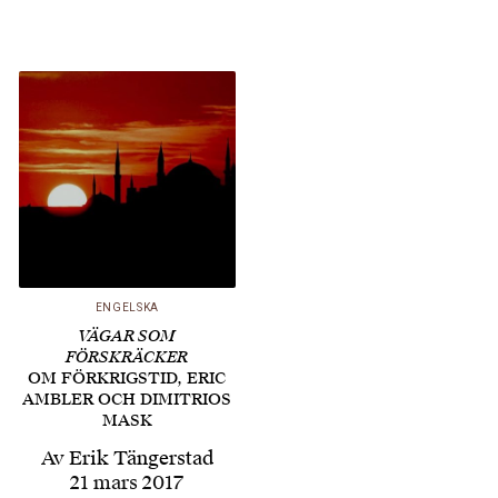
första gången blivit
föremål för en
omfattande biografi.
Erik Tängerstad har
läst den och tecknar
konturerna av ett liv
som rörde sig från
Weimarrepublikens
Frankfurt och Berlin till
det…
ENGELSKA
VÄGAR SOM
FÖRSKRÄCKER
OM FÖRKRIGSTID, ERIC
AMBLER OCH DIMITRIOS
MASK
Av
Erik Tängerstad
21 mars 2017