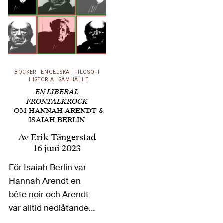
BÖCKER
ENGELSKA
FILOSOFI
HISTORIA
SAMHÄLLE
EN LIBERAL
FRONTALKROCK
OM HANNAH ARENDT &
ISAIAH BERLIN
Av
Erik Tängerstad
16 juni 2023
För Isaiah Berlin var
Hannah Arendt en
bête noir och Arendt
var alltid nedlåtande
mot Berlin. Om