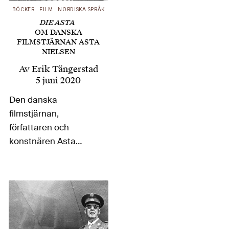
BÖCKER
FILM
NORDISKA SPRÅK
läget med fler nyanser
DIE ASTA
och kategorier.
OM DANSKA
Skribenten…
FILMSTJÄRNAN ASTA
NIELSEN
Av
Erik Tängerstad
5 juni 2020
Den danska
filmstjärnan,
författaren och
konstnären Asta
Nielsen – Die Asta
kallad – nådde en
enorm framgång
under början av
nittonhundratalet då
hon banade väg för en