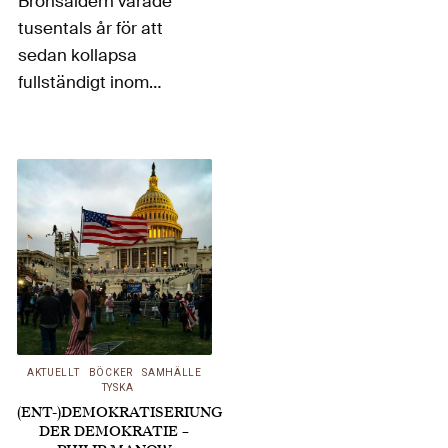
Bronsåldern varade
tusentals år för att
sedan kollapsa
fullständigt inom
loppet av bara ett
halvsekel. De flesta av
de stora städerna i
Östra Medelhavet
förstördes och de
minoiska, mykenska
och
hettitiska kulturerna
försvann. Hur kunde
en väletablerad, global
AKTUELLT
BÖCKER
SAMHÄLLE
världsordning så
TYSKA
snabbt gå under?…
(ENT-)DEMOKRATISERIUNG
DER DEMOKRATIE –