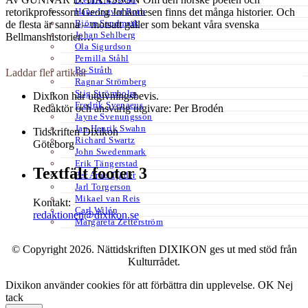
retorikprofessorn Georg Johannesen finns det många historier. Och
Hans-Ingvar Roth
Björn Sandmark
de flesta är sanna – motsatt gäller som bekant våra svenska
Johan Sehlberg
Bellmanshistorier.…
Ola Sigurdson
Pernilla Ståhl
Bo Stråth
Laddar fler artiklar
Ragnar Strömberg
Stig Strömholm
Dixikon har utgivningsbevis.
Fredrik Svenaeus
Redaktör och ansvarig utgivare: Per Brodén
Jayne Svenungsson
Jan Henrik Swahn
Tidskriften Dixikon
Richard Swartz
Göteborg
John Swedenmark
Erik Tängerstad
Textfält footer 3
Per Arne Tjäder
Jarl Torgerson
Mikael van Reis
Kontakt:
Carl Wilén
redaktionen@dixikon.se
Margareta Zetterström
© Copyright 2026. Nättidskriften DIXIKON ges ut med stöd från
Kulturrådet.
Dixikon använder cookies för att förbättra din upplevelse.
OK
Nej
tack