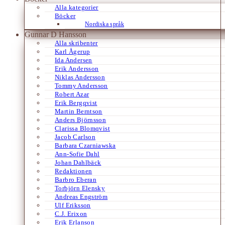
Alla kategorier
Böcker
Nordiska språk
Gunnar D Hansson
Alla skribenter
Karl Ågerup
Ida Andersen
Erik Andersson
Niklas Andersson
Tommy Andersson
Robert Azar
Erik Bergqvist
Martin Berntson
Anders Björnsson
Clarissa Blomqvist
Jacob Carlson
Barbara Czarniawska
Ann-Sofie Dahl
Johan Dahlbäck
Redaktionen
Barbro Eberan
Torbjörn Elensky
Andreas Engström
Ulf Eriksson
C.J. Erixon
Erik Erlanson