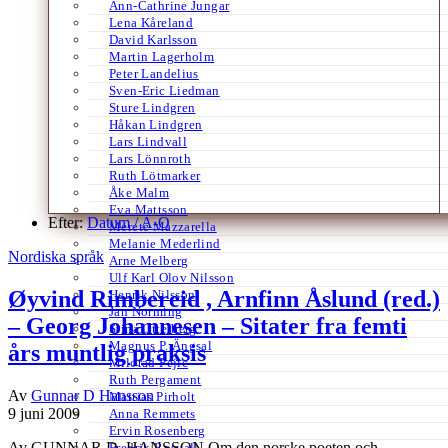
Ann-Cathrine Jungar
Lena Kåreland
David Karlsson
Martin Lagerholm
Peter Landelius
Sven-Eric Liedman
Sture Lindgren
Håkan Lindgren
Lars Lindvall
Lars Lönnroth
Ruth Lötmarker
Åke Malm
Eva Mattsson
Efter:
Datum /
A-Ö
Merete Mazzarella
Melanie Mederlind
Nordiska språk
Arne Melberg
Ulf Karl Olov Nilsson
Øyvind Rimbereid , Arnfinn Åslund (red.)
Henrik Nilsson
Jan Norming
– Georg Johannesen – Sitater fra femti
Stina Otterberg
Magnus P. Ängsal
års muntlig praksis
Milorad Pejic
Ruth Pergament
Av
Gunnar D Hansson
Mattias Pirholt
9 juni 2009
Anna Remmets
Ervin Rosenberg
Av GUNNAR D. HANSSON Om den norske poeten och
Fredrik Rosvall