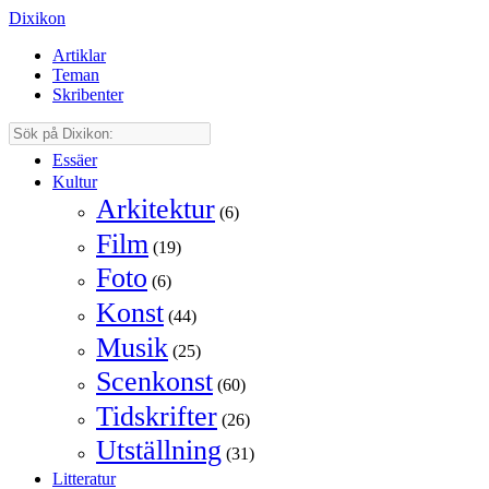
Dixikon
Artiklar
Teman
Skribenter
Essäer
Kultur
Arkitektur
(6)
Film
(19)
Foto
(6)
Konst
(44)
Musik
(25)
Scenkonst
(60)
Tidskrifter
(26)
Utställning
(31)
Litteratur