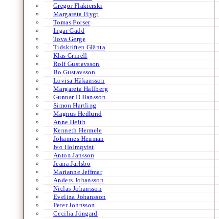
Gregor Flakierski
Margareta Flygt
Tomas Forser
Ingar Gadd
Tova Gerge
Tidskriften Glänta
Klas Grinell
Rolf Gustavsson
Bo Gustavsson
Lovisa Håkansson
Margareta Hallberg
Gunnar D Hansson
Simon Hartling
Magnus Hedlund
Anne Heith
Kenneth Hermele
Johannes Heuman
Ivo Holmqvist
Anton Jansson
Jeana Jarlsbo
Marianne Jeffmar
Anders Johansson
Niclas Johansson
Evelina Johansson
Peter Johnsson
Cecilia Jöngard