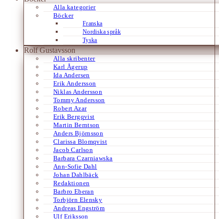
Alla kategorier
Böcker
Franska
Nordiska språk
Tyska
Rolf Gustavsson
Alla skribenter
Karl Ågerup
Ida Andersen
Erik Andersson
Niklas Andersson
Tommy Andersson
Robert Azar
Erik Bergqvist
Martin Berntson
Anders Björnsson
Clarissa Blomqvist
Jacob Carlson
Barbara Czarniawska
Ann-Sofie Dahl
Johan Dahlbäck
Redaktionen
Barbro Eberan
Torbjörn Elensky
Andreas Engström
Ulf Eriksson