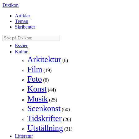
Dixikon
Artiklar
Teman
Skribenter
Essäer
Kultur
Arkitektur
(6)
Film
(19)
Foto
(6)
Konst
(44)
Musik
(25)
Scenkonst
(60)
Tidskrifter
(26)
Utställning
(31)
Litteratur