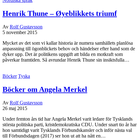
Nordiska språk
Henrik Thune – Øyeblikkets triumf
Av
Rolf Gustavsson
5 november 2015
Mycket av det som vi kallar historia är numera samhällets planlösa
anpassning till ögonblickets behov och händelser efter hand som de
dyker upp. Det är politikens uppgift att bilda en motkraft som
påverkar framtiden. Så avrundar Henrik Thune sin insiktsfulla…
Böcker
Tyska
Böcker om Angela Merkel
Av
Rolf Gustavsson
26 maj 2015
Under femton års tid har Angela Merkel varit ledare för Tysklands
största politiska parti, kristdemokratiska CDU. Under snart tio år har
hon samtidigt varit Tysklands Förbundskansler och inför nästa val
till Förbundsdagen (2017) ser hon ut att ha nått en…