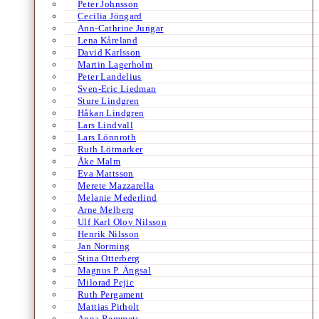
Peter Johnsson
Cecilia Jöngard
Ann-Cathrine Jungar
Lena Kåreland
David Karlsson
Martin Lagerholm
Peter Landelius
Sven-Eric Liedman
Sture Lindgren
Håkan Lindgren
Lars Lindvall
Lars Lönnroth
Ruth Lötmarker
Åke Malm
Eva Mattsson
Merete Mazzarella
Melanie Mederlind
Arne Melberg
Ulf Karl Olov Nilsson
Henrik Nilsson
Jan Norming
Stina Otterberg
Magnus P. Ängsal
Milorad Pejic
Ruth Pergament
Mattias Pirholt
Anna Remmets