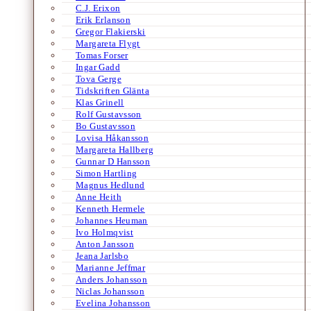
C.J. Erixon
Erik Erlanson
Gregor Flakierski
Margareta Flygt
Tomas Forser
Ingar Gadd
Tova Gerge
Tidskriften Glänta
Klas Grinell
Rolf Gustavsson
Bo Gustavsson
Lovisa Håkansson
Margareta Hallberg
Gunnar D Hansson
Simon Hartling
Magnus Hedlund
Anne Heith
Kenneth Hermele
Johannes Heuman
Ivo Holmqvist
Anton Jansson
Jeana Jarlsbo
Marianne Jeffmar
Anders Johansson
Niclas Johansson
Evelina Johansson