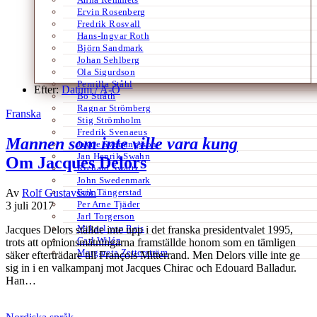
Ervin Rosenberg
Fredrik Rosvall
Hans-Ingvar Roth
Björn Sandmark
Johan Sehlberg
Ola Sigurdson
Pernilla Ståhl
Efter:
Datum /
A-Ö
Bo Stråth
Ragnar Strömberg
Franska
Stig Strömholm
Fredrik Svenaeus
Mannen som inte ville vara kung
Jayne Svenungsson
Jan Henrik Swahn
Om Jacques Delors
Richard Swartz
John Swedenmark
Erik Tängerstad
Av
Rolf Gustavsson
Per Arne Tjäder
3 juli 2017
Jarl Torgerson
Mikael van Reis
Jacques Delors ställde inte upp i det franska presidentvalet 1995,
Carl Wilén
trots att opinionsmätningarna framställde honom som en tämligen
Margareta Zetterström
säker efterträdare till François Mitterrand. Men Delors ville inte ge
sig in i en valkampanj mot Jacques Chirac och Edouard Balladur.
Han…