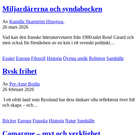
Miljardärerna och syndabocken
Av
Kamilla Skarström Hinojosa
26 mars 2026
Vad kan den franske litteraturvetaren från 1900-talet René Girard och 
men också för förståelsen av en kris i ett svenskt politiskt…
Essäer
Europa
Filosofi
Historia
Övriga språk
Religion
Samhälle
Rysk frihet
Av
Per-Arne Bodin
26 februari 2026
I ett ofritt land som Ryssland har dess tänkare ofta reflekterat över fr
och skapa – och…
Böcker
Europa
Franska
Historia
Natur
Samhälle
Camargue – myt och verklighet