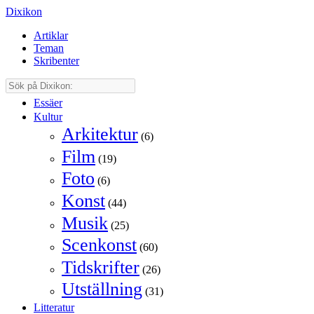
Dixikon
Artiklar
Teman
Skribenter
Essäer
Kultur
Arkitektur
(6)
Film
(19)
Foto
(6)
Konst
(44)
Musik
(25)
Scenkonst
(60)
Tidskrifter
(26)
Utställning
(31)
Litteratur