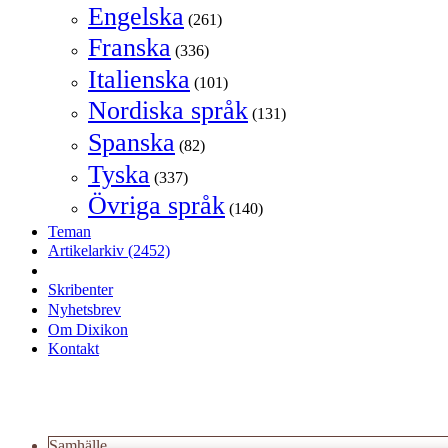
Engelska
(261)
Franska
(336)
Italienska
(101)
Nordiska språk
(131)
Spanska
(82)
Tyska
(337)
Övriga språk
(140)
Teman
Artikelarkiv
(2452)
Skribenter
Nyhetsbrev
Om Dixikon
Kontakt
Samhälle