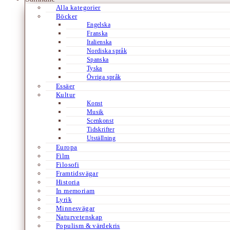
Alla kategorier
Böcker
Engelska
Franska
Italienska
Nordiska språk
Spanska
Tyska
Övriga språk
Essäer
Kultur
Konst
Musik
Scenkonst
Tidskrifter
Utställning
Europa
Film
Filosofi
Framtidsvägar
Historia
In memoriam
Lyrik
Minnesvägar
Naturvetenskap
Populism & värdekris