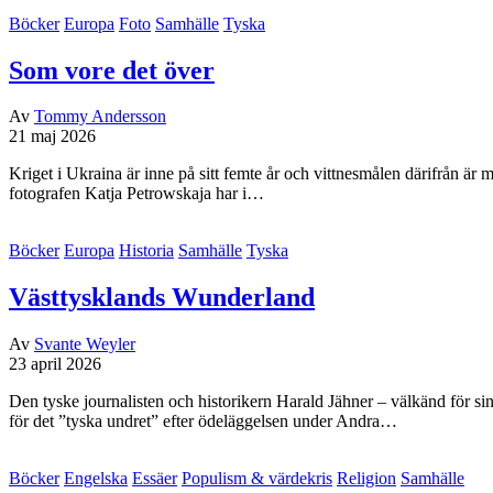
Böcker
Europa
Foto
Samhälle
Tyska
Som vore det över
Av
Tommy Andersson
21 maj 2026
Kriget i Ukraina är inne på sitt femte år och vittnesmålen därifrån är 
fotografen Katja Petrowskaja har i…
Böcker
Europa
Historia
Samhälle
Tyska
Västtysklands Wunderland
Av
Svante Weyler
23 april 2026
Den tyske journalisten och historikern Harald Jähner – välkänd för si
för det ”tyska undret” efter ödeläggelsen under Andra…
Böcker
Engelska
Essäer
Populism & värdekris
Religion
Samhälle