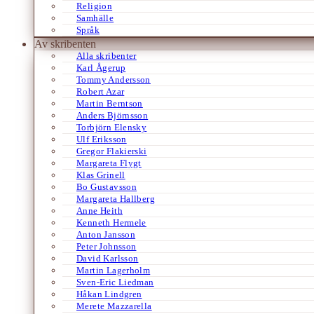
Religion
Samhälle
Språk
Av skribenten
Alla skribenter
Karl Ågerup
Tommy Andersson
Robert Azar
Martin Berntson
Anders Björnsson
Torbjörn Elensky
Ulf Eriksson
Gregor Flakierski
Margareta Flygt
Klas Grinell
Bo Gustavsson
Margareta Hallberg
Anne Heith
Kenneth Hermele
Anton Jansson
Peter Johnsson
David Karlsson
Martin Lagerholm
Sven-Eric Liedman
Håkan Lindgren
Merete Mazzarella