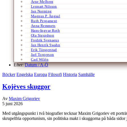
Arne Melberg
Lennart Nilsson
Jan Norming
Magnus P. Ängsal
Ruth Pergament
Anna Remmets
Hans-Ingvar Roth
Ola Sigurdson
Fredrik Svenaeus
Jan Henrik Swahn
Erik Tängerstad
Jarl Torgerson
Carl Wilén
Efter:
Datum /
A-Ö
Böcker
Engelska
Europa
Filosofi
Historia
Samhälle
Kojèves skuggor
Av
Maxim Grigoriev
5 juni 2026
Med utgångspunkt i två biografier tecknar Maxim Grigoriev ett port
skrupelfria opportunism, sin politiska makt i skuggorna på båda sidor 