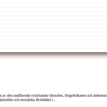
rätt av den undflyende ryskfranske filosofen, Hegeltolkaren och ämbe
järnridån och moraliska flexibilitet i…