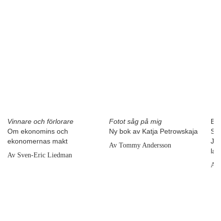
Vinnare och förlorare
Fotot såg på mig
BL
Om ekonomins och
Ny bok av Katja Petrowskaja
ST
ekonomernas makt
Joh
Av Tommy Andersson
la
Av Sven-Eric Liedman
Av 