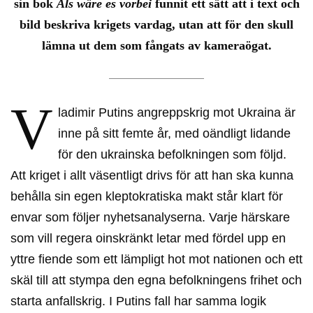
sin bok
Als wäre es vorbei
funnit ett sätt att i text och
bild beskriva krigets vardag, utan att för den skull
lämna ut dem som fångats av kameraögat.
V
ladimir Putins angreppskrig mot Ukraina är
inne på sitt femte år, med oändligt lidande
för den ukrainska befolkningen som följd.
Att kriget i allt väsentligt drivs för att han ska kunna
behålla sin egen kleptokratiska makt står klart för
envar som följer nyhetsanalyserna. Varje härskare
som vill regera oinskränkt letar med fördel upp en
yttre fiende som ett lämpligt hot mot nationen och ett
skäl till att stympa den egna befolkningens frihet och
starta anfallskrig. I Putins fall har samma logik