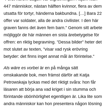
447 människor, nästan hälften kvinnor, flera av dem
utsatta för tortyr, händerna bakbundna. […] Bara 22
offer var soldater, alla de andra civilister. I den här
graven fanns det även fem barn.” Genom sitt arbete
möjliggör de här männen en sista ärebetygelse för
offren: en riktig begravning. ”Dessa bilder” heter det
mot slutet av texten, ”visar vad rysk erövring
betyder: det finns inget annat mål än förintelse.”
Als wäre es vorbei
är en på många sätt
omskakande bok, men främst därför att Katja
Petrowskaja lyckas med det riktigt svåra: hon får
läsaren att börja ana vad kriget i sin stumma och
förintande obönhörlighet egentligen är. Lika lite som
andra människor kan hon presentera någon lösning