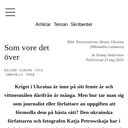
Dixikon
Artiklar
Teman
Skribenter
Bild: Naturreservat, Desna, Ukraina
Som vore det
(Wikimedia commons)
över
Av Tommy Andersson
Publicerad 21 maj 2026
BÖCKER
EUROPA
FOTO
SAMHÄLLE
TYSKA
Kriget i Ukraina är inne på sitt femte år och
vittnesmålen därifrån är många. Men hur tar man sig
som journalist eller författare an uppgiften att
förmedla dem på bästa sätt? Den ukrainska
författaren och fotografen Katja Petrowskaja har i