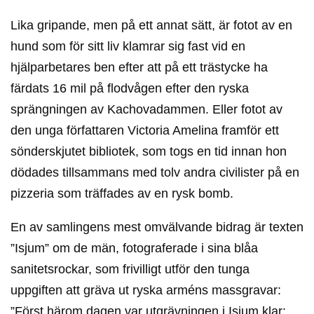
Lika gripande, men på ett annat sätt, är fotot av en
hund som för sitt liv klamrar sig fast vid en
hjälparbetares ben efter att på ett trästycke ha
färdats 16 mil på flodvågen efter den ryska
sprängningen av Kachovadammen. Eller fotot av
den unga författaren Victoria Amelina framför ett
sönderskjutet bibliotek, som togs en tid innan hon
dödades tillsammans med tolv andra civilister på en
pizzeria som träffades av en rysk bomb.
En av samlingens mest omvälvande bidrag är texten
”Isjum” om de män, fotograferade i sina blåa
sanitetsrockar, som frivilligt utför den tunga
uppgiften att gräva ut ryska arméns massgravar:
”Först härom dagen var utgrävningen i Isjum klar: