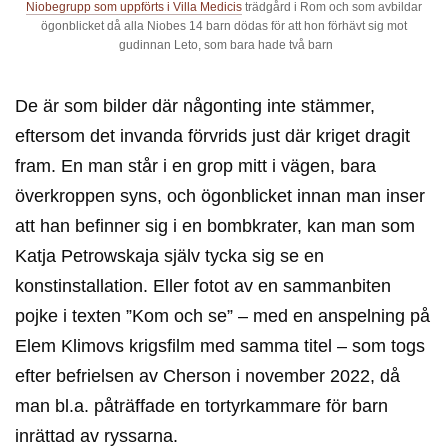
Niobegrupp som uppförts i Villa Medicis
trädgård i Rom och som avbildar
ögonblicket då alla Niobes 14 barn dödas för att hon förhävt sig mot
gudinnan Leto, som bara hade två barn
De är som bilder där någonting inte stämmer,
eftersom det invanda förvrids just där kriget dragit
fram. En man står i en grop mitt i vägen, bara
överkroppen syns, och ögonblicket innan man inser
att han befinner sig i en bombkrater, kan man som
Katja Petrowskaja själv tycka sig se en
konstinstallation. Eller fotot av en sammanbiten
pojke i texten ”Kom och se” – med en anspelning på
Elem Klimovs krigsfilm med samma titel – som togs
efter befrielsen av Cherson i november 2022, då
man bl.a. påträffade en tortyrkammare för barn
inrättad av ryssarna.