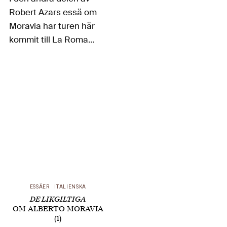
Robert Azars essä om
Moravia har turen här
kommit till La Romana
– Romarinnan – där
något av det som
också blir Moravias
signatur framträder.
Trots tidiga intryck av
den modernistiska
litteraturen med dess
nya berättartekniker…
ESSÄER
ITALIENSKA
DE LIKGILTIGA
OM ALBERTO MORAVIA
(1)