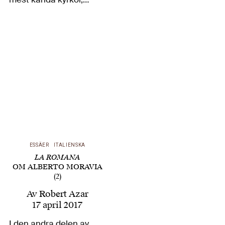
Notre-Dame i Paris,
härjades av eld.
President Macron
meddelade
omedelbart att den
skulle byggas upp
igen. Donationer
strömmade in från
hela världen och
bidrog till…
ESSÄER
ITALIENSKA
LA ROMANA
OM ALBERTO MORAVIA
(2)
Av
Robert Azar
17 april 2017
I den andra delen av