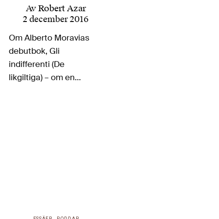
Av
Robert Azar
2 december 2016
Om Alberto Moravias
debutbok, Gli
indifferenti (De
likgiltiga) – om en
familj och en hel
borgarklass i nedgång
under den
framväxande
fascismen och om
människor utan
förmåga till djupare
förståelse eller
känslor för vare sig
andra eller sig själva -
ESSÄER
PODDAR