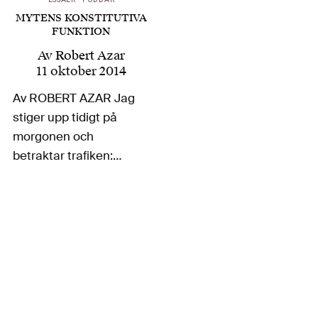
…
MYTENS KONSTITUTIVA
FUNKTION
Av
Robert Azar
11 oktober 2014
Av ROBERT AZAR Jag
stiger upp tidigt på
morgonen och
betraktar trafiken:
spårvagnarna i min
hemstad som forslar
människor från
förorterna in mot
centrum; och
bussarna som snart
ska korsa älven och
föra arbetare till Volvo