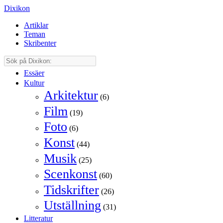
Dixikon
Artiklar
Teman
Skribenter
Essäer
Kultur
Arkitektur
(6)
Film
(19)
Foto
(6)
Konst
(44)
Musik
(25)
Scenkonst
(60)
Tidskrifter
(26)
Utställning
(31)
Litteratur