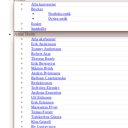
Alla kategorier
Böcker
Nordiska språk
Övriga språk
Essäer
Samhälle
Anne Heith
Alla skribenter
Erik Andersson
Tommy Andersson
Robert Azar
Theresa Benér
Erik Bergqvist
Mårten Björk
Anders Björnsson
Barbara Czarniawska
Redaktionen
Torbjörn Elensky
Andreas Engström
Ulf Eriksson
Erik Erlanson
Margareta Flygt
Tomas Forser
Tidskriften Glänta
Klas Grinell
Bo Gustavsson