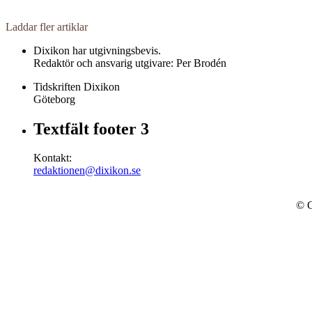
Laddar fler artiklar
Dixikon har utgivningsbevis.
Redaktör och ansvarig utgivare: Per Brodén
Tidskriften Dixikon
Göteborg
Textfält footer 3
Kontakt:
redaktionen@dixikon.se
© C
Dixikon använder cookies för att förbättra din upplevelse.
OK
Nej ta
Stäng
Privacy Overview