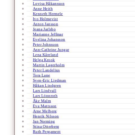
Lovisa Håkansson
Anne Heith
Kenneth Hermele
Ivo Holmqvist
Anton Jansson
Jeana Jarlsbo
Marianne Jeffmar
Evelina Johansson
Peter Johnsson
Ann-Cathrine Jungar
Lena Kåreland
Helga Krook
Martin Lagerholm
Peter Landelius
Tora Lane
Sven-Eric Liedman
Håkan Lindgren
Lars Lindvall
Lars Lönnroth
Åke Malm
Eva Mattsson
Arne Melberg
Henrik Nilsson
Jan Norming
Stina Otterberg
Ruth Pergament