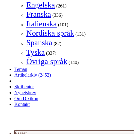
Engelska
(261)
Franska
(336)
Italienska
(101)
Nordiska språk
(131)
Spanska
(82)
Tyska
(337)
Övriga språk
(140)
Teman
Artikelarkiv
(2452)
Skribenter
Nyhetsbrev
Om Dixikon
Kontakt
Essäer