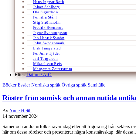
Hans-Ingvar Roth
Johan Sehlberg
Ola Sigurdson
Pernilla Ståhl
Stig Strömholm
Fredrik Svenaeus
Jayne Svenungsson
Jan Henrik Swahn
John Swedenmark
Erik Tängerstad
Per Arne Tjäder
Jarl Torgerson
Mikael van Reis
Margareta Zetterström
Efter:
Datum /
A-Ö
Böcker
Essäer
Nordiska språk
Övriga språk
Samhälle
Röster från samisk och annan nutida antik
Av
Anne Heith
14 november 2024
Samer och andra urfolk strävar idag efter att frigöra sig från seklers r
här om dessa rörelser och presenterar några konstnärsskap där dess