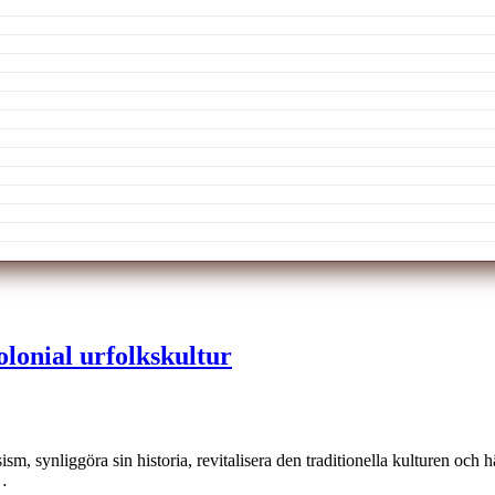
olonial urfolkskultur
asism, synliggöra sin historia, revitalisera den traditionella kulturen oc
a…