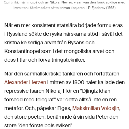
Opritjniki, målning på duk av Nikolaj Nevrev, visar Ivan den förskräcklige med
livvakten i färd med att sätta kniven i bojaren I. P. Fjodorov (1568)
När en mer konsistent statslära började formuleras
i Ryssland sökte de ryska härskarna stöd i såväl det
kristna kejserliga arvet från Bysans och
Konstantinopel som i det mongoliska arvet och
dess titlar och förvaltningstekniker.
När den samhällskritiske tänkaren och författaren
Alexander Herzen
i mitten av 1800-talet kallade den
repressive tsaren Nikolaj I för en ”Djingiz khan
försedd med telegraf” var detta alltså inte en ren
metafor. Och, påpekar Figes,
Maksimilian Volosjin
,
den store poeten, benämnde å sin sida Peter den
store ”den förste bolsjeviken”.