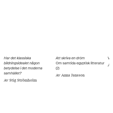
Har det klassiska
Att skriva en dröm
Vet
bildningsidealet någon
Om samtida egyptisk litteratur
Av
betydelse i det moderna
(2)
samhället?
Av Anna Jansson
Av Stig Strömholm