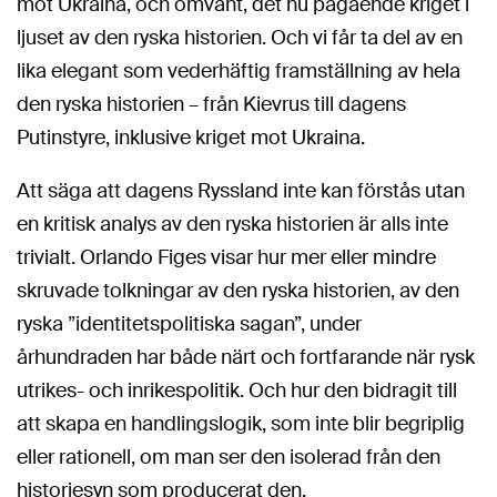
mot Ukraina, och omvänt, det nu pågående kriget i
ljuset av den ryska historien. Och vi får ta del av en
lika elegant som vederhäftig framställning av hela
den ryska historien – från Kievrus till dagens
Putinstyre, inklusive kriget mot Ukraina.
Att säga att dagens Ryssland inte kan förstås utan
en kritisk analys av den ryska historien är alls inte
trivialt. Orlando Figes visar hur mer eller mindre
skruvade tolkningar av den ryska historien, av den
ryska ”identitetspolitiska sagan”, under
århundraden har både närt och fortfarande när rysk
utrikes- och inrikespolitik. Och hur den bidragit till
att skapa en handlingslogik, som inte blir begriplig
eller rationell, om man ser den isolerad från den
historiesyn som producerat den.