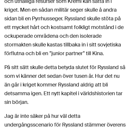
och uthålliga resurser som Kreml kan sätta in i
kriget. Men en sådan militär seger skulle å andra
sidan bli en Pyrrhusseger. Ryssland skulle stöta på
ett mycket hårt och kostsamt folkligt motstånd i de
ockuperade områdena och den isolerade
stormakten skulle kastas tillbaka in i sitt sovjetiska
förflutna och bli en ”junior partner” till Kina.
På sitt sätt skulle detta betyda slutet för Ryssland så
som vi känner det sedan över tusen år. Hur det nu
än går i kriget kommer Ryssland aldrig att bli
detsamma igen. Ett nytt kapitel i världshistorien tar
sin början.
Jag är inte säker på hur väl detta
undergångsscenario för Ryssland stämmer överens