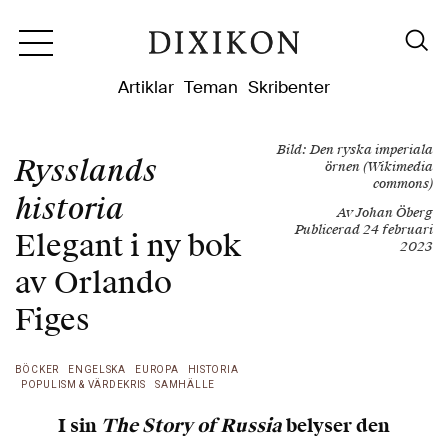
Dixikon
Artiklar
Teman
Skribenter
Bild: Den ryska imperiala
Rysslands
örnen (Wikimedia
commons)
historia
Av Johan Öberg
Publicerad 24 februari
Elegant i ny bok
2023
av Orlando
Figes
BÖCKER
ENGELSKA
EUROPA
HISTORIA
POPULISM & VÄRDEKRIS
SAMHÄLLE
I sin
The Story of Russia
belyser den