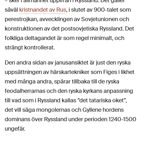
– sker i allmänhet uppifrån i Ryssland. Det gäller
såväl
kristnandet av Rus
, i slutet av 900-talet som
perestrojkan, avvecklingen av Sovjetunionen och
konstruktionen av det postsovjetiska Ryssland. Det
folkliga deltagandet är som regel minimalt, och
strängt kontrollerat.
Den andra sidan av janusansiktet är just den ryska
uppsättningen av härskartekniker som Figes i likhet
med många andra, spårar tillbaka till de ryska
feodalherrarnas och den ryska kyrkans anpassning
till vad som i Ryssland kallas ”det tatariska oket”,
det vill säga mongolernas och Gyllene hordens
dominans över Ryssland under perioden 1240-1500
ungefär.