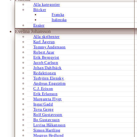
Alla kategorier
Böcker
Franska
Italienska
Essäer
Evelina Johansson
Alla skribenter
Karl Ågerup
Tommy Andersson
Robert Azar
Erik Bergqvist
Jacob Carlson
Johan Dahlbäck
Redaktionen
Torbjörn Elensky
Andreas Engström
C.J. Erixon
Erik Erlanson
Margareta Flygt
Ingar Gadd
Tova Gerge
Rolf Gustavsson
Bo Gustavsson
Lovisa Håkansson
Simon Hartling
Magnus Hedlund