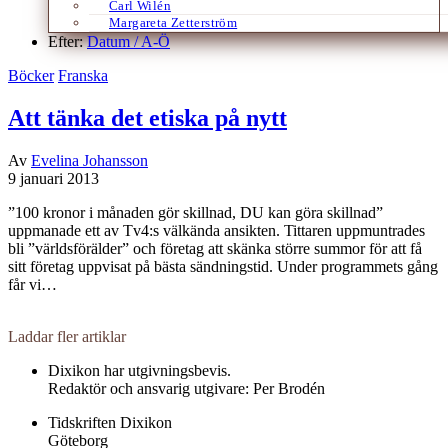
Carl Wilén
Margareta Zetterström
Efter:
Datum /
A-Ö
Böcker
Franska
Att tänka det etiska på nytt
Av
Evelina Johansson
9 januari 2013
”100 kronor i månaden gör skillnad, DU kan göra skillnad”
uppmanade ett av Tv4:s välkända ansikten. Tittaren uppmuntrades
bli ”världsförälder” och företag att skänka större summor för att få
sitt företag uppvisat på bästa sändningstid. Under programmets gång
får vi…
Laddar fler artiklar
Dixikon har utgivningsbevis.
Redaktör och ansvarig utgivare: Per Brodén
Tidskriften Dixikon
Göteborg