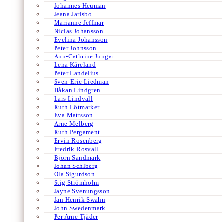
Johannes Heuman
Jeana Jarlsbo
Marianne Jeffmar
Niclas Johansson
Evelina Johansson
Peter Johnsson
Ann-Cathrine Jungar
Lena Kåreland
Peter Landelius
Sven-Eric Liedman
Håkan Lindgren
Lars Lindvall
Ruth Lötmarker
Eva Mattsson
Arne Melberg
Ruth Pergament
Ervin Rosenberg
Fredrik Rosvall
Björn Sandmark
Johan Sehlberg
Ola Sigurdson
Stig Strömholm
Jayne Svenungsson
Jan Henrik Swahn
John Swedenmark
Per Arne Tjäder