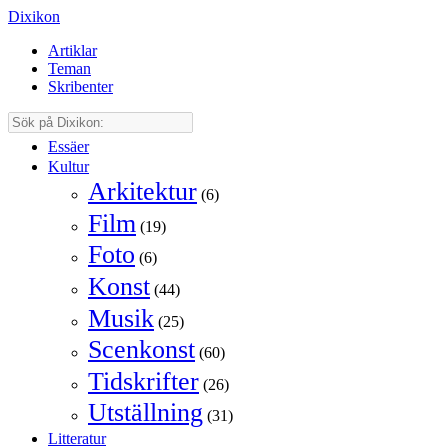
Dixikon
Artiklar
Teman
Skribenter
Essäer
Kultur
Arkitektur
(6)
Film
(19)
Foto
(6)
Konst
(44)
Musik
(25)
Scenkonst
(60)
Tidskrifter
(26)
Utställning
(31)
Litteratur