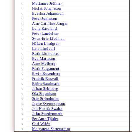
Marianne Jeffmar
Niclas Johansson
Evelina Johansson
Peter Johnsson
Ann-Cathrine Jungar
Lena Kåreland
Peter Landelius
Sven-Eric Liedman
Håkan Lindgren
Lars Lindvall
Ruth Lötmarker
Eva Mattsson
Arne Melberg
Ruth Pergament
Ervin Rosenberg
Fredrik Rosvall
Björn Sandmark
Johan Sehlberg
Ola Sigurdson
Stig Strömholm
Jayne Svenungsson
Jan Henrik Swahn
John Swedenmark
Per Arne Tjäder
Carl Wilén
Margareta Zetterström