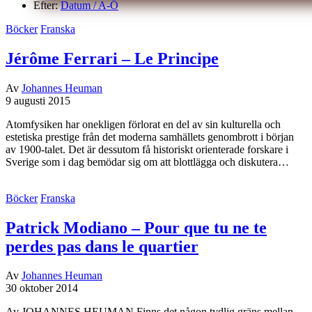
Efter:
Datum /
A-Ö
Böcker
Franska
Jérôme Ferrari – Le Principe
Av
Johannes Heuman
9 augusti 2015
Atomfysiken har onekligen förlorat en del av sin kulturella och
estetiska prestige från det moderna samhällets genombrott i början
av 1900-talet. Det är dessutom få historiskt orienterade forskare i
Sverige som i dag bemödar sig om att blottlägga och diskutera…
Böcker
Franska
Patrick Modiano – Pour que tu ne te
perdes pas dans le quartier
Av
Johannes Heuman
30 oktober 2014
Av JOHANNES HEUMAN Finns det någon tydlig gräns mellan