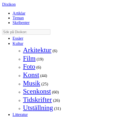
Dixikon
Artiklar
Teman
Skribenter
Essäer
Kultur
Arkitektur
(6)
Film
(19)
Foto
(6)
Konst
(44)
Musik
(25)
Scenkonst
(60)
Tidskrifter
(26)
Utställning
(31)
Litteratur