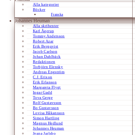
Alla kategorier
Böcker
Franska
Johannes Heuman
Alla skribenter
Karl Ågerup
Tommy Andersson
Robert Azar
Erik Bergqvist
Jacob Carlson
Johan Dahlbäck
Redaktionen
Torbjörn Elensky
Andreas Engström
C.J. Erixon
Erik Erlanson
Margareta Flygt
Ingar Gadd
Tova Gerge
Rolf Gustavsson
Bo Gustavsson
Lovisa Håkansson
Simon Hartling
Magnus Hedlund
Johannes Heuman
Jeana Jarlsbo