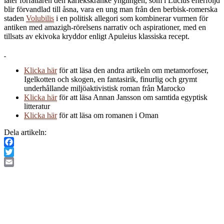
låter författaren den kärlekskranke ynglingen, som i Lucius efterföljd
blir förvandlad till åsna, vara en ung man från den berbisk-romerska
staden
Volubilis
i en politisk allegori som kombinerar vurmen för
antiken med amazigh-rörelsens narrativ och aspirationer, med en
tillsats av ekivoka kryddor enligt Apuleius klassiska recept.
Klicka här
för att läsa den andra artikeln om metamorfoser,
Igelkotten och skogen, en fantasirik, finurlig och grymt
underhållande miljöaktivistisk roman från Marocko
Klicka här
för att läsa Annan Jansson om samtida egyptisk
litteratur
Klicka här
för att läsa om romanen i Oman
Dela artikeln:
Facebook
Twitter
Email