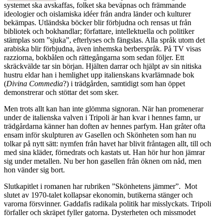
systemet ska avskaffas, folket ska beväpnas och främmande
ideologier och oislamiska idéer från andra länder och kulturer
bekämpas. Utländska böcker blir förbjudna och rensas ut från
bibliotek och bokhandlar; författare, intellektuella och politiker
stämplas som ”sjuka”, efterlyses och fängslas. Alla språk utom det
arabiska blir förbjudna, även inhemska berberspråk. På TV visas
razziorna, bokbålen och rättegångarna som sedan följer. Ett
skräckvälde tar sin början. Hjälten darrar och hjälpt av sin nitiska
hustru eldar han i hemlighet upp italienskans kvarlämnade bok
(
Divina Commedia
?) i trädgården, samtidigt som han öppet
demonstrerar och stöttar det som sker.
Men trots allt kan han inte glömma signoran. När han promenerar
under de italienska valven i Tripoli är han kvar i hennes famn, ur
trädgårdarna känner han doften av hennes parfym. Han gråter ofta
ensam inför skulpturen av Gasellen och Skönheten som han nu
tolkar på nytt sätt: nymfen från havet har blivit fråntagen allt, till och
med sina kläder, förnedrats och kastats ut. Han hör hur hon jämrar
sig under metallen. Nu ber hon gasellen från öknen om nåd, men
hon vänder sig bort.
Slutkapitlet i romanen har rubriken ”Skönhetens jämmer”.
Mot
slutet av 1970-talet kollapsar ekonomin, butikerna stänger och
varorna försvinner. Gaddafis radikala politik har misslyckats. Tripoli
förfaller och skräpet fyller gatorna. Dysterheten och missmodet