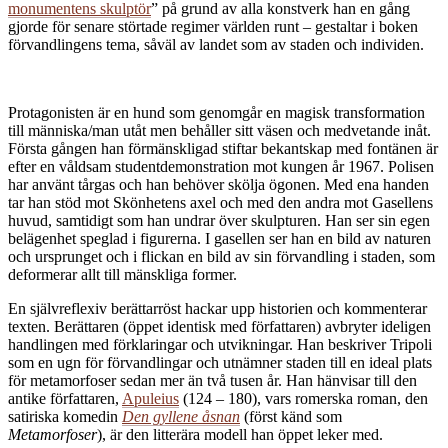
monumentens skulptör
” på grund av alla konstverk han en gång
gjorde för senare störtade regimer världen runt – gestaltar i boken
förvandlingens tema, såväl av landet som av staden och individen.
Protagonisten är en hund som genomgår en magisk transformation
till människa/man utåt men behåller sitt väsen och medvetande inåt.
Första gången han förmänskligad stiftar bekantskap med fontänen är
efter en våldsam studentdemonstration mot kungen år 1967. Polisen
har använt tårgas och han behöver skölja ögonen. Med ena handen
tar han stöd mot Skönhetens axel och med den andra mot Gasellens
huvud, samtidigt som han undrar över skulpturen. Han ser sin egen
belägenhet speglad i figurerna. I gasellen ser han en bild av naturen
och ursprunget och i flickan en bild av sin förvandling i staden, som
deformerar allt till mänskliga former.
En självreflexiv berättarröst hackar upp historien och kommenterar
texten. Berättaren (öppet identisk med författaren) avbryter ideligen
handlingen med förklaringar och utvikningar. Han beskriver Tripoli
som en ugn för förvandlingar och utnämner staden till en ideal plats
för metamorfoser sedan mer än två tusen år. Han hänvisar till den
antike författaren,
Apuleius
(124 – 180), vars romerska roman, den
satiriska komedin
Den gyllene åsnan
(först känd som
Metamorfoser
), är den litterära modell han öppet leker med.