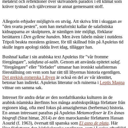
metatext och reflektioner över skrivandets paradox i ett klimat som
kräver tystnad och självcensur är annat gemensamt stoff.
Allegorin erbjuder möjligtvis en utväg. Att skriva fritt i skuggan av
”den svarta pesten”, som han metaforiskt kallar de salafistiska
kidnapparna av skulpturen, är nämligen inte möjligt, förklarar
berättaren i
Den gyllene hunden
. Men även fabeln måste i nutidens
Tripoli beakta moralens gränser, för till skillnad från på Apuleius tid
skulle ingen apologi rädda livet idag, tillägger han.
Bushnaf kallar i sin arabiska text Apuleius för ”vår fromme
föregångare”,
salafuna al-salih
. Genom att använda epitetet
salaf
,
”föregångare” eller ”förfader” utmanar han ironiskt salafisternas
föreställning om vem som har rätt till libyernas historia egentligen.
Det grekisk-romerska Libyen
är också en del av vår identitet,
betonar han indirekt. Apuleius litteratur och ruinerna i
Leptis Magna
vittnar om samma sak.
Intresset för andra delar av den nordafrikanska kulturen än de
arabisk-islamiska återfinns hos många arabiskspråkiga författare från
regionen idag, ofta med fokus på amazighernas (berbernas) historia.
En annan intressant parafras på Apuleius
Metamorfoser
är
En åsnas
biografi
(Sirat himar, 2014) av den marockanske författaren Hassan
Aourid (f. 1963), översatt till spanska som
El asno de plata
. Här