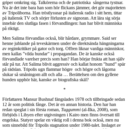
griper omkring sig. Talkörerna och de patriotiska
sångerna tystnar.
Nu är det inte bara han som hör flickans jämmer, det gör majoriteten
av Tripoliborna. Han tröstlyssnar på italiensk radio i sitt hem, tittar
på italiensk TV och sörjer förlusten av signoran. Att lära sig sörja
innebär den slutliga fasen i förvandlingen: han har blivit människa
på riktigt.
Men Salima förvandlas också, blir hårdare, grymmare. Said ser
henne jublande på teveskärmen under de direktsända hängningarna
av regimkritiker på gator och torg. Offren liknar vanliga människor,
men kallas ”vilda hundar” i propagandan. De är kanske också
förvandlade varelser precis som han? Han börjar frukta att han själv
står på tur. Att Salima blivit aggressiv och kallat honom ”hund” spär
på rädslan. Tripolis ugn flammar högre
och högre och lågorna
slukar så småningom allt och alla … Berättelsen om den gyllene
hunden upphör här, kanske av biografiska skäl?
*
Författaren Mansur Bushnaf fängslades 1978 och tillbringade sedan
12 år som politisk fånge. Det är en annan historia. Den har han
redan speglat i sin första roman,
Tuggummi
(al-Ilka, 2008), som
förbjöds i Libyen efter utgivningen i Kairo men finns översatt till
engelska. Statyer spelar en viktig roll i denna bok också, men nu
som sinnebild för Tripolis stagnation under 1980-talet. Inslaget av