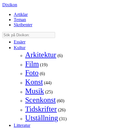
Dixikon
Artiklar
Teman
Skribenter
Essäer
Kultur
Arkitektur
(6)
Film
(19)
Foto
(6)
Konst
(44)
Musik
(25)
Scenkonst
(60)
Tidskrifter
(26)
Utställning
(31)
Litteratur