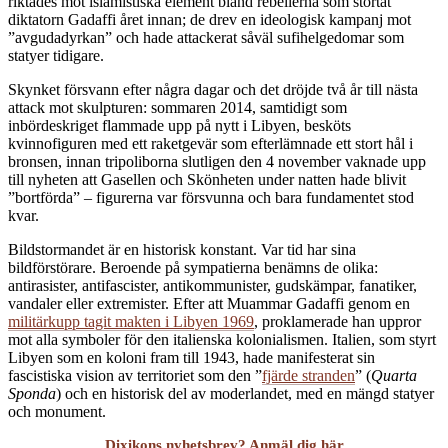
riktades mot islamistiska element bland rebellerna som störtat
diktatorn Gadaffi året innan; de drev en ideologisk kampanj mot
”avgudadyrkan” och hade attackerat såväl sufihelgedomar som
statyer tidigare.
Skynket försvann efter några dagar och det dröjde två år till nästa
attack mot skulpturen: sommaren 2014, samtidigt som
inbördeskriget flammade upp på nytt i Libyen, besköts
kvinnofiguren med ett raketgevär som efterlämnade ett stort hål i
bronsen, innan tripoliborna slutligen den 4 november vaknade upp
till nyheten att Gasellen och Skönheten under natten hade blivit
”bortförda” – figurerna var försvunna och bara fundamentet stod
kvar.
Bildstormandet är en historisk konstant. Var tid har sina
bildförstörare. Beroende på sympatierna benämns de olika:
antirasister, antifascister, antikommunister, gudskämpar, fanatiker,
vandaler eller extremister. Efter att Muammar Gadaffi genom en
militärkupp tagit makten i Libyen 1969
, proklamerade han uppror
mot alla symboler för den italienska kolonialismen. Italien, som styrt
Libyen som en koloni fram till 1943, hade manifesterat sin
fascistiska vision av territoriet som den ”
fjärde stranden
” (
Quarta
Sponda
) och en historisk del av moderlandet, med en mängd statyer
och monument.
Dixikons nyhetsbrev?
Anmäl dig här