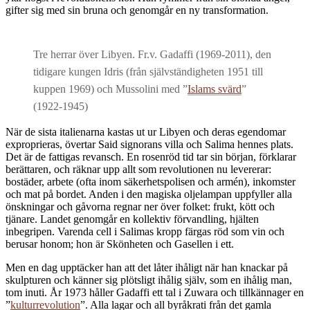
gifter sig med sin bruna och genomgår en ny transformation.
Tre herrar över Libyen. Fr.v. Gadaffi (1969-2011), den
tidigare kungen Idris (från självständigheten 1951 till
kuppen 1969) och Mussolini med ”
Islams svärd
”
(1922-1945)
När de sista italienarna kastas ut ur Libyen och deras egendomar
exproprieras, övertar Said signorans villa och Salima hennes plats.
Det är de fattigas revansch. En rosenröd tid tar sin början, förklarar
berättaren, och räknar upp allt som revolutionen nu levererar:
bostäder, arbete (ofta inom säkerhetspolisen och armén), inkomster
och mat på bordet. Anden i den magiska oljelampan uppfyller alla
önskningar och gåvorna regnar ner över folket: frukt, kött och
tjänare. Landet genomgår en kollektiv förvandling, hjälten
inbegripen. Varenda cell i Salimas kropp färgas röd som vin och
berusar honom; hon är Skönheten och Gasellen i ett.
Men en dag upptäcker han att det låter ihåligt när han knackar på
skulpturen och känner sig plötsligt ihålig själv, som en ihålig man,
tom inuti. År 1973 håller Gadaffi ett tal i Zuwara och tillkännager en
”
kulturrevolution
”. Alla lagar och all byråkrati från det gamla