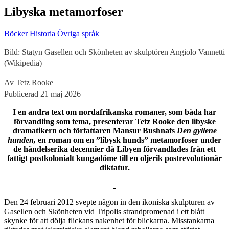
Libyska metamorfoser
Böcker
Historia
Övriga språk
Bild: Statyn Gasellen och Skönheten av skulptören Angiolo Vannetti
(Wikipedia)
Av Tetz Rooke
Publicerad 21 maj 2026
I en andra text om nordafrikanska romaner, som båda har
förvandling som tema, presenterar Tetz Rooke den libyske
dramatikern och författaren Mansur Bushnafs
Den gyllene
hunden,
en roman om en ”libysk hunds” metamorfoser under
de händelserika decennier då Libyen förvandlades från ett
fattigt postkolonialt kungadöme till en oljerik postrevolutionär
diktatur.
D
en 24 februari 2012 svepte någon in den ikoniska skulpturen av
Gasellen och Skönheten vid Tripolis strandpromenad i ett blått
skynke för att dölja flickans nakenhet för blickarna. Misstankarna