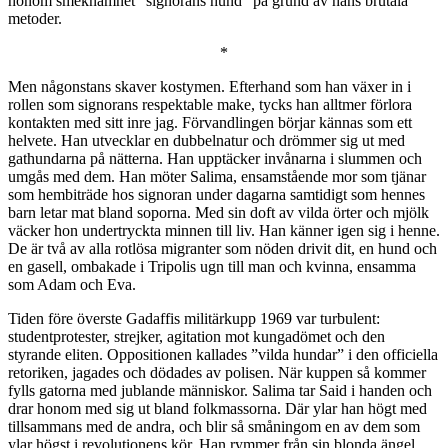
honom smeknamnet ”signorans hund” på grund av hans brutala
metoder.
*
Men någonstans skaver kostymen. Efterhand som han växer in i
rollen som signorans respektable make, tycks han alltmer förlora
kontakten med sitt inre jag. Förvandlingen börjar kännas som ett
helvete. Han utvecklar en dubbelnatur och drömmer sig ut med
gathundarna på nätterna. Han upptäcker invånarna i slummen och
umgås med dem. Han möter Salima, ensamstående mor som tjänar
som hembiträde hos signoran under dagarna samtidigt som hennes
barn letar mat bland soporna. Med sin doft av vilda örter och mjölk
väcker hon undertryckta minnen till liv. Han känner igen sig i henne.
De är två av alla rotlösa migranter som nöden drivit dit, en hund och
en gasell, ombakade i Tripolis ugn till man och kvinna, ensamma
som Adam och Eva.
Tiden före överste Gadaffis militärkupp 1969 var turbulent:
studentprotester, strejker, agitation mot kungadömet och den
styrande eliten. Oppositionen kallades ”vilda hundar” i den officiella
retoriken, jagades och dödades av polisen. När kuppen så kommer
fylls gatorna med jublande människor. Salima tar Said i handen och
drar honom med sig ut bland folkmassorna. Där ylar han högt med
tillsammans med de andra, och blir så småningom en av dem som
ylar högst i revolutionens kör. Han rymmer från sin blonda ängel,