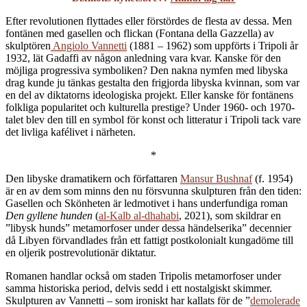
Efter revolutionen flyttades eller förstördes de flesta av dessa. Men
fontänen med gasellen och flickan (Fontana della Gazzella) av
skulptören
Angiolo Vannetti
(1881 – 1962) som uppförts i Tripoli år
1932, lät Gadaffi av någon anledning vara kvar. Kanske för den
möjliga progressiva symboliken? Den nakna nymfen med libyska
drag kunde ju tänkas gestalta den frigjorda libyska kvinnan, som var
en del av diktatorns ideologiska projekt. Eller kanske för fontänens
folkliga popularitet och kulturella prestige? Under 1960- och 1970-
talet blev den till en symbol för konst och litteratur i Tripoli tack vare
det livliga kafélivet i närheten.
*
Den libyske dramatikern och författaren
Mansur Bushnaf
(f. 1954)
är en av dem som minns den nu försvunna skulpturen från den tiden:
Gasellen och Skönheten är ledmotivet i hans underfundiga roman
Den gyllene hunden
(
al-Kalb al-dhahabi
, 2021), som skildrar en
”libysk hunds” metamorfoser under dessa händelserika” decennier
då Libyen förvandlades från ett fattigt postkolonialt kungadöme till
en oljerik postrevolutionär diktatur.
Romanen handlar också om staden Tripolis metamorfoser under
samma historiska period, delvis sedd i ett nostalgiskt skimmer.
Skulpturen av Vannetti – som ironiskt har kallats för de ”
demolerade