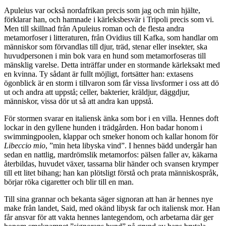
Apuleius
var också nordafrikan precis som jag och min hjälte,
förklarar han, och hamnade i kärleksbesvär i Tripoli precis som vi.
Men till skillnad från Apuleius roman och de flesta andra
metamorfoser i litteraturen, från Ovidius till Kafka, som handlar om
människor som förvandlas till djur, träd, stenar eller insekter, ska
huvudpersonen i min bok vara en hund som metamorfoseras till
mänsklig varelse. Detta inträffar under en stormande kärleksakt med
en kvinna. Ty sådant är fullt möjligt, fortsätter han: extasens
ögonblick är en storm i tillvaron som får vissa livsformer i oss att dö
ut och andra att uppstå; celler, bakterier, kräldjur, däggdjur,
människor, vissa dör ut så att andra kan uppstå.
För stormen svarar en italiensk änka som bor i en villa. Hennes doft
lockar in den gyllene hunden i trädgården. Hon badar honom i
swimmingpoolen, klappar och smeker honom och kallar honom för
Libeccio mio
, ”min heta libyska vind”. I hennes bädd undergår han
sedan en nattlig, mardrömslik metamorfos: pälsen faller av, käkarna
återbildas, huvudet växer, tassarna blir händer och svansen krymper
till ett litet bihang; han kan plötsligt förstå och prata människospråk,
börjar röka cigaretter och blir till en man.
Till sina grannar och bekanta säger signoran att han är hennes nye
make från landet, Said, med okänd libysk far och italiensk mor. Han
får ansvar för att vakta hennes lantegendom, och arbetarna där ger