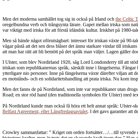
Men det moderna samhället tog sig in också på Irland och
the Celtic 
oregelbundna verb och trångsynta lärare. Gapet mellan iriska som nation
var viktigt med iriska för att förstå irländsk kultur. Iriskhet på 198
Men så hände något oförutsägbart: intresset för iriskan växte på 90-tale
vågar påstå att det sen dess blåser det ännu starkare vindar till iriskan
att man har rätt att bli bemött på det språk man väljer. Lagen gäller do
I Ulster, som blev Nordirland 1920, såg Lord Londonderry till att stöd
iriskan som republikanernas språk, särskilt inne i fängelserna. Fångar 
ytterligare nio personer. Inne på fängelserna växte därefter viljan at
en motstånds- och en solidaritetshandling att prata iriska. Nu kom ins
Men det fanns de på Nordirland, som inte var republikaner utan drogs ti
Road; en stor röd hand (den traditionella symbolen för Ulster) med t
På Nordirland kunde man också få höra ett helt annat språk: Ulster-sko
Belfast Agreement, eller Långfredagsavtalet
. I det gavs garantier att 
Crowley sammanfattar: ” Kriget om orden fortsätter…/…till syvende og 
historiens krafter, men är trots det en skapande kraft inom den.” Han 