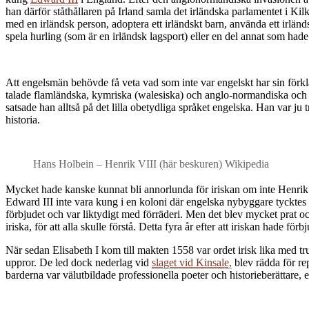
han därför ståthållaren på Irland samla det irländska parlamentet i Kil
med en irländsk person, adoptera ett irländskt barn, använda ett irländs
spela hurling (som är en irländsk lagsport) eller en del annat som had
Att engelsmän behövde få veta vad som inte var engelskt har sin förkl
talade flamländska, kymriska (walesiska) och anglo-normandiska och d
satsade han alltså på det lilla obetydliga språket engelska. Han var j
historia.
Hans Holbein – Henrik VIII (här beskuren) Wikipedia
Mycket hade kanske kunnat bli annorlunda för iriskan om inte Henrik VI
Edward III inte vara kung i en koloni där engelska nybyggare tycktes h
förbjudet och var liktydigt med förräderi. Men det blev mycket prat oc
iriska, för att alla skulle förstå. Detta fyra år efter att iriskan hade förbj
När sedan Elisabeth I kom till makten 1558 var ordet irisk lika med tr
uppror. De led dock nederlag vid
slaget vid Kinsale,
blev rädda för re
barderna var välutbildade professionella poeter och historieberättare, 