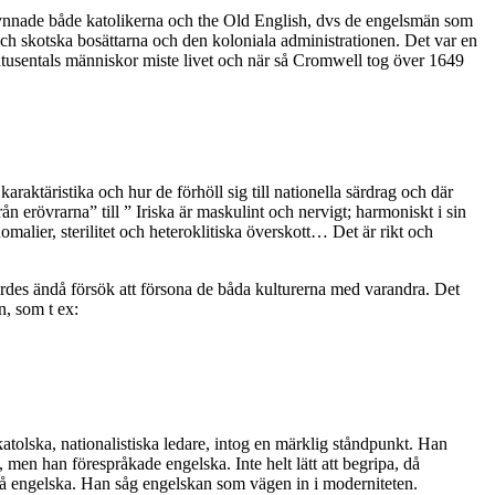
sgynnade både katolikerna och the Old English, dvs de engelsmän som
 skotska bosättarna och den koloniala administrationen. Det var en
tusentals människor miste livet och när så Cromwell tog över 1649
ktäristika och hur de förhöll sig till nationella särdrag och där
n erövrarna” till ” Iriska är maskulint och nervigt; harmoniskt i sin
nomalier, sterilitet och heteroklitiska överskott… Det är rikt och
rdes ändå försök att försona de båda kulturerna med varandra. Det
, som t ex:
katolska, nationalistiska ledare, intog en märklig ståndpunkt. Han
n han förespråkade engelska. Inte helt lätt att begripa, då
på engelska. Han såg engelskan som vägen in i moderniteten.