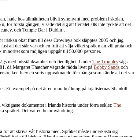
 man, hade hos allmänheten blivit synonymt med problem i skolan,
r första gången, visade det sig att flertalet alls inte tyckte att det
mus Heaney, och Temple Bar i Dublin…
 för iriskan ökat fram till dess Crowleys bok släpptes 2005 och jag
st att det står var och en fritt att väja vilket språk man vill prata och
 minoritet som möjligen uppgår till 50.000 personer.
ch sågs med misstänksamhet och fientlighet. Under
The Troubles
sågs
 1981, då Margaret Thatcher vägrade rädda livet på
Bobby Sands
och
ungerstrejken blev en sorts uppvaknande för många som kände att det var
het. Ett exempel på det är en muralmålning på lojalisternas Shankill
viktigaste dokumentet i Irlands historia under förra seklet:
The
iriska språket. Det var en helomvändning.
för att skriva vår historia med. Språket måste underkasta sig
 förhållit sig till iriskan. Bland annat nämner han Seamus Heaney som