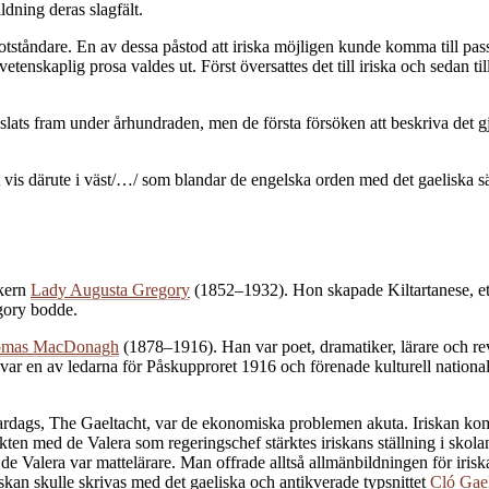
dning deras slagfält.
otståndare. En av dessa påstod att iriska möjligen kunde komma till pa
 vetenskaplig prosa valdes ut. Först översattes det till iriska och sedan 
jslats fram under århundraden, men de första försöken att beskriva det g
 vis därute i väst/…/ som blandar de engelska orden med det gaeliska sä
ikern
Lady Augusta Gregory
(1852–1932). Hon skapade Kiltartanese, ett l
egory bodde.
omas MacDonagh
(1878–1916). Han var poet, dramatiker, lärare och revo
ar en av ledarna för Påskupproret 1916 och förenade kulturell nationali
l vardags, The Gaeltacht, var de ekonomiska problemen akuta. Iriskan ko
kten med de Valera som regeringschef stärktes iriskans ställning i sko
e Valera var mattelärare. Man offrade alltså allmänbildningen för iriska
skan skulle skrivas med det gaeliska och antikverade typsnittet
Cló Gae