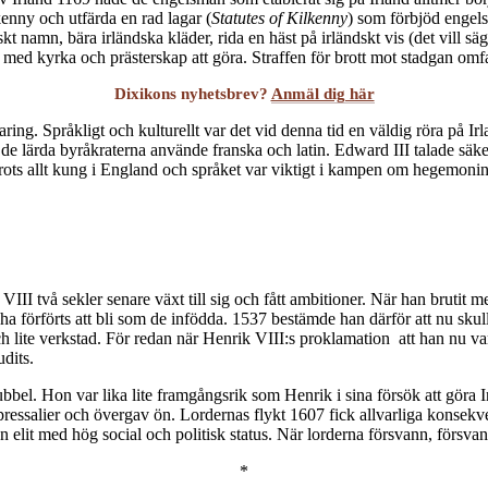
kenny och utfärda en rad lagar (
Statutes of Kilkenny
) som förbjöd engelsm
kt namn, bära irländska kläder, rida en häst på irländskt vis (det vill s
e med kyrka och prästerskap att göra. Straffen för brott mot stadgan om
Dixikons nyhetsbrev?
Anmäl dig här
aring. Språkligt och kulturellt var det vid denna tid en väldig röra på
e lärda byråkraterna använde franska och latin. Edward III talade säke
u trots allt kung i England och språket var viktigt i kampen om hegemoni
II två sekler senare växt till sig och fått ambitioner. När han brutit m
a förförts att bli som de infödda. 1537 bestämde han därför att nu skull
h lite verkstad. För redan när Henrik VIII:s proklamation att han nu var 
udits.
ubbel. Hon var lika lite framgångsrik som Henrik i sina försök att göra 
pressalier och övergav ön. Lordernas flykt 1607 fick allvarliga konsekv
en elit med hög social och politisk status. När lorderna försvann, försv
*