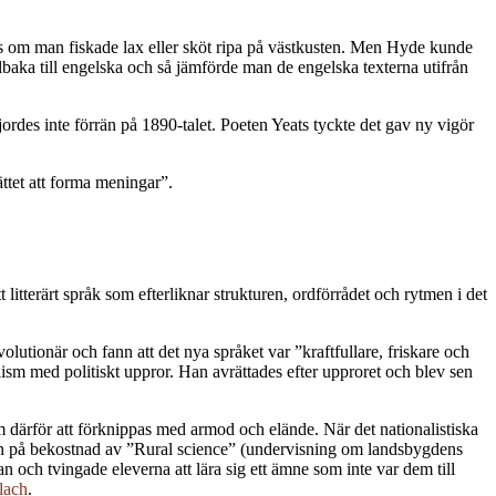
ss om man fiskade lax eller sköt ripa på västkusten. Men Hyde kunde
tillbaka till engelska och så jämförde man de engelska texterna utifrån
jordes inte förrän på 1890-talet. Poeten Yeats tyckte det gav ny vigör
ttet att forma meningar”.
itterärt språk som efterliknar strukturen, ordförrådet och rytmen i det
lutionär och fann att det nya språket var ”kraftfullare, friskare och
sm med politiskt uppror. Han avrättades efter upproret och blev sen
m därför att förknippas med armod och elände. När det nationalistiska
lan på bekostnad av ”Rural science” (undervisning om landsbygdens
n och tvingade eleverna att lära sig ett ämne som inte var dem till
lach
.