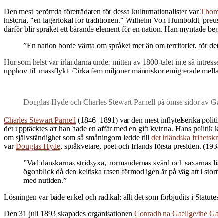
Den mest berömda företrädaren för dessa kulturnationalister var
Thom
historia, “en lagerlokal för traditionen.“ Wilhelm Von Humboldt, preus
därför blir språket ett bärande element för en nation. Han myntade beg
”En nation borde värna om språket mer än om territoriet, för det 
Hur som helst var irländarna under mitten av 1800-talet inte så intress
upphov till massflykt. Cirka fem miljoner människor emigrerade mellan
Douglas Hyde och Charles Stewart Parnell på ömse sidor av Gae
Charles Stewart Parnell
(1846–1891) var den mest inflytelserika politis
det upptäcktes att han hade en affär med en gift kvinna. Hans politik
om självständighet som så småningom ledde till
det irländska frihetskr
var
Douglas Hyde
, språkvetare, poet och Irlands första president (19
”Vad danskarnas stridsyxa, normandernas svärd och saxarnas list
ögonblick då den keltiska rasen förmodligen är på väg att i stort
med nutiden.”
Lösningen var både enkel och radikal: allt det som förbjudits i Statute
Den 31 juli 1893 skapades organisationen
Conradh na Gaeilge/the Ga