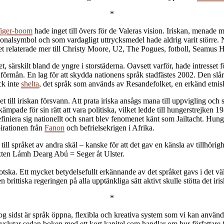
*
Tiger-boom
hade inget till övers för de Valeras vision. Iriskan, menade
alsymbol och som vardagligt uttrycksmedel hade aldrig varit större. Nu, fö
0-talet relaterade mer till Christy Moore, U2, The Pogues, fotboll, Sea
t, särskilt bland de yngre i storstäderna. Oavsett varför, hade intresset
s förmån. En lag för att skydda nationens språk stadfästes 2002. Den slår fa
ck inte
shelta
, det språk som används av Resandefolket, en erkänd etnisk
et till iriskan försvann. Att prata iriska ansågs mana till uppvigling o
kämpade för sin rätt att vara politiska, vilket ledde till hungerstrejken
t definiera sig nationellt och snart blev fenomenet känt som Jailtacht. H
pirationen från
Fanon
och befrielsekrigen i Afrika.
ll språket av andra skäl – kanske för att det gav en känsla av tillhörig
exten Lámh Dearg Abú = Seger åt Ulster.
tska. Ett mycket betydelsefullt erkännande av det språket gavs i det väl 
den brittiska regeringen på alla upptänkliga sätt aktivt skulle stötta det 
*
sidst är språk öppna, flexibla och kreativa system som vi kan använda 
avslutar sedan boken med ett kort kapitel som handlar om hur författare