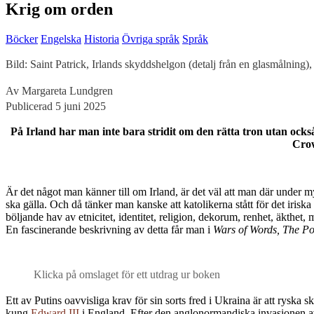
Krig om orden
Böcker
Engelska
Historia
Övriga språk
Språk
Bild: Saint Patrick, Irlands skyddshelgon (detalj från en glasmålning)
Av Margareta Lundgren
Publicerad 5 juni 2025
På Irland har man inte bara stridit om den rätta tron utan också
Crow
Ä
r det något man känner till om Irland, är det väl att man där under 
ska gälla. Och då tänker man kanske att katolikerna stått för det irisk
böljande hav av etnicitet, identitet, religion, dekorum, renhet, äkthe
En fascinerande beskrivning av detta får man i
Wars of Words, The Po
Klicka på omslaget för ett utdrag ur boken
Ett av Putins oavvisliga krav för sin sorts fred i Ukraina är att ryska
kung
Edward III
i England. Efter den anglonormandiska invasionen av I