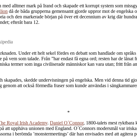
nnen med alltmer mark på Irand och skapade ett korrupt system som mis
lion
då de båda grupperna gemensamt gjorde uppror mot de engelska och
ria och den markerade början på över ett decennium av krig där hundra
ndet; efteråt bara 12.
kipedia
aden. Under ett helt sekel fördes en debatt som handlade om språks kara
 på vem som talade. Från ”har endast få egna ord; resten har de lånat frå
tekniska termer som inga civiliserade människor kan vara utan; fritt från a
oth skapades, skedde undervisningen på engelska. Men vid denna tid gjo
sig genom att också förmedla fraser som kunde användas i sängkammaren
*
The Royal Irish Academy
.
Daniel O´Connor
, 1800-talets mest ryktbara 
på att upphäva unionen med England. O´Connors modersmål var iriska, me
ssorna i berömda ’monstermeetings’ där han envisades med att agitera 