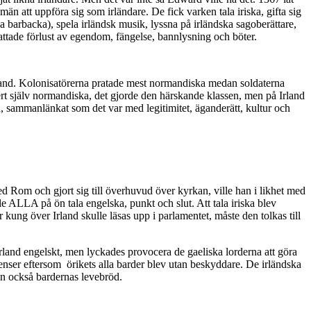
än att uppföra sig som irländare. De fick varken tala iriska, gifta sig
äga barbacka), spela irländsk musik, lyssna på irländska sagoberättare,
fattade förlust av egendom, fängelse, bannlysning och böter.
 Irland. Kolonisatörerna pratade mest normandiska medan soldaterna
rt själv normandiska, det gjorde den härskande klassen, men på Irland
n, sammanlänkat som det var med legitimitet, äganderätt, kultur och
ed Rom och gjort sig till överhuvud över kyrkan, ville han i likhet med
e ALLA på ön tala engelska, punkt och slut. Att tala iriska blev
kung över Irland skulle läsas upp i parlamentet, måste den tolkas till
Irland engelskt, men lyckades provocera de gaeliska lorderna att göra
enser eftersom örikets alla barder blev utan beskyddare. De irländska
ann också bardernas levebröd.