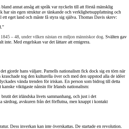
and annat ansåg att språk var nyckeln till att förstå mänsklig
råk har sin egen struktur av tänkande och verklighetsuppfattning och
l ett eget land och måste få styra sig själva. Thomas Davis skrev:
d.”
1845 – 48, under vilken nästan en miljon människor dog.
Svälten gav
 inte. Med engelskan var det lättare att emigrera.
det gjorde hans väljare. Parnells nationalism fick dock sig en törn när
n kraschade tog den kulturella över och med den uppstod alla de idéer
yckades vända trenden för iriskan. En person som bidrog till detta
t kanske viktigaste nånsin för Irlands nationalism:
brutit det irländska livets sammanhang, och just i det
ska särdrag, avskuren från det förflutna, men knappt i kontakt
teratur. Dess inverkan kan inte överskattas. De startade en revolution.