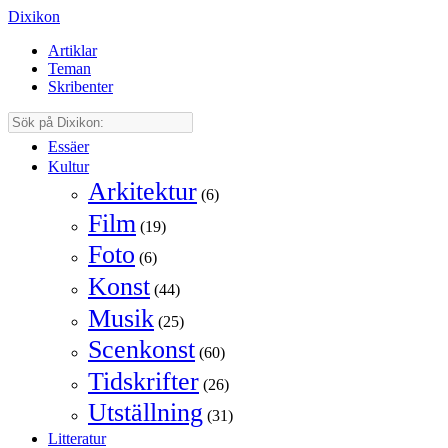
Dixikon
Artiklar
Teman
Skribenter
Essäer
Kultur
Arkitektur
(6)
Film
(19)
Foto
(6)
Konst
(44)
Musik
(25)
Scenkonst
(60)
Tidskrifter
(26)
Utställning
(31)
Litteratur