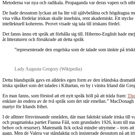
Metoderna var nya och radikala. Propaganda var deras vapen och utbil
De hade dessutom lyckan att ha lite väl självbelåtna och högdragna m
visa vilka fördelar iriskan skulle innebära, rent akademiskt. Ett stycke
intellektuell koherens. Provet visade sig tala till iriskans fördel.
Det fanns ännu ett språk att förhålla sig till. Hiberno-English hade me
åt litteraturen och försäkrade att detta språk
”representerade den engelska som de talade som tänkte på iriskt
Lady Augusta Gregory (Wikipedia)
Detta blandspråk gavs en alldeles egen form av den irländska dramat
iriska språket som det talades i Kiltartan, en by i västra Irland där Gr
En man fanns, som förstod att ett nytt språk höll på att träda fram:
Th
enklare än endera av de två språk som det står emellan.” MacDonagh v
martyr för Irlands frihet.
I de alltmer försvinnande områden, där man faktiskt talade iriska til
och pragmatiska partiet Fianna Fáil, som grundades 1926, kom till ma
behov och resurser). Matematik fick också mindre utrymme – trots att d
gagn. Men de Valera var ståndaktig och insisterade dessutom på att iri