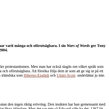
 har varit många och oförutsägbara. I sin
Wars of Words
ger Tony
2004.
 eller protestantismen. Men man har också slagits om vilket språk som
a och oförutsägbara. Att försöka följa dem är som att ge sig ut på ett
ra irländska som
Hiberno-English
och
Ulster-Scots
underlättar ju inte.
ni – utan den ingen riktig erövring. Den insikten har han gemensamt med
 likna irländare. Men det var inte så Edward ville ha det. 1367 lät