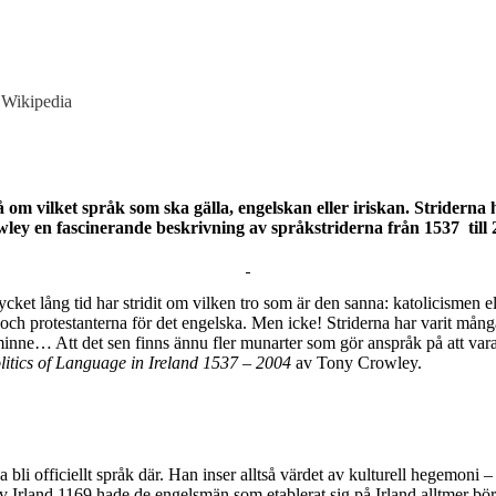
, Wikipedia
 om vilket språk som ska gälla, engelskan eller iriskan. Striderna
ley en fascinerande beskrivning av språkstriderna från 1537 till 
mycket lång tid har stridit om vilken tro som är den sanna: katolicismen
a och protestanterna för det engelska. Men icke! Striderna har varit mång
t, minne… Att det sen finns ännu fler munarter som gör anspråk på att va
litics of Language in Ireland 1537 – 2004
av Tony Crowley.
 ska bli officiellt språk där. Han inser alltså värdet av kulturell hegemo
rland 1169 hade de engelsmän som etablerat sig på Irland alltmer börjat