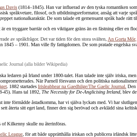
as Davis
(1814–1845). Han var influerad av den tyska romantiken som bl
sisk språkvetare, filosof, och utbildningsreformator, ansåg att varje sp
reppet nationalkaraktär. De som talade ett gemensamt språk hade rätt til
är en tryggare barriär och en viktigare gräns än en fästning eller en flo
erade av språkfrågor. Det var tiden för den stora svälten,
An Gorta Mór,
 1845 – 1901. Man ville fly fattigdomen. De som pratade engelska svalt
lic Journal (alla bilder Wikipedia)
ka ledaren på Irland under 1800-talet. Han talade inte själv iriska, men 
 komprometterades. När Parnell försvann och den politiska nationalisme
iget
. 1882 startades
Irisleabhear na Gaedhilge/The Gaelic Journal.
Den l
38-45). Hans tal 1892,
The Necessity for De-Anglicising Ireland
, blev de
 inte förmådde åstadkomma, har vi själva lyckats med. Vi har slutligen 
 sett återta sitt eget land, finner den sig berövad och avklädd sina kelti
s of Kilkenny skulle nu återinföras.
elic League
, för att både upprätthålla iriskan och publicera irländsk lit