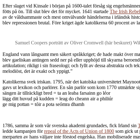
Efter slaget vid Kinsale i början på 1600-talet försåg sig engelsmä
fötts på ön. Till slut blev det för mycket. 1641 startade
The Irish Rebel
av de våldsammaste och mest omvälvande händelserna i irländsk histo
blev repressionen brutal. Före kriget ägde katolikerna 60 procent av la
Samuel Coopers porträtt av Oliver Cromwell (här beskuret) Wi
England vann långsamt men säkert språkkriget; de hade makt över markn
blev gaeliskan antingen sedd ner på eller upphöjd till skyarna beroende
artikulation; rikligt i sin fraseologi; och fyllt av dessa abstrakta och 
melodiöst, det är exakt och yppigt.”
Katolikerna svek iriskan. 1795, när det katolska universitetet Mayno
gavs ut lexikon och parlörer. En sån parlör som kom 1770 utmärkte 
sängen är tillräckligt bred = ta an leaba farsainn go léor
lägg ditt huvud på kudden = leag do cheann air a philiúr
ge mig pottan = tóir a pota seómra dhamh
1786, samma år som vår svenska akademi grundades, fick Irland sin
ledde kampanjen för
repeal of the Acts of Union of 1800
som gick ut 
merparten av hans väljare inte förstod engelska. Han mobiliserade ma