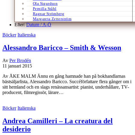
Ola Sigurdson
Pernilla Ståhl
Ragnar Strömberg
Margareta Zetterström
Efter:
Datum /
A-Ö
Böcker
Italienska
Alessandro Baricco – Smith & Wesson
Av
Per Brodén
11 januari 2015
Av ÅKE MALM Ännu en gång hamnade han på bokhandlarnas
bästsäljarlista, Alessandro Baricco. Succéförfattare flera gånger om i
sitt hemland och en slags renässansartist: pianist, underhållare, TV-
producent, filmregissör, lärare…
Böcker
Italienska
Andrea Camilleri – La creatura del
desiderio