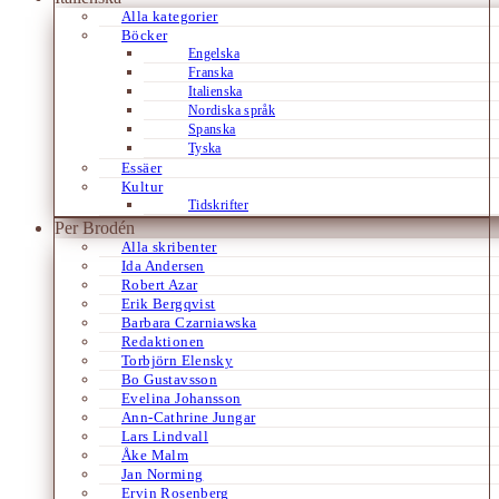
Alla kategorier
Böcker
Engelska
Franska
Italienska
Nordiska språk
Spanska
Tyska
Essäer
Kultur
Tidskrifter
Per Brodén
Alla skribenter
Ida Andersen
Robert Azar
Erik Bergqvist
Barbara Czarniawska
Redaktionen
Torbjörn Elensky
Bo Gustavsson
Evelina Johansson
Ann-Cathrine Jungar
Lars Lindvall
Åke Malm
Jan Norming
Ervin Rosenberg