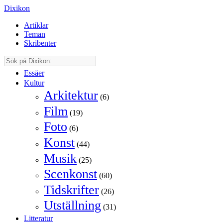
Dixikon
Artiklar
Teman
Skribenter
Essäer
Kultur
Arkitektur
(6)
Film
(19)
Foto
(6)
Konst
(44)
Musik
(25)
Scenkonst
(60)
Tidskrifter
(26)
Utställning
(31)
Litteratur