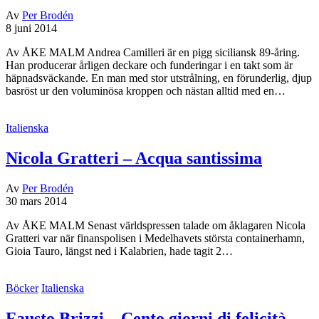
Av
Per Brodén
8 juni 2014
Av ÅKE MALM Andrea Camilleri är en pigg siciliansk 89-åring.
Han producerar årligen deckare och funderingar i en takt som är
häpnadsväckande. En man med stor utstrålning, en förunderlig, djup
basröst ur den voluminösa kroppen och nästan alltid med en…
Italienska
Nicola Gratteri – Acqua santissima
Av
Per Brodén
30 mars 2014
Av ÅKE MALM Senast världspressen talade om åklagaren Nicola
Gratteri var när finanspolisen i Medelhavets största containerhamn,
Gioia Tauro, längst ned i Kalabrien, hade tagit 2…
Böcker
Italienska
Fausto Brizzi – Cento giorni di felicità