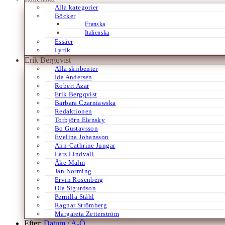
Alla kategorier
Böcker
Franska
Italienska
Essäer
Lyrik
Erik Bergqvist
Alla skribenter
Ida Andersen
Robert Azar
Erik Bergqvist
Barbara Czarniawska
Redaktionen
Torbjörn Elensky
Bo Gustavsson
Evelina Johansson
Ann-Cathrine Jungar
Lars Lindvall
Åke Malm
Jan Norming
Ervin Rosenberg
Ola Sigurdson
Pernilla Ståhl
Ragnar Strömberg
Margareta Zetterström
Efter:
Datum /
A-Ö