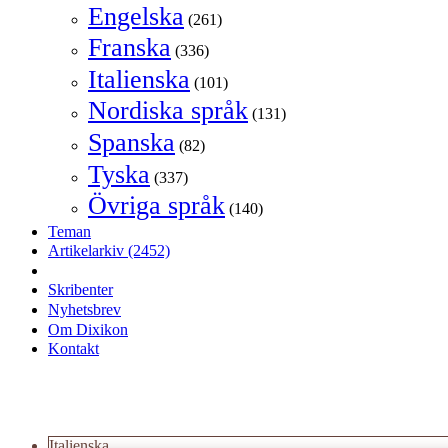
Engelska
(261)
Franska
(336)
Italienska
(101)
Nordiska språk
(131)
Spanska
(82)
Tyska
(337)
Övriga språk
(140)
Teman
Artikelarkiv
(2452)
Skribenter
Nyhetsbrev
Om Dixikon
Kontakt
Italienska