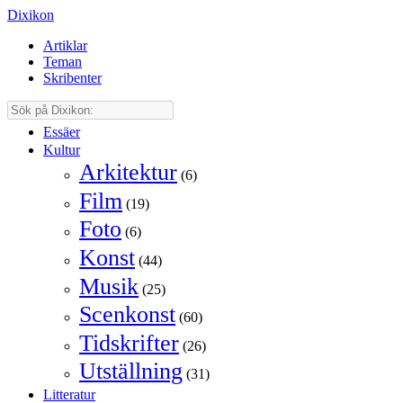
Dixikon
Artiklar
Teman
Skribenter
Essäer
Kultur
Arkitektur
(6)
Film
(19)
Foto
(6)
Konst
(44)
Musik
(25)
Scenkonst
(60)
Tidskrifter
(26)
Utställning
(31)
Litteratur