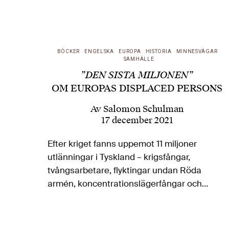
BÖCKER
ENGELSKA
EUROPA
HISTORIA
MINNESVÄGAR
SAMHÄLLE
”DEN SISTA MILJONEN”
OM EUROPAS DISPLACED PERSONS
Av
Salomon Schulman
17 december 2021
Efter kriget fanns uppemot 11 miljoner
utlänningar i Tyskland – krigsfångar,
tvångsarbetare, flyktingar undan Röda
armén, koncentrationslägerfångar och
utländska pronazister – som alla nu skulle
återvända hem. Om den miljon som inte
gjorde det handlar David Nasaws bok The