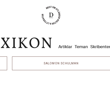
Dixikon
Artiklar
Teman
Skribente
SALOMON SCHULMAN