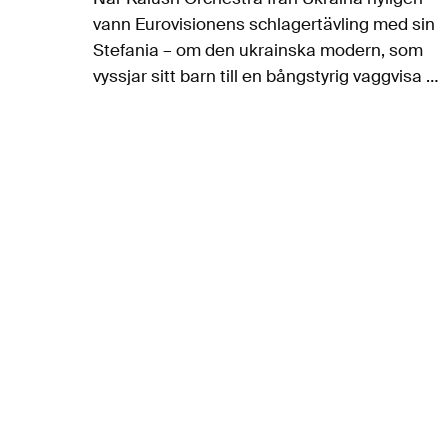
vann Eurovisionens schlagertävling med sin
Stefania – om den ukrainska modern, som
vyssjar sitt barn till en bångstyrig vaggvisa –
blev det en solidaritetshandling med
Ukraina och folket där. Men vem tillhör
egentligen moderjorden…