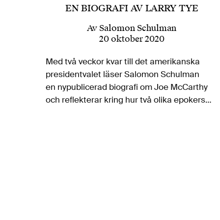
EN BIOGRAFI AV LARRY TYE
Av
Salomon Schulman
20 oktober 2020
Med två veckor kvar till det amerikanska
presidentvalet läser Salomon Schulman
en nypublicerad biografi om Joe McCarthy
och reflekterar kring hur två olika epokers
demagoger knyts ihop. Lille Joe kom från
enkla förhållanden i den amerikanska
mellanvästern, närmare bestämt…