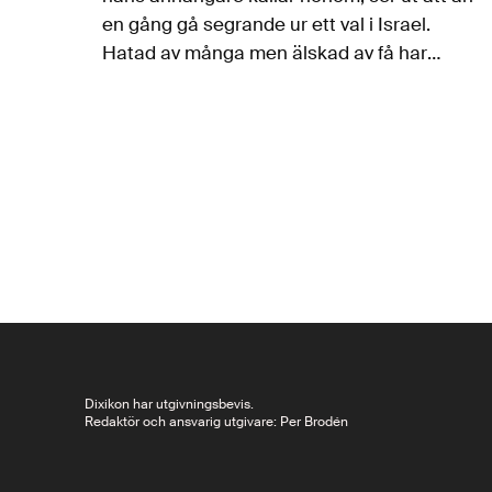
en gång gå segrande ur ett val i Israel.
Hatad av många men älskad av få har
Netanyahu utvecklats till en inflytelserik och
i många avseenden…
Dixikon har utgivningsbevis.
Redaktör och ansvarig utgivare: Per Brodén