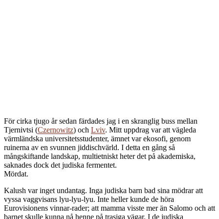
F
ör cirka tjugo år sedan färdades jag i en skranglig buss mellan
Tjernivtsi (
Czernowitz
) och
Lviv
. Mitt uppdrag var att vägleda
värmländska universitetsstudenter, ämnet var ekosofi, genom
ruinerna av en svunnen jiddischvärld. I detta en gång så
mångskiftande landskap, multietniskt heter det på akademiska,
saknades dock det judiska fermentet.
Mördat.
Kalush var inget undantag. Inga judiska barn bad sina mödrar att
vyssa vaggvisans lyu-lyu-lyu. Inte heller kunde de höra
Eurovisionens vinnar-rader; att mamma visste mer än Salomo och att
barnet skulle kunna nå henne på trasiga vägar. I de judiska