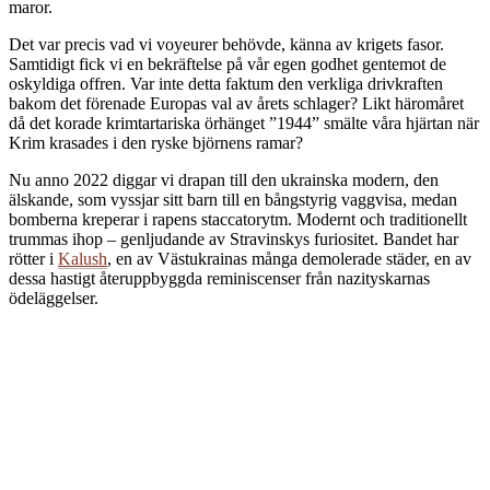
maror.
Det var precis vad vi voyeurer behövde, känna av krigets fasor.
Samtidigt fick vi en bekräftelse på vår egen godhet gentemot de
oskyldiga offren. Var inte detta faktum den verkliga drivkraften
bakom det förenade Europas val av årets schlager? Likt häromåret
då det korade krimtartariska örhänget ”1944” smälte våra hjärtan när
Krim krasades i den ryske björnens ramar?
Nu anno 2022 diggar vi drapan till den ukrainska modern, den
älskande, som vyssjar sitt barn till en bångstyrig vaggvisa, medan
bomberna kreperar i rapens staccatorytm. Modernt och traditionellt
trummas ihop – genljudande av Stravinskys furiositet. Bandet har
rötter i
Kalush
, en av Västukrainas många demolerade städer, en av
dessa hastigt återuppbyggda reminiscenser från nazityskarnas
ödeläggelser.