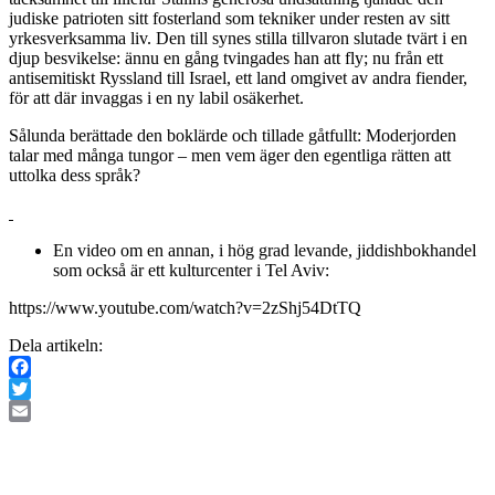
judiske patrioten sitt fosterland som tekniker under resten av sitt
yrkesverksamma liv. Den till synes stilla tillvaron slutade tvärt i en
djup besvikelse: ännu en gång tvingades han att fly; nu från ett
antisemitiskt Ryssland till Israel, ett land omgivet av andra fiender,
för att där invaggas i en ny labil osäkerhet.
Sålunda berättade den boklärde och tillade gåtfullt: Moderjorden
talar med många tungor – men vem äger den egentliga rätten att
uttolka dess språk?
En video om en annan, i hög grad levande, jiddishbokhandel
som också är ett kulturcenter i Tel Aviv:
https://www.youtube.com/watch?v=2zShj54DtTQ
Dela artikeln:
Facebook
Twitter
Email