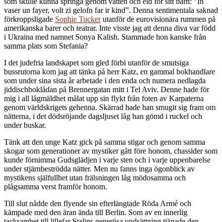
som skulle kunna springa genom vatten och eld för sitt barn: ”In
vaser un fayer, volt zi gelofn far ir kind”. Denna sentimentala saknad
förkroppsligade
Sophie Tucker
utanför de eurovisionära rummen på
amerikanska barer och teatrar. Inte visste jag att denna diva var född
i Ukraina med namnet Sonya Kalish. Stammade hon kanske från
samma plats som Stefania?
I det judefria landskapet som gled förbi utanför de smutsiga
bussrutorna kom jag att tänka på herr Katz, en gammal bokhandlare
som under sina sista år arbetade i den enda och numera nedlagda
jiddischboklådan på Brennergatan mitt i Tel Aviv. Denne hade för
mig i all lågmäldhet målat upp sin flykt från foten av Karpaterna
genom världskrigets gehenna. Skärrad hade han smugit sig fram om
nätterna, i det dödsröjande dagsljuset låg han gömd i ruckel och
under buskar.
Tänk att den unge Katz gick på samma stigar och genom samma
skogar som generationer av mystiker gått före honom, chassider som
kunde förnimma Gudsglädjen i varje sten och i varje uppenbarelse
under stjärnbeströdda nätter. Men nu fanns inga ögonblick av
mystikens själfullhet utan frälsningen låg mödosamma och
plågsamma verst framför honom.
Till slut nådde den flyende sin efterlängtade Röda Armé och
kämpade med den äran ända till Berlin. Som av en innerlig
tacksamhet till lillefar Stalins generösa undsättning tjänade den