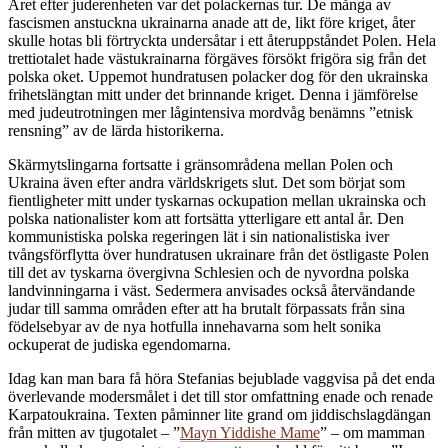
Å
ret efter juderenheten var det polackernas tur. De många av
fascismen anstuckna ukrainarna anade att de, likt före kriget, åter
skulle hotas bli förtryckta undersåtar i ett återuppståndet Polen. Hela
trettiotalet hade västukrainarna förgäves försökt frigöra sig från det
polska oket. Uppemot hundratusen polacker dog för den ukrainska
frihetslängtan mitt under det brinnande kriget. Denna i jämförelse
med judeutrotningen mer lågintensiva mordvåg benämns ”etnisk
rensning” av de lärda historikerna.
Skärmytslingarna fortsatte i gränsområdena mellan Polen och
Ukraina även efter andra världskrigets slut. Det som börjat som
fientligheter mitt under tyskarnas ockupation mellan ukrainska och
polska nationalister kom att fortsätta ytterligare ett antal år. Den
kommunistiska polska regeringen lät i sin nationalistiska iver
tvångsförflytta över hundratusen ukrainare från det östligaste Polen
till det av tyskarna övergivna Schlesien och de nyvordna polska
landvinningarna i väst. Sedermera anvisades också återvändande
judar till samma områden efter att ha brutalt förpassats från sina
födelsebyar av de nya hotfulla innehavarna som helt sonika
ockuperat de judiska egendomarna.
Idag kan man bara få höra Stefanias bejublade vaggvisa på det enda
överlevande modersmålet i det till stor omfattning enade och renade
Karpatoukraina. Texten påminner lite grand om jiddischslagdängan
från mitten av tjugotalet – ”
Mayn Yiddishe Mame
” – om mamman