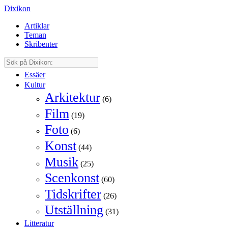
Dixikon
Artiklar
Teman
Skribenter
Essäer
Kultur
Arkitektur
(6)
Film
(19)
Foto
(6)
Konst
(44)
Musik
(25)
Scenkonst
(60)
Tidskrifter
(26)
Utställning
(31)
Litteratur