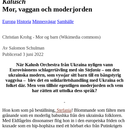
Kalusch
Mor, vaggan och moderjorden
Europa
Historia
Minnesvägar
Samhälle
Christian Krohg - Mor og barn (Wikimedia commons)
Av Salomon Schulman
Publicerad 3 juni 2022
När Kalush Orchestra från Ukraina nyligen vann
Eurovisionens schlagertävling med sin
Stefania
– om den
ukrainska modern, som vyssjar sitt barn till en bångstyrig
vaggvisa – blev det en solidaritetshandling med Ukraina och
folket där. Men vem tillhör egentligen moderjorden och vem
har rätten att uttolka dess språk?
H
on kom som på beställning,
Stefania
! Blommande som fälten men
grånande som en moderlig babushka från den ukrainska folkloren.
Med Eldfågelns dissonanser flög hon in i den europeiska friden och
kraxade som en hip-hophäxa med ett hörbart eko från Putinkrigets