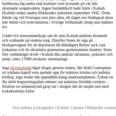
krubborna låg andra små krabater som lyssnade på vår tids
skorrande sorgekväden. Ingen barnjiddisch hade hörts i Kalush
(Kalish) sedan staden förklarades judenrein september 1942. Detta
hände sig vid Neuropas non plus ultra, då slaget om Stalingrad ännu
inte inletts och tyskvännerna i Sverige fortfarande sjöng sina hjältars
lov.
Under två sensommardygn satt de sista Kalush-judarna törstande
och svältande på stadens torg. Därefter föstes de upp på
boskapsvagnar för att deporteras till dödslägret Belzec tack vare
tyskarnas och de ukrainska grannarnas gemensamma insatser. Strax
före världskriget levde i Kalush lika andelar ukrainare, polacker och
judar, cirka 17000 invånare sammanlagt.
Inga
klezmerband
tågar längre genom staden, likt Itzikl Gutenplans
så ryktbara kapell som spelade upp för traktens kristna och judiska
bröllop, inga bodar står uppställda kring marknadsplatsen. Enbart en
illa skött begravningsplats minner om judarnas förödda existens –
förutom en undanskymd grop ute i skogen där de mejats ned med
tyskukrainska kulor.
Den judiska kyrkogården i Kalush, Ukraina (Wikipedia commo