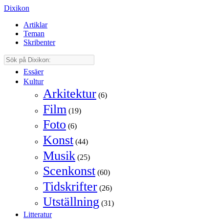
Dixikon
Artiklar
Teman
Skribenter
Essäer
Kultur
Arkitektur
(6)
Film
(19)
Foto
(6)
Konst
(44)
Musik
(25)
Scenkonst
(60)
Tidskrifter
(26)
Utställning
(31)
Litteratur