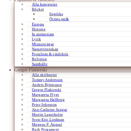
Alla kategorier
Böcker
Engelska
Övriga språk
Europa
Historia
In memoriam
Lyrik
Minnesvägar
Naturvetenskap
Populism & värdekris
Religion
Samhälle
Gregor Flakierski
Alla skribenter
Tommy Andersson
Anders Björnsson
Gregor Flakierski
Margareta Flygt
Margareta Hallberg
Peter Johnsson
Ann-Cathrine Jungar
Martin Lagerholm
Sven-Eric Liedman
Magnus P. Ängsal
Ruth Pergament