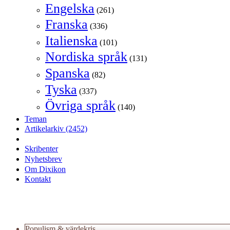
Engelska
(261)
Franska
(336)
Italienska
(101)
Nordiska språk
(131)
Spanska
(82)
Tyska
(337)
Övriga språk
(140)
Teman
Artikelarkiv
(2452)
Skribenter
Nyhetsbrev
Om Dixikon
Kontakt
Populism & värdekris