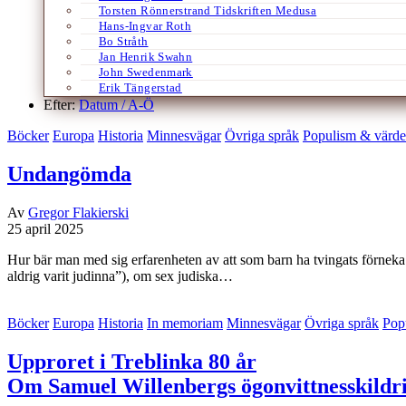
Torsten Rönnerstrand Tidskriften Medusa
Hans-Ingvar Roth
Bo Stråth
Jan Henrik Swahn
John Swedenmark
Erik Tängerstad
Efter:
Datum /
A-Ö
Böcker
Europa
Historia
Minnesvägar
Övriga språk
Populism & värde
Undangömda
Av
Gregor Flakierski
25 april 2025
Hur bär man med sig erfarenheten av att som barn ha tvingats förneka
aldrig varit judinna”), om sex judiska…
Böcker
Europa
Historia
In memoriam
Minnesvägar
Övriga språk
Pop
Upproret i Treblinka 80 år
Om Samuel Willenbergs ögonvittnesskildr