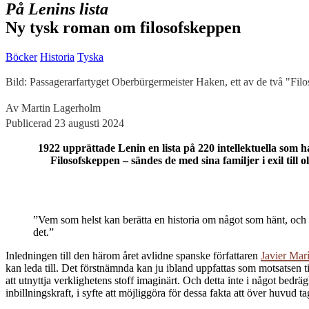
På Lenins lista
Ny tysk roman om filosofskeppen
Böcker
Historia
Tyska
Bild: Passagerarfartyget Oberbürgermeister Haken, ett av de två "Fil
Av Martin Lagerholm
Publicerad 23 augusti 2024
1922 upprättade Lenin en lista på 220 intellektuella som 
Filosofskeppen – sändes de med sina familjer i exil til
”Vem som helst kan berätta en historia om något som hänt, och b
det.”
Inledningen till den härom året avlidne spanske författaren
Javier Mar
kan leda till. Det förstnämnda kan ju ibland uppfattas som motsatsen til
att utnyttja verklighetens stoff imaginärt. Och detta inte i något bedr
inbillningskraft, i syfte att möjliggöra för dessa fakta att över huvud 