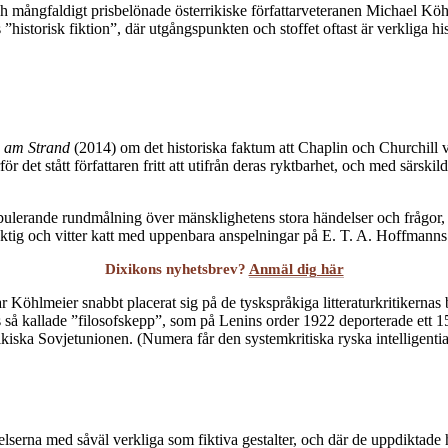
ångfaldigt prisbelönade österrikiske författarveteranen Michael Köhlmeier
 ”historisk fiktion”, där utgångspunkten och stoffet oftast är verkliga h
 am Strand
(2014) om det historiska faktum att Chaplin och Churchill vi
 det stått författaren fritt att utifrån deras ryktbarhet, och med särs
ulerande rundmålning över mänsklighetens stora händelser och frågor, frå
raktig och vitter katt med uppenbara anspelningar på E. T. A. Hoffmanns 
Dixikons nyhetsbrev?
Anmäl dig här
 har Köhlmeier snabbt placerat sig på de tyskspråkiga litteraturkritikern
lns så kallade ”filosofskepp”, som på Lenins order 1922 deporterade ett 15
ikiska Sovjetunionen. (Numera får den systemkritiska ryska intelligentia
elserna med såväl verkliga som fiktiva gestalter, och där de uppdiktade 