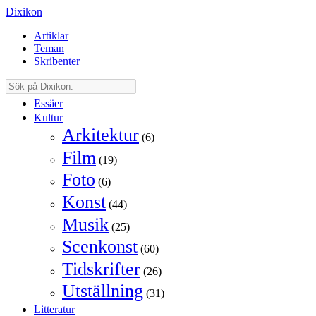
Dixikon
Artiklar
Teman
Skribenter
Essäer
Kultur
Arkitektur
(6)
Film
(19)
Foto
(6)
Konst
(44)
Musik
(25)
Scenkonst
(60)
Tidskrifter
(26)
Utställning
(31)
Litteratur