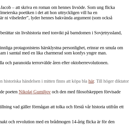
n-Jacob – att skriva en roman om hennes livsöde. Som ung flicka
eierska poetiken i det att hon uttryckligen vill ha en
r när ni vilseleder”, lyder hennes bakvända argument (som också
rättar sin livshistoria med tonvikt på barndomen i Sovjetryssland,
nliga protagonistens härsklystna personlighet, erinrar en smula om
 dam i samtal med en lika charmerad som konfys yngre man.
la och paranoida terrorvälde åren efter oktoberrevolutionen.
 historiska händelsen i mitten finns att köpa bla
här
. Till höger diktato
ade poeten
Nikolaj Gumiljov
och den med filosofskeppen förvisade
lning vad gäller förmågan att tolka och förstå vår historia utifrån ett
 makt och revolution med en brådmogen 14-årig flicka är för den