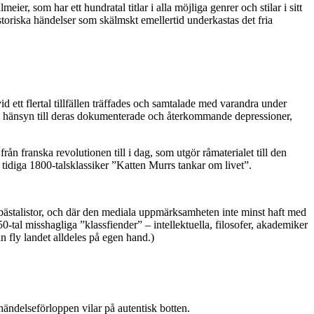
, som har ett hundratal titlar i alla möjliga genrer och stilar i sitt
istoriska händelser som skälmskt emellertid underkastas det fria
d ett flertal tillfällen träffades och samtalade med varandra under
kild hänsyn till deras dokumenterade och återkommande depressioner,
n franska revolutionen till i dag, som utgör råmaterialet till den
tidiga 1800-talsklassiker ”Katten Murrs tankar om livet”.
as bästalistor, och där den mediala uppmärksamheten inte minst haft med
0-tal misshagliga ”klassfiender” – intellektuella, filosofer, akademiker
n fly landet alldeles på egen hand.)
händelseförloppen vilar på autentisk botten.