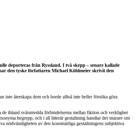
lle deporteras från Ryssland. I två skepp – senare kallade
 har den tyske författaren Michael Köhlmeier skrivit den
n inte återskapa dem och borde alltså inte heller försöka göra
e ibland svårutredda förbindelserna mellan fiktion och verklighet
synonyma begrepp, och i all litterär gestaltning handlar det snarare om
amhäva nödvändigheten av den konstnärliga gestaltningens subjektiva