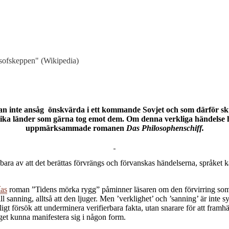
osofskeppen" (Wikipedia)
han inte ansåg önskvärda i ett kommande Sovjet och som därför sku
l olika länder som gärna tog emot dem. Om denna verkliga händelse
uppmärksammade romanen
Das Philosophenschiff.
ara av att det berättas förvrängs och förvanskas händelserna, språket ka
ías
roman ”Tidens mörka rygg” påminner läsaren om den förvirring som d
l sanning, alltså att den ljuger. Men ’verklighet’ och ’sanning’ är inte 
ägligt försök att underminera verifierbara fakta, utan snarare för att fr
taget kunna manifestera sig i någon form.