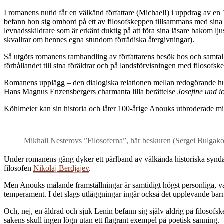
I romanens nutid får en välkänd författare (Michael!) i uppdrag av e
befann hon sig ombord på ett av filosofskeppen tillsammans med sina f
levnadsskildrare som är erkänt duktig på att föra sina läsare bakom lj
skvallrar om hennes egna stundom förrädiska återgivningar).
Så utgörs romanens ramhandling av författarens besök hos och samtal 
förhållandet till sina föräldrar och på landsförvisningen med filosofsk
Romanens upplägg – den dialogiska relationen mellan redogörande huv
Hans Magnus Enzensbergers charmanta lilla berättelse
Josefine und i
Köhlmeier kan sin historia och låter 100-årige Anouks utbroderade min
Mikhail Nesterovs ”Filosoferna”, här beskuren (Sergei Bulgakov
Under romanens gång dyker ett pärlband av välkända historiska synda
filosofen
Nikolaj Berdjajev
.
Men Anouks målande framställningar är samtidigt högst personliga, varför
temperament. I det slags utläggningar ingår också det upplevande barne
Och, nej, en åldrad och sjuk Lenin befann sig själv aldrig på filosof
sakens skull ingen lögn utan ett flagrant exempel på poetisk sanning.