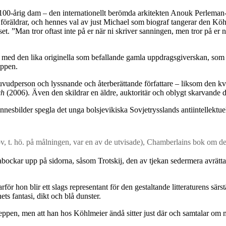
n 100-årig dam – den internationellt berömda arkitekten Anouk Perlema
öräldrar, och hennes val av just Michael som biograf tangerar den Köhlm
uset. ”Man tror oftast inte på er när ni skriver sanningen, men tror på e
med den lika originella som befallande gamla uppdragsgiverskan, som be
eppen.
udperson och lyssnande och återberättande författare – liksom den kvin
ch
(2006). Även den skildrar en äldre, auktoritär och oblygt skarvande
nesbilder spegla det unga bolsjevikiska Sovjetrysslands antiintellektuel
, t. hö. på målningen, var en av de utvisade), Chamberlains bok om den
bockar upp på sidorna, såsom Trotskij, den av tjekan sedermera avrätt
 hon blir ett slags representant för den gestaltande litteraturens särstäl
ts fantasi, dikt och blå dunster.
skeppen, men att han hos Köhlmeier ändå sitter just där och samtalar om