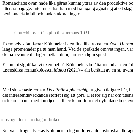
Romancitatet ovan hade lika gärna kunnat yttras av den produktive och m
litterära bagage. Inte minst har han med framgång ägnat sig åt ett slags
berättandets infall och tankeanknytningar.
Churchill och Chaplin tillsammans 1931
Exempelvis fantiserar Köhlmeier i den fina lilla romanen
Zwei Herren
långa promenader på tu man hand. Vad de språkade om vet ingen, varför
skapa levande dialoger mellan dem, i ömsesidig respekt.
Ett annat signifikativt exempel på Köhlmeiers berättarmetod är den fab
tusensidiga romankolossen
Matou
(2021) – allt berättat av en spjuve
Med sin senaste roman
Das Philosophenschiff
, utgiven tidigare i år,
det intressendeväckande stoffet i sig att göra. Det rör sig här om tite
och konstnärer med familjer – till Tyskland från det nybildade bolsjev
 omslaget för ett utdrag ur boken
Sin vana trogen lyckas Köhlmeier elegant förena de historiska tilldrag