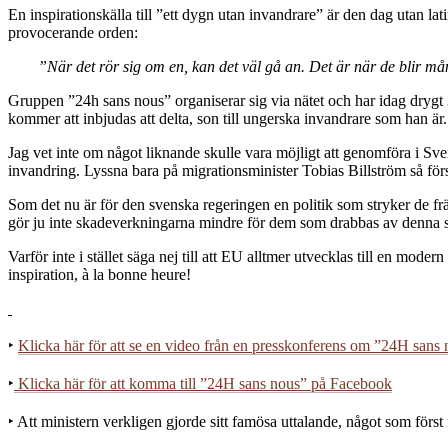
En inspirationskälla till ”ett dygn utan invandrare” är den dag utan
provocerande orden:
”När det rör sig om en, kan det väl gå an. Det är när de blir m
Gruppen ”24h sans nous” organiserar sig via nätet och har idag dry
kommer att inbjudas att delta, son till ungerska invandrare som han är.
Jag vet inte om något liknande skulle vara möjligt att genomföra i Sv
invandring. Lyssna bara på migrationsminister Tobias Billström så för
Som det nu är för den svenska regeringen en politik som stryker de frä
gör ju inte skadeverkningarna mindre för dem som drabbas av denna sk
Varför inte i stället säga nej till att EU alltmer utvecklas till en m
inspiration, à la bonne heure!
‣
Klicka här för att se en video från en presskonferens om ”24H sans
‣
Klicka här för att komma till ”24H sans nous” på Facebook
‣ Att ministern verkligen gjorde sitt famösa uttalande, något som för