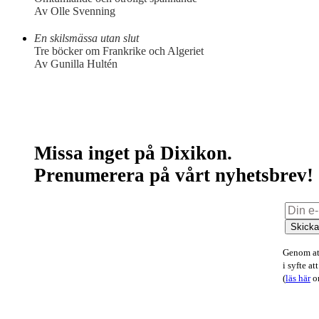
Av Olle Svenning
En skilsmässa utan slut
Tre böcker om Frankrike och Algeriet
Av Gunilla Hultén
Missa inget på Dixikon.
Prenumerera på vårt nyhetsbrev!
Skick
Genom att
i syfte a
(
läs här
om