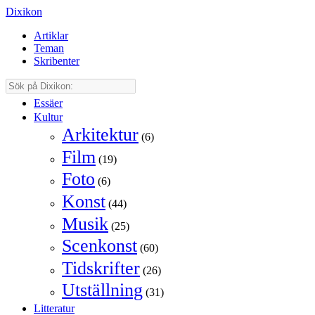
Dixikon
Artiklar
Teman
Skribenter
Essäer
Kultur
Arkitektur
(6)
Film
(19)
Foto
(6)
Konst
(44)
Musik
(25)
Scenkonst
(60)
Tidskrifter
(26)
Utställning
(31)
Litteratur