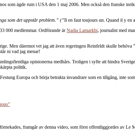
 latinos som ägde rum i USA den 1 maj 2006. Men också den franske inri
ånga som det uppstår problem.” (”
Il en faut toujours un. Quand il y en 
gt 33 000 medlemmar. Ordförande är
Nadia Lamarkbi
, journalist med m
erige. Men däremot vet jag att även regeringen Reinfeldt skulle behöva
står ni vad jag menar!
mlingsfientliga opinionerna medhårs. Troligen i syfte att hindra Sverig
ärpta politik.
odern Festung Europa och börja betrakta invandrare som en tillgång, inte
 nous”
st förnekades, framgår av denna video, som först offentliggjordes av Le 