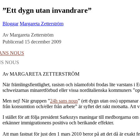
”Ett dygn utan invandrare”
Bloggar
Margareta Zetterström
Av Margareta Zetterström
Publicerad 15 december 2009
NS NOUS
Av MARGARETA ZETTERSTRÖM
När främlingsfientlighet, rasism och islamofobi frodas lite varstans i E
schweizarnas minaretförbud eller vissa norditalienska kommuners ”op
Men nej! När gruppen ”
24h sans nous
” (ett dygn utan oss) uppmanar 
från konsumtion och/eller från arbete” är syftet det rakt motsatta. Att 
I stället för att följa president Sarkozys maningar till medborgarna om
erkänner immigrationens positiva och berikande effekter.
Att man fastnat för just den 1 mars 2010 beror på att det då är exakt fem