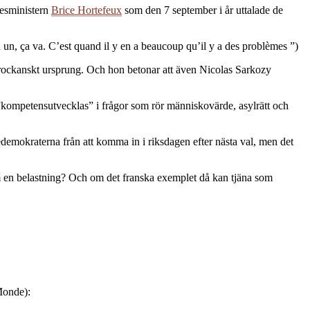
kesministern
Brice Hortefeux
som den 7 september i år uttalade de
a un, ça va. C’est quand il y en a beaucoup qu’il y a des problèmes ”)
arockanskt ursprung. Och hon betonar att även Nicolas Sarkozy
 ”kompetensutvecklas” i frågor som rör människovärde, asylrätt och
edemokraterna från att komma in i riksdagen efter nästa val, men det
 som en belastning? Och om det franska exemplet då kan tjäna som
Monde):