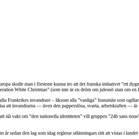
uropa skulle man i förstone kunna tro att det franska initiativet ”ett dyg
eration White Christmas” (som inte är en dröm om julesnö utan om en h
alla Frankrikes invandrare – liksom alla ”vanliga” fransmän som ogillar 
visa att invandrarna — även den papperslösa, svarta, arbetskraften — är en
 att slå vakt om ”den nationella identiteten” vill gruppen ”24h sans nou
 år sedan den lag som idag reglerar utlänningars rätt att vistas i landet t