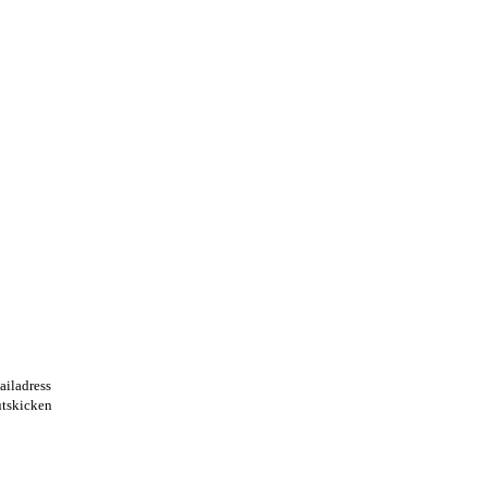
ailadress
utskicken