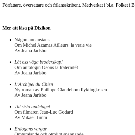
Författare, översättare och frilansskribent. Medverkat i bl.a. Folket i
Mer att läsa på Dixikon
Någon annanstans…
Om Michel Azamas Ailleurs, la vraie vie
Av Jeana Jarlsbo
Låt oss våga broderskap!
Om antologin Osons la fraternité!
Av Jeana Jarlsbo
L’Archipel du Chien
Ny roman av Philippe Claudel om flyktingkrisen
Av Jeana Jarlsbo
Till sista andetaget
Om filmaren Jean-Luc Godard
Av Mikael Timm
Erdogans vargar
Omtumlande och otroligt spännande