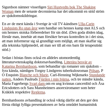
Sigurdson nämner visserligen
Siri Hustvedts bok The Shaking
Woman
men de senaste decennierna har det utkommit en strid ström
av sjukdomsskildringar.
En av de mest kända i Sverige är väl TV-kändisen
Ulla-Carin
Lindquists Ro utan åror
som handlar om hennes kamp mot ALS och
om hennes stoiska förberedelser för sin död. (Den goda döden idag,
förstår man, innebär att man försöker bevara kontrollen in i det sista,
att man informerar sig så grundligt som möjligt, att man skaffar sig
alla tekniska hjälpmedel, att man ser till att ens barn får terapeutiskt
stöd.)
Sedan i höstas finns också en alldeles utomordentlig
litteraturvetenskaplig doktorsavhandling,
Litterära besvär av
Katarina Bernhardsson
, som behandlar sju romaner om sjukdom –
fyra kända, nämligen Torgny Lindgrens tuberkulosroman
Pölsan
, P
O Enquists
Blanche och Marie
, Carl-Henning Wijkmarks
Stundande
natten
, Anders Paulruds
Fjärilen i min hjärna
, och tre mindre kända,
Maria Fagerbergs
Svart dam
om en ung kvinnas cancerdöd och Åsa
Ericsdotters och Sara Mannheimers anorexiromaner som heter
Kräklek respektive
Reglerna
.
Bernhardssons avhandling är också viktig därför att den ger den
första riktigt fylliga presentationen av hela området humanistisk