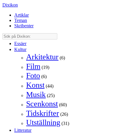
Dixikon
Artiklar
Teman
Skribenter
Essäer
Kultur
Arkitektur
(6)
Film
(19)
Foto
(6)
Konst
(44)
Musik
(25)
Scenkonst
(60)
Tidskrifter
(26)
Utställning
(31)
Litteratur