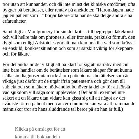
tror utan att kunnandet, och då inte minst det kliniska omdömet, ofta
bygger på berättelser, eller rentav på anekdoter. ”Häromdagen hade
jag en patient som –” börjar läkare ofta när de ska delge andra sina
erfarenheter.
Samtidigt är Montgomery för sin del kritisk till begreppet läkekonst
och vill hellre tala om phronesis, eller fronesis, praktiskt förnuft, den
dygd som enligt Aristoteles gör att man kan urskilja vad som krävs i
en enskild, konkret situation och som är särskilt viktig för skeppare
och för läkare.
För det andra är det viktigt att ha klart för sig att narrativ medicin
inte bara handlar om de berättelser som läkare skapar för att kunna
ställa sin diagnoser utan också om patienternas berättelser som är
viktiga just därför att de utgår ifrån patienterna och gör dem till
subjekt och som läkare nödvändigt behöver ta del av för att förstå
vad sjukdom vill säga som upplevelse. (Det är till exempel inte
säkert att en läkare utan vidare kan gissa sig till att något av det
svåraste för en patient med cancer i munnen kan vara att främmande
människor tror att hans sluddrande tal beror på att han är full.)
Klicka på omslaget för att
komma till bokhandeln