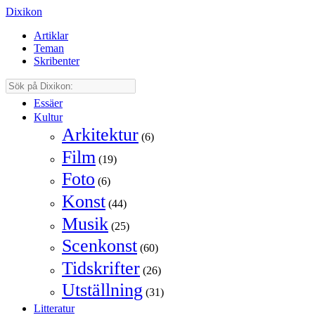
Dixikon
Artiklar
Teman
Skribenter
Essäer
Kultur
Arkitektur
(6)
Film
(19)
Foto
(6)
Konst
(44)
Musik
(25)
Scenkonst
(60)
Tidskrifter
(26)
Utställning
(31)
Litteratur