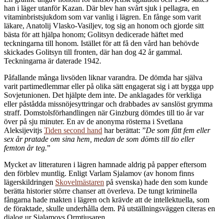
han i läger utanför Kazan. Där blev han svårt sjuk i pellagra, en
vitaminbristsjukdom som var vanlig i lägren. En fånge som varit
läkare, Anatolij Vlasko-Vasiljev, tog sig an honom och gjorde sitt
bästa för att hjälpa honom; Golitsyn dedicerade häftet med
teckningarna till honom. Istället för att få den vård han behövde
skickades Golitsyn till fronten, där han dog 42 år gammal.
Teckningarna är daterade 1942.
Påfallande många livsöden liknar varandra. De dömda har själva
varit partimedlemmar eller på olika sätt engagerat sig i att bygga upp
Sovjetunionen. Det hjälpte dem inte. De anklagades för verkliga
eller påstådda missnöjesyttringar och drabbades av sanslöst grymma
straff. Domstolsförhandlingen när Ginzburg dömdes till tio år var
över på sju minuter. En av de anonyma rösterna i Svetlana
Aleksijevitjs
Tiden second hand
har berättat: ”
De som fått fem eller
sex år pratade om sina hem, medan de som dömts till tio eller
femton år teg.
”
Mycket av litteraturen i lägren hamnade aldrig på papper eftersom
den förblev muntlig. Enligt Varlam Sjalamov (av honom finns
lägerskildringen
Skovelmästaren
på svenska) hade den som kunde
berätta historier större chanser att överleva. De tungt kriminella
fångarna hade makten i lägren och krävde att de intellektuella, som
de föraktade, skulle underhålla dem. På utställningsväggen citeras en
dialog ur Sjalamovs Ormtjusaren.