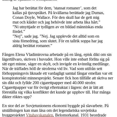
Jag har berättat för dem, ’stansat romaner’, som det
kallas på tjuvspråket. På kvällarna berättade jag Dumas,
Conan Doyle, Wallace. För den skull har de gett mig
mat och kläder och jag behövde inte arbeta lika hårt.”
”Ni utnyttjade er tydligen av en bildad människas enda
fördel.”
”Nej”, sade jag. ”Nej. Jag upplevde det alltid som en
sista förnedring, som slutet. För en tallrik soppa har jag
aldrig berättat romaner.”
F
ången Elena Vladimirovna arbetade på en lång, episk dikt om sin
lägertillvaro, skriven i huvudet. Hon ville inte enbart förlita sig på
sitt eget minne, säger en skylt, och invigde en kvinnlig medfånge.
När de träffades höll de stroferna vid liv. Vad som utifrån sett
förhoppningsvis liknade ett vardagligt samtal fångar emellan var ett
konspiratoriskt minnesprojekt. Senare fick hon tillfälle att skriva ner
sin dikt och fyllde 200 cigarettpapper med 40.000 strofer.
Cigarettpapper var för övrigt eftertraktat i lägren: det är lätt att
föreställa sig vilka konflikter det kunde ge upphov till. Hur många
dikter röktes upp?
En stor del av Sovjetunionens ekonomi byggde på slavarbete. På
utställningen kan man läsa om det legendariska sovjetiska
byggprojektet
Vitahavskanalen
, Belomorkanal. 1931 beordrade