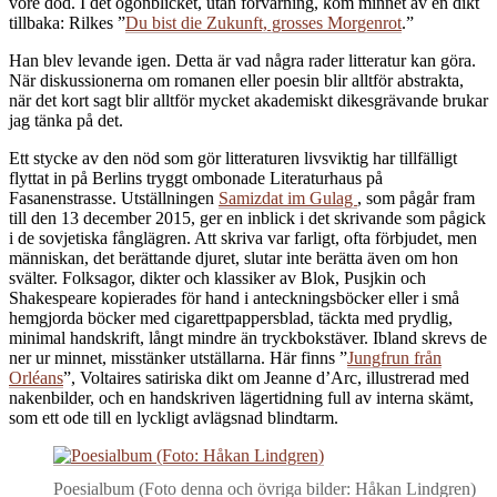
vore död. I det ögonblicket, utan förvarning, kom minnet av en dikt
tillbaka: Rilkes ”
Du bist die Zukunft, grosses Morgenrot
.”
Han blev levande igen. Detta är vad några rader litteratur kan göra.
När diskussionerna om romanen eller poesin blir alltför abstrakta,
när det kort sagt blir alltför mycket akademiskt dikesgrävande brukar
jag tänka på det.
Ett stycke av den nöd som gör litteraturen livsviktig har tillfälligt
flyttat in på Berlins tryggt ombonade Literaturhaus på
Fasanenstrasse. Utställningen
Samizdat im Gulag
, som pågår fram
till den 13 december 2015, ger en inblick i det skrivande som pågick
i de sovjetiska fånglägren. Att skriva var farligt, ofta förbjudet, men
människan, det berättande djuret, slutar inte berätta även om hon
svälter. Folksagor, dikter och klassiker av Blok, Pusjkin och
Shakespeare kopierades för hand i anteckningsböcker eller i små
hemgjorda böcker med cigarettpappersblad, täckta med prydlig,
minimal handskrift, långt mindre än tryckbokstäver. Ibland skrevs de
ner ur minnet, misstänker utställarna. Här finns ”
Jungfrun från
Orléans
”, Voltaires satiriska dikt om Jeanne d’Arc, illustrerad med
nakenbilder, och en handskriven lägertidning full av interna skämt,
som ett ode till en lyckligt avlägsnad blindtarm.
Poesialbum (Foto denna och övriga bilder: Håkan Lindgren)