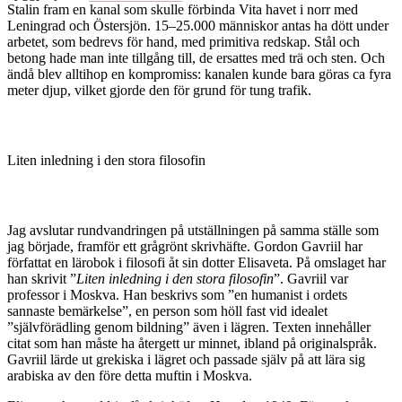
Stalin fram en kanal som skulle förbinda Vita havet i norr med
Leningrad och Östersjön. 15–25.000 människor antas ha dött under
arbetet, som bedrevs för hand, med primitiva redskap. Stål och
betong hade man inte tillgång till, de ersattes med trä och sten. Och
ändå blev alltihop en kompromiss: kanalen kunde bara göras ca fyra
meter djup, vilket gjorde den för grund för tung trafik.
Liten inledning i den stora filosofin
J
ag avslutar rundvandringen på utställningen på samma ställe som
jag började, framför ett grågrönt skrivhäfte. Gordon Gavriil har
författat en lärobok i filosofi åt sin dotter Elisaveta. På omslaget har
han skrivit ”
Liten inledning i den stora filosofin
”. Gavriil var
professor i Moskva. Han beskrivs som ”en humanist i ordets
sannaste bemärkelse”, en person som höll fast vid idealet
”självförädling genom bildning” även i lägren. Texten innehåller
citat som han måste ha återgett ur minnet, ibland på originalspråk.
Gavriil lärde ut grekiska i lägret och passade själv på att lära sig
arabiska av den före detta muftin i Moskva.