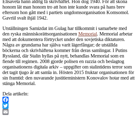
Elisaveta hann aldrig få skrivhäftet. Hon dog 1940. För att skona
honom lät man honom tro att hon inte kunde svara på hans brev
eftersom hon gått med i partiets ungdomsorganisation Komsomol.
Gavriil svalt ihjäl 1942.
Utställningen Samizdat im Gulag har tillkommit i samarbete med
den ryska människorättsorganisationen
Memorial
. Memorial arbetar
med att dokumentera förtrycket under den sovjetiska diktaturen.
Några av grundarna har själva varit lägerfångar; de utställda
böckerna och skrivhäftena kommer från deras samlingar. I Putins
Ryssland, där Stalin hyllas på nytt, behandlas Memorial som en
fiende till regimen. 2008 gjorde polisen en razzia och beslagtog
organisationens digitala arkiv – uppgifter om stalintidens terror som
det tagit tjugo år att samla in. Hösten 2015 fruktar organisationen för
sin framtid: den nuvarande justitieministern Konovalov hotar med att
stänga Memorial.
Dela artikeln:
Facebook
Twitter
Email