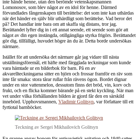
inte hände henne, utan den berömde vetenskapsmannen
Lomonosov, som blev något av en idol för henne. Därmed
förvandlades fångenskapen till berättelse: det som inte kan uthärdas
när det händer en själv blir uthärdligt som berättelse. Vad beror det
på? Det handlar inte bara om att skaffa sig distans, tror jag.
Berättandet lyfter dig in i ett annat seende, ett seende som gör att
något av din egen instängda, otillgängliga styrka frigörs. Berättandet
gör dig, tillfälligt, huvudet högre än du är. Detta borde undersökas
närmare.
Istället för att undersöka det närmare går jag vidare till nästa
utställningsföremål, ett häfte med färgglada teckningar som kunde
vara hämtade ur en bilderbok för barn. På en av
akvarellteckningarna sitter en björn och frossar framför en räv som
inte får smaka: stora tårar rullar från rävens ögon. Bordet dignar
under en stor vattenmelon, dessutom finns det bröd, vin, korv och
frukt, och en flicka kommer bärande på en stekt kyckling. När man
vet under vilka förhållanden bilden är gjord får den en särskild
innebörd. Upphovsmannen,
Vladimir Golitsyn
, var författare till ett
fyrtiotal barnböcker.
Teckning av Sergei Mikhailovich Golitsyn
E
n granne angav honom för antisovjetisk agitation och 1940 sattes