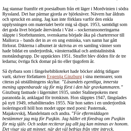
J
ag stannar framför ett poesialbum från ett läger i Mordvinien i södra
Ryssland. Det har pärmar gjorda av björknäver. Nävern har åldrats
och spruckit en aning. Jag kan inte förklara varför den enkla
upplysningen om materialet berör mig så djupt. 1953, samtidigt som
det goda livet började återvända i Väst – sockerransoneringarna
släppte i Storbritannien, svenskarna började åka på charterresor till
Mallorca – bands det in av en ung estniska, vars namn har gått
förlorat. Dikterna i albumet är skrivna av en samling vänner som
hade bildat en underjordisk, vänsterradikal och antistalinistisk
motståndsgrupp. De upptäcktes 1951. Straffet blev döden för de tre
ledarna; övriga fick domar på tio eller tjugofem år.
Så dyrbara som i fängelsebiblioteket hade böcker aldrig tidigare
varit, skriver författaren
Evgenija Ginzburg
i sina memoarer, som
citeras på utställningens skyltar.
”Läsandets egentliga, innersta
mening uppenbarade sig för mig först i den här gravkammaren.”
Ginzburg fastnade i lägernätet 1935, under Stalinepokens mest
paranoida år, anklagad för trotskism. Hon släpptes 1947, fängslades
på nytt 1949, rehabiliterades 1955. När hon sattes i en underjordisk
isoleringscell höll hon modet uppe med poesi: Pasternak,
Majakovskij, Mandelstam och andra. ”
För eftermiddagen
bestämmer jag mig för Pusjkin. Jag håller ett föredrag om Pusjkin
för mig själv. Och sedan reciterar jag allt jag kan minnas av honom.
Det visar sig att minnet, när det väl befrias från yttre intryck,