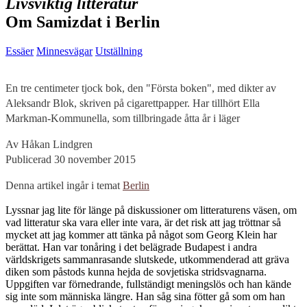
Livsviktig litteratur
Om Samizdat i Berlin
Essäer
Minnesvägar
Utställning
En tre centimeter tjock bok, den "Första boken", med dikter av
Aleksandr Blok, skriven på cigarettpapper. Har tillhört Ella
Markman-Kommunella, som tillbringade åtta år i läger
Av Håkan Lindgren
Publicerad 30 november 2015
Denna artikel ingår i temat
Berlin
L
yssnar jag lite för länge på diskussioner om litteraturens väsen, om
vad litteratur ska vara eller inte vara, är det risk att jag tröttnar så
mycket att jag kommer att tänka på något som Georg Klein har
berättat. Han var tonåring i det belägrade Budapest i andra
världskrigets sammanrasande slutskede, utkommenderad att gräva
diken som påstods kunna hejda de sovjetiska stridsvagnarna.
Uppgiften var förnedrande, fullständigt meningslös och han kände
sig inte som människa längre. Han såg sina fötter gå som om han