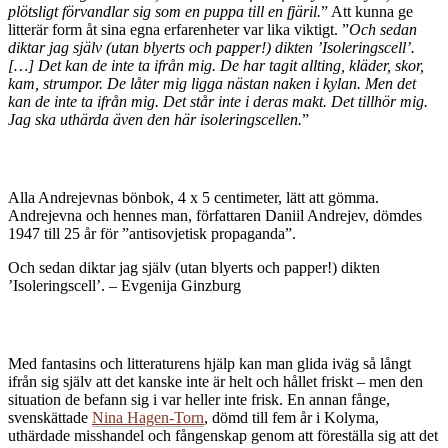
plötsligt förvandlar sig som en puppa till en fjäril.
” Att kunna ge
litterär form åt sina egna erfarenheter var lika viktigt. ”
Och sedan
diktar jag själv (utan blyerts och papper!) dikten ’Isoleringscell’.
[…] Det kan de inte ta ifrån mig. De har tagit allting, kläder, skor,
kam, strumpor. De låter mig ligga nästan naken i kylan. Men det
kan de inte ta ifrån mig. Det står inte i deras makt. Det tillhör mig.
Jag ska uthärda även den här isoleringscellen.
”
Alla Andrejevnas bönbok, 4 x 5 centimeter, lätt att gömma.
Andrejevna och hennes man, författaren Daniil Andrejev, dömdes
1947 till 25 år för ”antisovjetisk propaganda”.
Och sedan diktar jag själv (utan blyerts och papper!) dikten
’Isoleringscell’. – Evgenija Ginzburg
M
ed fantasins och litteraturens hjälp kan man glida iväg så långt
ifrån sig själv att det kanske inte är helt och hållet friskt – men den
situation de befann sig i var heller inte frisk. En annan fånge,
svenskättade
Nina Hagen-Torn
, dömd till fem år i Kolyma,
uthärdade misshandel och fångenskap genom att föreställa sig att det