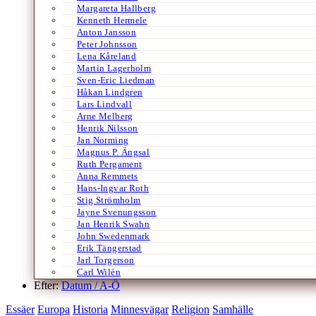
Margareta Hallberg
Kenneth Hermele
Anton Jansson
Peter Johnsson
Lena Kåreland
Martin Lagerholm
Sven-Eric Liedman
Håkan Lindgren
Lars Lindvall
Arne Melberg
Henrik Nilsson
Jan Norming
Magnus P. Ängsal
Ruth Pergament
Anna Remmets
Hans-Ingvar Roth
Stig Strömholm
Jayne Svenungsson
Jan Henrik Swahn
John Swedenmark
Erik Tängerstad
Jarl Torgerson
Carl Wilén
Efter:
Datum /
A-Ö
Essäer
Europa
Historia
Minnesvägar
Religion
Samhälle