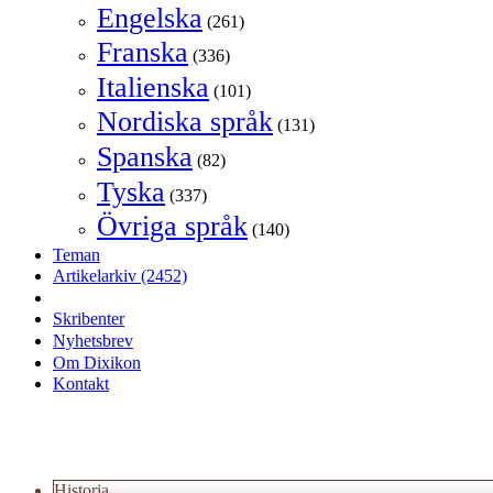
Engelska
(261)
Franska
(336)
Italienska
(101)
Nordiska språk
(131)
Spanska
(82)
Tyska
(337)
Övriga språk
(140)
Teman
Artikelarkiv
(2452)
Skribenter
Nyhetsbrev
Om Dixikon
Kontakt
Historia