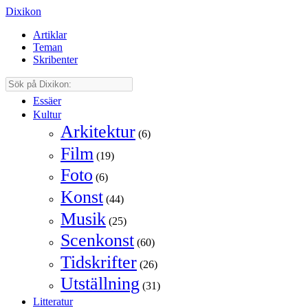
Dixikon
Artiklar
Teman
Skribenter
Essäer
Kultur
Arkitektur
(6)
Film
(19)
Foto
(6)
Konst
(44)
Musik
(25)
Scenkonst
(60)
Tidskrifter
(26)
Utställning
(31)
Litteratur