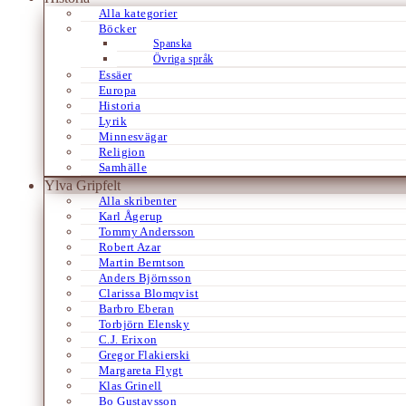
Alla kategorier
Böcker
Spanska
Övriga språk
Essäer
Europa
Historia
Lyrik
Minnesvägar
Religion
Samhälle
Ylva Gripfelt
Alla skribenter
Karl Ågerup
Tommy Andersson
Robert Azar
Martin Berntson
Anders Björnsson
Clarissa Blomqvist
Barbro Eberan
Torbjörn Elensky
C.J. Erixon
Gregor Flakierski
Margareta Flygt
Klas Grinell
Bo Gustavsson