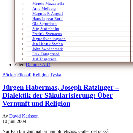
Merete Mazzarella
Arne Melberg
Magnus P. Ängsal
Hans-Ingvar Roth
Ola Sigurdson
Stig Strömholm
Fredrik Svenaeus
Jayne Svenungsson
Jan Henrik Swahn
John Swedenmark
Erik Tängerstad
Jarl Torgerson
Efter:
Datum /
A-Ö
Böcker
Filosofi
Religion
Tyska
Jürgen Habermas, Joseph Ratzinger –
Dialektik der Säkularisierung: Über
Vernunft und Religion
Av
David Karlsson
10 juni 2009
När Fan blir gammal lär han bli religiös. Gäller det också