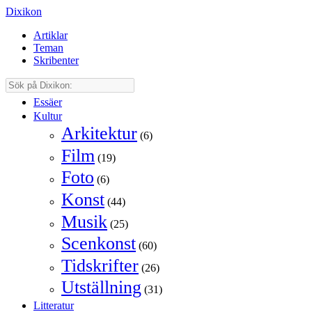
Dixikon
Artiklar
Teman
Skribenter
Essäer
Kultur
Arkitektur
(6)
Film
(19)
Foto
(6)
Konst
(44)
Musik
(25)
Scenkonst
(60)
Tidskrifter
(26)
Utställning
(31)
Litteratur