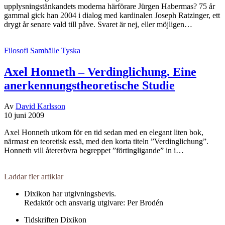
upplysningstänkandets moderna härförare Jürgen Habermas? 75 år
gammal gick han 2004 i dialog med kardinalen Joseph Ratzinger, ett
drygt år senare vald till påve. Svaret är nej, eller möjligen…
Filosofi
Samhälle
Tyska
Axel Honneth – Verdinglichung. Eine
anerkennungstheoretische Studie
Av
David Karlsson
10 juni 2009
Axel Honneth utkom för en tid sedan med en elegant liten bok,
närmast en teoretisk essä, med den korta titeln ”Verdinglichung”.
Honneth vill återerövra begreppet ”förtingligande” in i…
Laddar fler artiklar
Dixikon har utgivningsbevis.
Redaktör och ansvarig utgivare: Per Brodén
Tidskriften Dixikon