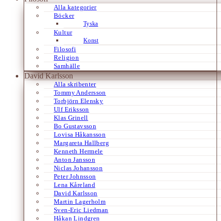
Alla kategorier
Böcker
Tyska
Kultur
Konst
Filosofi
Religion
Samhälle
David Karlsson
Alla skribenter
Tommy Andersson
Torbjörn Elensky
Ulf Eriksson
Klas Grinell
Bo Gustavsson
Lovisa Håkansson
Margareta Hallberg
Kenneth Hermele
Anton Jansson
Niclas Johansson
Peter Johnsson
Lena Kåreland
David Karlsson
Martin Lagerholm
Sven-Eric Liedman
Håkan Lindgren