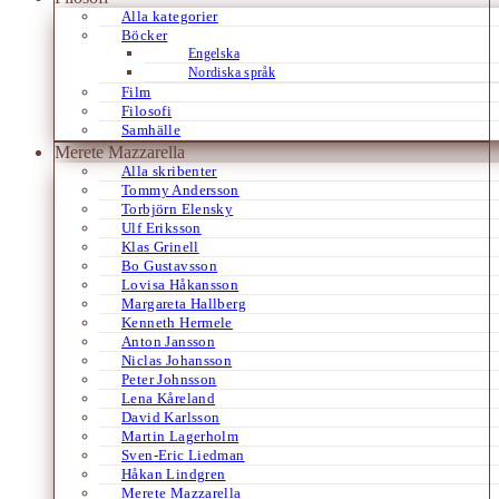
Alla kategorier
Böcker
Engelska
Nordiska språk
Film
Filosofi
Samhälle
Merete Mazzarella
Alla skribenter
Tommy Andersson
Torbjörn Elensky
Ulf Eriksson
Klas Grinell
Bo Gustavsson
Lovisa Håkansson
Margareta Hallberg
Kenneth Hermele
Anton Jansson
Niclas Johansson
Peter Johnsson
Lena Kåreland
David Karlsson
Martin Lagerholm
Sven-Eric Liedman
Håkan Lindgren
Merete Mazzarella