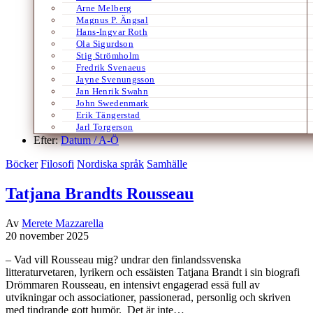
Arne Melberg
Magnus P. Ängsal
Hans-Ingvar Roth
Ola Sigurdson
Stig Strömholm
Fredrik Svenaeus
Jayne Svenungsson
Jan Henrik Swahn
John Swedenmark
Erik Tängerstad
Jarl Torgerson
Efter:
Datum /
A-Ö
Böcker
Filosofi
Nordiska språk
Samhälle
Tatjana Brandts Rousseau
Av
Merete Mazzarella
20 november 2025
– Vad vill Rousseau mig? undrar den finlandssvenska
litteraturvetaren, lyrikern och essäisten Tatjana Brandt i sin biografi
Drömmaren Rousseau, en intensivt engagerad essä full av
utvikningar och associationer, passionerad, personlig och skriven
med tindrande gott humör. Det är inte…