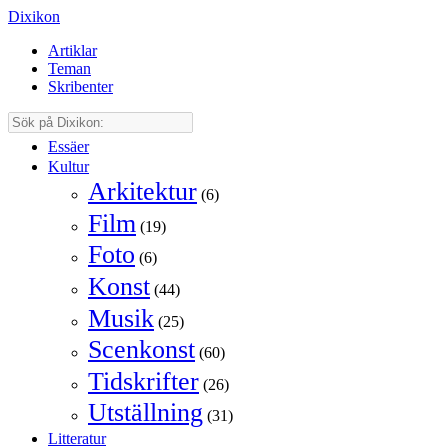
Dixikon
Artiklar
Teman
Skribenter
Essäer
Kultur
Arkitektur
(6)
Film
(19)
Foto
(6)
Konst
(44)
Musik
(25)
Scenkonst
(60)
Tidskrifter
(26)
Utställning
(31)
Litteratur