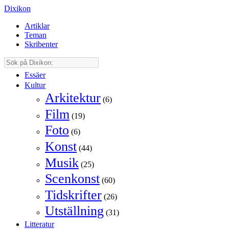
Dixikon
Artiklar
Teman
Skribenter
Essäer
Kultur
Arkitektur
(6)
Film
(19)
Foto
(6)
Konst
(44)
Musik
(25)
Scenkonst
(60)
Tidskrifter
(26)
Utställning
(31)
Litteratur