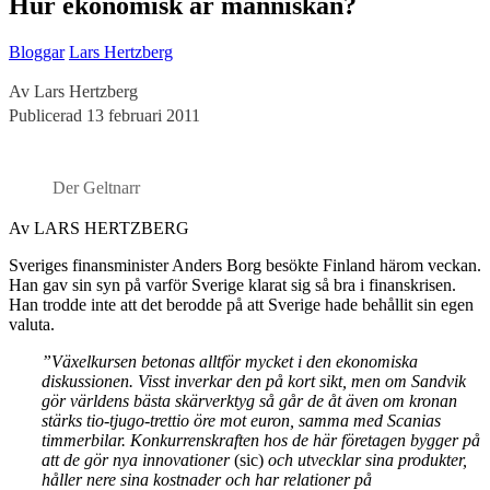
Hur ekonomisk är människan?
Bloggar
Lars Hertzberg
Av Lars Hertzberg
Publicerad 13 februari 2011
Der Geltnarr
Av LARS HERTZBERG
Sveriges finansminister Anders Borg besökte Finland härom veckan.
Han gav sin syn på varför Sverige klarat sig så bra i finanskrisen.
Han trodde inte att det berodde på att Sverige hade behållit sin egen
valuta.
”Växelkursen betonas alltför mycket i den ekonomiska
diskussionen. Visst inverkar den på kort sikt, men om Sandvik
gör världens bästa skärverktyg så går de åt även om kronan
stärks tio-tjugo-trettio öre mot euron, samma med Scanias
timmerbilar. Konkurrenskraften hos de här företagen bygger på
att de gör nya innovationer
(sic)
och utvecklar sina produkter,
håller nere sina kostnader och har relationer på