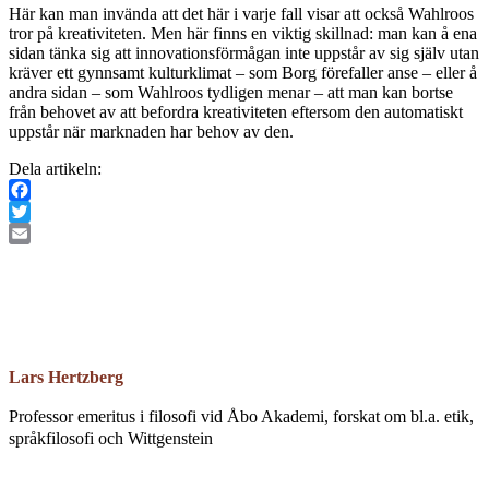
Här kan man invända att det här i varje fall visar att också Wahlroos
tror på kreativiteten. Men här finns en viktig skillnad: man kan å ena
sidan tänka sig att innovationsförmågan inte uppstår av sig själv utan
kräver ett gynnsamt kulturklimat – som Borg förefaller anse – eller å
andra sidan – som Wahlroos tydligen menar – att man kan bortse
från behovet av att befordra kreativiteten eftersom den automatiskt
uppstår när marknaden har behov av den.
Dela artikeln:
Facebook
Twitter
Email
Lars Hertzberg
Professor emeritus i filosofi vid Åbo Akademi, forskat om bl.a. etik,
språkfilosofi och Wittgenstein