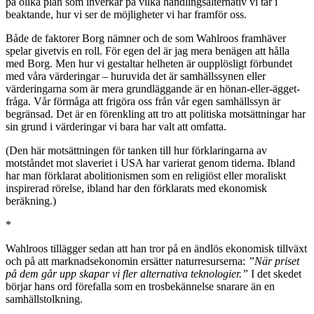
på olika plan som inverkar på vilka handlingsalternativ vi tar i
beaktande, hur vi ser de möjligheter vi har framför oss.
Både de faktorer Borg nämner och de som Wahlroos framhäver
spelar givetvis en roll. För egen del är jag mera benägen att hålla
med Borg. Men hur vi gestaltar helheten är oupplösligt förbundet
med våra värderingar – huruvida det är samhällssynen eller
värderingarna som är mera grundläggande är en hönan-eller-ägget-
fråga. Vår förmåga att frigöra oss från vår egen samhällssyn är
begränsad. Det är en förenkling att tro att politiska motsättningar har
sin grund i värderingar vi bara har valt att omfatta.
(Den här motsättningen för tanken till hur förklaringarna av
motståndet mot slaveriet i USA har varierat genom tiderna. Ibland
har man förklarat abolitionismen som en religiöst eller moraliskt
inspirerad rörelse, ibland har den förklarats med ekonomisk
beräkning.)
*
Wahlroos tillägger sedan att han tror på en ändlös ekonomisk tillväxt
och på att marknadsekonomin ersätter naturresurserna:
”När priset
på dem går upp skapar vi fler alternativa teknologier.”
I det skedet
börjar hans ord förefalla som en trosbekännelse snarare än en
samhällstolkning.