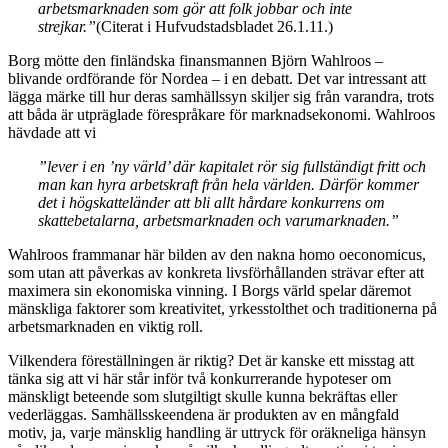
arbetsmarknaden som gör att folk jobbar och inte
strejkar.”
(Citerat i Hufvudstadsbladet 26.1.11.)
Borg mötte den finländska finansmannen Björn Wahlroos –
blivande ordförande för Nordea – i en debatt. Det var intressant att
lägga märke till hur deras samhällssyn skiljer sig från varandra, trots
att båda är utpräglade förespråkare för marknadsekonomi. Wahlroos
hävdade att vi
”lever i en ’ny värld’ där kapitalet rör sig fullständigt fritt och
man kan hyra arbetskraft från hela världen. Därför kommer
det i högskatteländer att bli allt hårdare konkurrens om
skattebetalarna, arbetsmarknaden och varumarknaden.”
Wahlroos frammanar här bilden av den nakna homo oeconomicus,
som utan att påverkas av konkreta livsförhållanden strävar efter att
maximera sin ekonomiska vinning. I Borgs värld spelar däremot
mänskliga faktorer som kreativitet, yrkesstolthet och traditionerna på
arbetsmarknaden en viktig roll.
Vilkendera föreställningen är riktig? Det är kanske ett misstag att
tänka sig att vi här står inför två konkurrerande hypoteser om
mänskligt beteende som slutgiltigt skulle kunna bekräftas eller
vederläggas. Samhällsskeendena är produkten av en mångfald
motiv, ja, varje mänsklig handling är uttryck för oräkneliga hänsyn