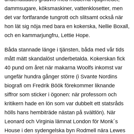
dammsugare, köksmaskiner, vattenklosetter, men
det var fortfarande tungrott och slitsamt också när
hon lät sig nöja med bara en kokerska, Nellie Boxall,
och en kammarjungfru, Lettie Hope.
Båda stannade länge i tjänsten, båda med vår tids
mått mätt skandalöst underbetalda. Kokerskan fick
40 pund om året när makarna Woolfs inkomst var
ungefär hundra gånger större (i Svante Nordins
biografi om Fredrik Böök förekommer liknande
siffror som sticker i ögonen: när professorn och
kritikern hade en lön som var dubbelt ett statsråds
hölls hans hembiträde nästan på svältlön). När
Leonard och Virginia lämnat London för Monk´s
House i den sydengelska byn Rodmell nära Lewes