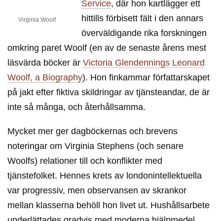
Service
, där hon kartlägger ett
hittills förbisett fält i den annars
Virginia Woolf
överväldigande rika forskningen
omkring paret Woolf (en av de senaste årens mest
läsvärda böcker är
Victoria Glendennings Leonard
Woolf, a Biography
). Hon finkammar författarskapet
på jakt efter fiktiva skildringar av tjänsteandar, de är
inte så många, och återhållsamma.
Mycket mer ger dagböckernas och brevens
noteringar om Virginia Stephens (och senare
Woolfs) relationer till och konflikter med
tjänstefolket. Hennes krets av londonintellektuella
var progressiv, men observansen av skrankor
mellan klasserna behöll hon livet ut. Hushållsarbete
underlättades gradvis med moderna hjälpmedel,