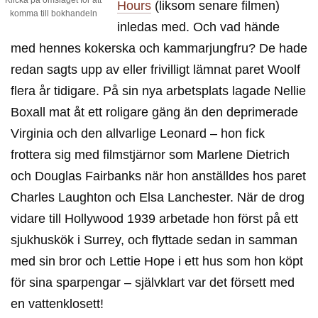
Klicka på omslaget för att
Hours
(liksom senare filmen)
komma till bokhandeln
inledas med. Och vad hände
med hennes kokerska och kammarjungfru? De hade
redan sagts upp av eller frivilligt lämnat paret Woolf
flera år tidigare. På sin nya arbetsplats lagade Nellie
Boxall mat åt ett roligare gäng än den deprimerade
Virginia och den allvarlige Leonard – hon fick
frottera sig med filmstjärnor som Marlene Dietrich
och Douglas Fairbanks när hon anställdes hos paret
Charles Laughton och Elsa Lanchester. När de drog
vidare till Hollywood 1939 arbetade hon först på ett
sjukhuskök i Surrey, och flyttade sedan in samman
med sin bror och Lettie Hope i ett hus som hon köpt
för sina sparpengar – självklart var det försett med
en vattenklosett!