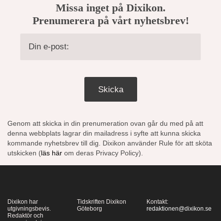
Missa inget på Dixikon.
Prenumerera på vårt nyhetsbrev!
Skicka
Genom att skicka in din prenumeration ovan går du med på att
denna webbplats lagrar din mailadress i syfte att kunna skicka
kommande nyhetsbrev till dig. Dixikon använder Rule för att sköta
utskicken (
läs här
om deras Privacy Policy).
Dixikon har
Tidskriften Dixikon
Kontakt:
utgivningsbevis.
Göteborg
redaktionen@dixikon.se
Redaktör och