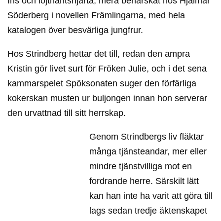
Iris och löjtnantshjärta, mera behärskat hos Hjalmar
Söderberg i novellen Främlingarna, med hela
katalogen över besvärliga jungfrur.
Hos Strindberg hettar det till, redan den ampra
Kristin gör livet surt för Fröken Julie, och i det sena
kammarspelet Spöksonaten suger den förfärliga
kokerskan musten ur buljongen innan hon serverar
den urvattnad till sitt herrskap.
Genom Strindbergs liv fläktar
många tjänsteandar, mer eller
mindre tjänstvilliga mot en
fordrande herre. Särskilt lätt
kan han inte ha varit att göra till
lags sedan tredje äktenskapet