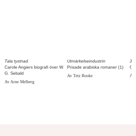
Tala tystnad.
Utmärkelseindustrin
J.D
Carole Angiers biografi över W.
Prisade arabiska romaner (1)
Gr
G. Sebald
Av Tetz Rooke
Av 
Av Arne Melberg