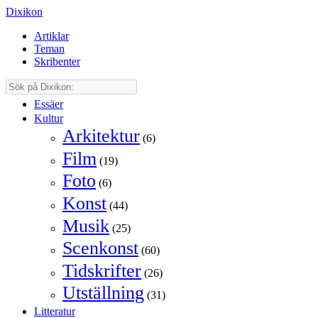
Dixikon
Artiklar
Teman
Skribenter
Essäer
Kultur
Arkitektur
(6)
Film
(19)
Foto
(6)
Konst
(44)
Musik
(25)
Scenkonst
(60)
Tidskrifter
(26)
Utställning
(31)
Litteratur