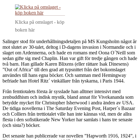
Klicka på omslaget - köp
boken här
Salinger stod för underhållningsdetaljen på MS Kungsholm något år
mot slutet av 30-talet, deltog i D-dagens invasion i Normandie och i
slaget om Ardennerna, och hade en romans med Oona O´Neill som
sedan gifte sig med Chaplin. Han var gift för tredje gången och hade
två barn. Han gillade Karen Blixens (eller rättare Isak Dinesens)
”Out of Africa” till den grad att typsnittet från det bokomslaget
användes till hans egna böcker. Och samman med Hemingway
befriade han Hotel Ritz´ vinkällare från tyskarna, i Paris 1944.
Från femtiotalets första år sysslade han alltmer intensivt med
zenbuddhism och indisk mystik, bland annat för Vivekananda som
betydde mycket för Christopher Isherwood i andra änden av USA.
De tidiga novellerna i The Saturday Evening Post, Harper´s Bazaar
och Colliers från trettiotalet ville han inte kännas vid, men de allra
flesta i den sofistikerade New Yorker har samlats i hans tre senaste
(och sista?) böcker.
Det senaste han publicerade var novellen ”Hapworth 1916, 1924”, i