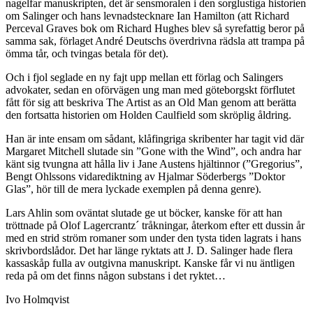
nagelfar manuskripten, det är sensmoralen i den sorglustiga historien
om Salinger och hans levnadstecknare Ian Hamilton (att Richard
Perceval Graves bok om Richard Hughes blev så syrefattig beror på
samma sak, förlaget André Deutschs överdrivna rädsla att trampa på
ömma tår, och tvingas betala för det).
Och i fjol seglade en ny fajt upp mellan ett förlag och Salingers
advokater, sedan en oförvägen ung man med göteborgskt förflutet
fått för sig att beskriva The Artist as an Old Man genom att berätta
den fortsatta historien om Holden Caulfield som skröplig åldring.
Han är inte ensam om sådant, klåfingriga skribenter har tagit vid där
Margaret Mitchell slutade sin ”Gone with the Wind”, och andra har
känt sig tvungna att hålla liv i Jane Austens hjältinnor (”Gregorius”,
Bengt Ohlssons vidarediktning av Hjalmar Söderbergs ”Doktor
Glas”, hör till de mera lyckade exemplen på denna genre).
Lars Ahlin som oväntat slutade ge ut böcker, kanske för att han
tröttnade på Olof Lagercrantz´ tråkningar, återkom efter ett dussin år
med en strid ström romaner som under den tysta tiden lagrats i hans
skrivbordslådor. Det har länge ryktats att J. D. Salinger hade flera
kassaskåp fulla av outgivna manuskript. Kanske får vi nu äntligen
reda på om det finns någon substans i det ryktet…
Ivo Holmqvist