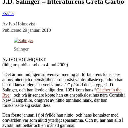
J.D. Salinger – litteraturens Greta Garbo
Essäer
Av Ivo Holmqvist
Publicerad 29 januari 2010
Salinger
Av IVO HOLMQVIST
(tidigare publicerad den 4 juni 2009)
”Det är min möjligen subversiva mening att författarens känsla av
anonymitet och obemärkthet är den näst värdefullaste egendom han
har till låns under sina verksamma år” påstod den skygge J. D.
Salinger, och han levde enligt den. 1951 kom hans ”
Catcher in the
Rye
”, och två år senare köpte han ett anspråkslöst hus nära Cornish i
New Hampshire, omgivet av nittio tunnland mark, där han
förskansade sig sedan dess.
Den förste januari i fjol fyllde han nittio, och hans kontakter med
omvärlden var som alltid ytterligt sparsamma. Och nu har han alltså
avlidit, nittioettår och en månad gammal.