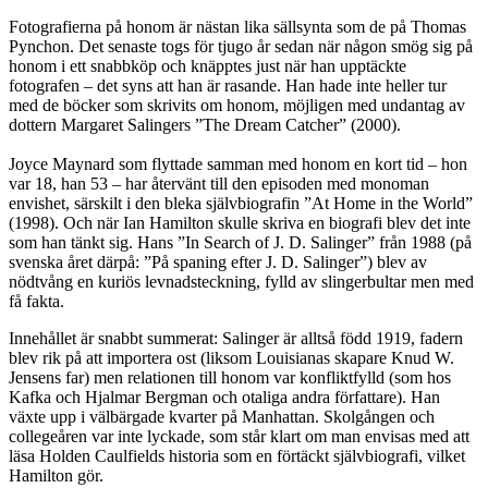
Fotografierna på honom är nästan lika sällsynta som de på Thomas
Pynchon. Det senaste togs för tjugo år sedan när någon smög sig på
honom i ett snabbköp och knäpptes just när han upptäckte
fotografen – det syns att han är rasande. Han hade inte heller tur
med de böcker som skrivits om honom, möjligen med undantag av
dottern Margaret Salingers ”The Dream Catcher” (2000).
Joyce Maynard som flyttade samman med honom en kort tid – hon
var 18, han 53 – har återvänt till den episoden med monoman
envishet, särskilt i den bleka självbiografin ”At Home in the World”
(1998). Och när Ian Hamilton skulle skriva en biografi blev det inte
som han tänkt sig. Hans ”In Search of J. D. Salinger” från 1988 (på
svenska året därpå: ”På spaning efter J. D. Salinger”) blev av
nödtvång en kuriös levnadsteckning, fylld av slingerbultar men med
få fakta.
Innehållet är snabbt summerat: Salinger är alltså född 1919, fadern
blev rik på att importera ost (liksom Louisianas skapare Knud W.
Jensens far) men relationen till honom var konfliktfylld (som hos
Kafka och Hjalmar Bergman och otaliga andra författare). Han
växte upp i välbärgade kvarter på Manhattan. Skolgången och
collegeåren var inte lyckade, som står klart om man envisas med att
läsa Holden Caulfields historia som en förtäckt självbiografi, vilket
Hamilton gör.