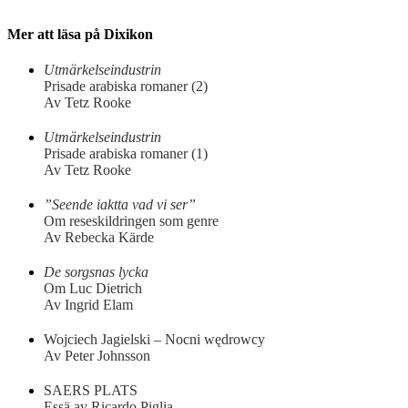
Mer att läsa på Dixikon
Utmärkelseindustrin
Prisade arabiska romaner (2)
Av Tetz Rooke
Utmärkelseindustrin
Prisade arabiska romaner (1)
Av Tetz Rooke
”Seende iaktta vad vi ser”
Om reseskildringen som genre
Av Rebecka Kärde
De sorgsnas lycka
Om Luc Dietrich
Av Ingrid Elam
Wojciech Jagielski – Nocni wędrowcy
Av Peter Johnsson
SAERS PLATS
Essä av Ricardo Piglia