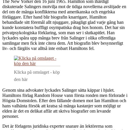
The New Yorker den 16 juni 1965. Hamilton som ihärdigt
diskuterade Salingers motvilja mot de tidiga novellerna avslöjade en
del om de många konflikterna med amerikanska och engelska
förläggare. Efter hand blir biografin knarrigare, Hamilton
behandlade sitt föremål allt njuggare, påtagligt glad varje gång han
kunde konstatera buffligt osympatiska drag hos honom. Det har sin
privatpsykologiska förklaring, som man ser i slutkapitlet. Han
lyckades spåra upp många brev från Salinger i olika offentliga
samlingar men fick inte citera dem. Att biografin blev besynnerligt
liv- och färglös var alltså inte enbart Hamiltons fel.
Klicka på omslaget - köp
den här
Genom sina advokater lyckades Salinger sätta käppar i hjulet.
Hamiltons förlag Random House vann första ronden men förlorade i
Högsta Domstolen. Efter den fällande domen mot Ian Hamilton och
hans valhänta försök att kratsa så många kastanjer som möjligt ur
elden är det en delikat affär att skriva biografier om levande
personer.
Det är förlagens juridiska experter snarare än lektörerna som