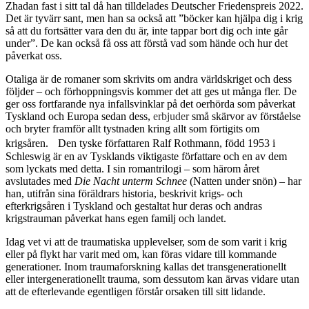
Zhadan fast i sitt tal då han tilldelades Deutscher Friedenspreis 2022.
Det är tyvärr sant, men han sa också att ”böcker kan hjälpa dig i krig
så att du fortsätter vara den du är, inte tappar bort dig och inte går
under”. De kan också få oss att förstå vad som hände och hur det
påverkat oss.
Otaliga är de romaner som skrivits om andra världskriget och dess
följder – och förhoppningsvis kommer det att ges ut många fler. De
ger oss fortfarande nya infallsvinklar på det oerhörda som påverkat
Tyskland och Europa sedan dess,
erbjuder
små skärvor av förståelse
och bryter framför allt tystnaden kring allt som förtigits om
krigsåren. Den tyske författaren Ralf Rothmann, född 1953 i
Schleswig är en av Tysklands viktigaste författare och en av dem
som lyckats med detta. I sin romantrilogi – som härom året
avslutades med
Die Nacht unterm Schnee
(Natten under snön) – har
han, utifrån sina föräldrars historia, beskrivit krigs- och
efterkrigsåren i Tyskland och gestaltat hur deras och andras
krigstrauman påverkat hans egen familj och landet.
Idag vet vi att de traumatiska upplevelser, som de som varit i krig
eller på flykt har varit med om, kan föras vidare till kommande
generationer. Inom traumaforskning kallas det transgenerationellt
eller intergenerationellt trauma, som dessutom kan ärvas vidare utan
att de efterlevande egentligen förstår orsaken till sitt lidande.