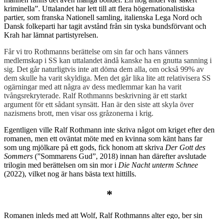
kriminella”. Uttalandet har lett till att flera högernationalistiska
partier, som franska Nationell samling, italienska Lega Nord och
Dansk folkeparti har tagit avstånd från sin tyska bundsförvant och
Krah har lämnat partistyrelsen.
Får vi tro Rothmanns berättelse om sin far och hans vänners
medlemskap i SS kan uttalandet ändå kanske ha en gnutta sanning i
sig. Det går naturligtvis inte att döma dem alla, om också 99% av
dem skulle ha varit skyldiga. Men det går lika lite att relativisera SS
ogärningar med att några av dess medlemmar kan ha varit
tvångsrekryterade. Ralf Rothmanns beskrivning är ett starkt
argument för ett sådant synsätt. Han är den siste att skyla över
nazismens brott, men visar oss gråzonerna i krig.
Egentligen ville Ralf Rothmann inte skriva något om kriget efter den
romanen, men ett oväntat möte med en kvinna som känt hans far
som ung mjölkare på ett gods, fick honom att skriva
Der Gott des
Sommers
(”Sommarens Gud”, 2018) innan han därefter avslutade
trilogin med berättelsen om sin mor i
Die Nacht unterm Schnee
(2022), vilket nog är hans bästa text hittills.
*
Romanen inleds med att Wolf, Ralf Rothmanns alter ego, ber sin