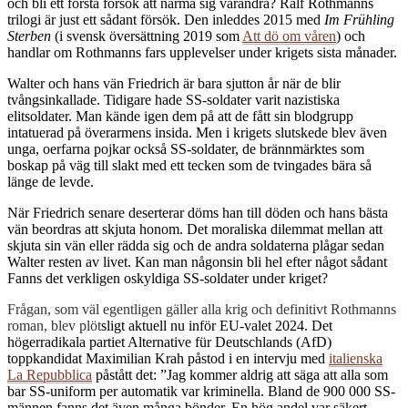
och bli ett första försök att närma sig varandra? Ralf Rothmanns
trilogi är just ett sådant försök. Den inleddes 2015 med
Im Frühling
Sterben
(i svensk översättning 2019 som
Att dö om våren
) och
handlar om Rothmanns fars upplevelser under krigets sista månader.
Walter och hans vän Friedrich är bara sjutton år när de blir
tvångsinkallade. Tidigare hade SS-soldater varit nazistiska
elitsoldater. Man kände igen dem på att de fått sin blodgrupp
intatuerad på överarmens insida. Men i krigets slutskede blev även
unga, oerfarna pojkar också SS-soldater, de brännmärktes som
boskap på väg till slakt med ett tecken som de tvingades bära så
länge de levde.
När Friedrich senare deserterar döms han till döden och hans bästa
vän beordras att skjuta honom. Det moraliska dilemmat mellan att
skjuta sin vän eller rädda sig och de andra soldaterna plågar sedan
Walter resten av livet. Kan man någonsin bli hel efter något sådant
Fanns det verkligen oskyldiga SS-soldater under kriget?
Frågan, som väl egentligen gäller alla krig och definitivt Rothmanns
roman, blev plöt
sligt aktuell nu inför EU-valet 2024. Det
högerradikala partiet Alternative für Deutschlands (AfD)
toppkandidat Maximilian Krah påstod i en intervju med
italienska
La Repubblica
påstått det: ”Jag kommer aldrig att säga att alla som
bar SS-uniform per automatik var kriminella. Bland de 900 000 SS-
männen fanns det även många bönder. En hög andel var säkert