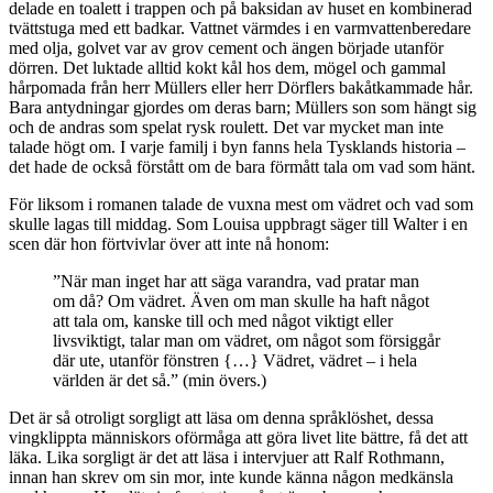
delade en toalett i trappen och på baksidan av huset en kombinerad
tvättstuga med ett badkar. Vattnet värmdes i en varmvattenberedare
med olja, golvet var av grov cement och ängen började utanför
dörren. Det luktade alltid kokt kål hos dem, mögel och gammal
hårpomada från herr Müllers eller herr Dörflers bakåtkammade hår.
Bara antydningar gjordes om deras barn; Müllers son som hängt sig
och de andras som spelat rysk roulett. Det var mycket man inte
talade högt om. I varje familj i byn fanns hela Tysklands historia –
det hade de också förstått om de bara förmått tala om vad som hänt.
För liksom i romanen talade de vuxna mest om vädret och vad som
skulle lagas till middag. Som Louisa uppbragt säger till Walter i en
scen där hon förtvivlar över att inte nå honom:
”När man inget har att säga varandra, vad pratar man
om då? Om vädret. Även om man skulle ha haft något
att tala om, kanske till och med något viktigt eller
livsviktigt, talar man om vädret, om något som försiggår
där ute, utanför fönstren {…} Vädret, vädret – i hela
världen är det så.” (min övers.)
Det är så otroligt sorgligt att läsa om denna språklöshet, dessa
vingklippta människors oförmåga att göra livet lite bättre, få det att
läka. Lika sorgligt är det att läsa i intervjuer att Ralf Rothmann,
innan han skrev om sin mor, inte kunde känna någon medkänsla