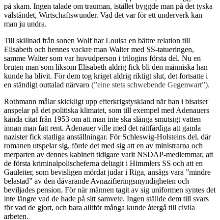
på skam. Ingen talade om trauman, istället byggde man på det tyska
välståndet, Wirtschaftswunder. Vad det var för ett underverk kan
man ju undra.
Till skillnad från sonen Wolf har Louisa en bättre relation till
Elisabeth och hennes vackre man Walter med SS-tatueringen,
samme Walter som var huvudperson i trilogins första del. Nu en
bruten man som liksom Elisabeth aldrig fick bli den människa han
kunde ha blivit. För dem tog kriget aldrig riktigt slut, det fortsatte i
en ständigt outtalad närvaro
(”eine stets schwebende Gegenwart”).
Rothmann målar skickligt upp efterkrigstyskland när han i bisatser
anspelar på det politiska klimatet, som till exempel med Adenauers
kända citat från 1953 om att man inte ska slänga smutsigt vatten
innan man fått rent. Adenauer ville med det rättfärdiga att gamla
nazister fick statliga anställningar. För Schleswig-Holsteins del, där
romanen utspelar sig, förde det med sig att en av ministrarna och
merparten av dennes kabinett tidigare varit NSDAP-medlemmar, att
de första kriminalpolischeferna deltagit i Himmlers SS och att en
Gauleiter, som bevisligen mördat judar i Riga, ansågs vara ”mindre
belastad” av den dåvarande Avnazifieringsmyndigheten och
beviljades pension. För när männen tagit av sig uniformen syntes det
inte längre vad de hade på sitt samvete. Ingen ställde dem till svars
för vad de gjort, och bara alltför många kunde återgå till civila
arbeten.