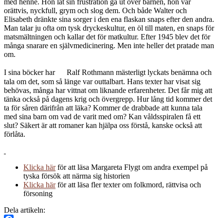
med henne. Hon lät sin frustration gå ut över barnen, hon var
orättvis, nyckfull, grym och slog dem. Och både Walter och
Elisabeth dränkte sina sorger i den ena flaskan snaps efter den andra.
Man talar ju ofta om tysk dryckeskultur, en öl till maten, en snaps för
matsmältningen och kallar det för matkultur. Efter 1945 blev det för
många snarare en självmedicinering. Men inte heller det pratade man
om.
I sina böcker har Ralf Rothmann mästerligt lyckats benämna och
tala om det, som så länge var outtalbart. Hans texter har visat sig
behövas, många har vittnat om liknande erfarenheter. Det får mig att
tänka också på dagens krig och övergrepp. Hur lång tid kommer det
ta för såren därifrån att läka? Kommer de drabbade att kunna tala
med sina barn om vad de varit med om? Kan våldsspiralen få ett
slut? Säkert är att romaner kan hjälpa oss förstå, kanske också att
förlåta.
Klicka här
för att läsa Margareta Flygt om andra exempel på
tyska försök att närma sig historien
Klicka här
för att läsa fler texter om folkmord, rättvisa och
försoning
Dela artikeln: