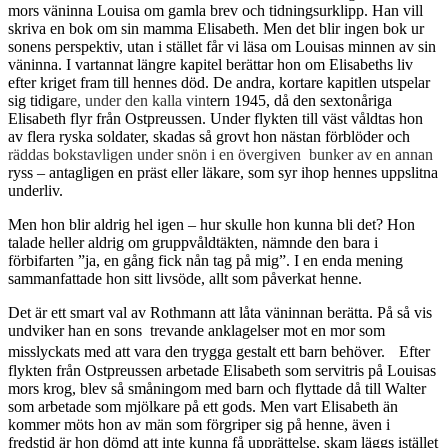
mors väninna Louisa om gamla brev och tidningsurklipp. Han vill
skriva en bok om sin mamma Elisabeth. Men det blir ingen bok ur
sonens perspektiv, utan i stället får vi läsa om Louisas minnen av sin
väninna. I vartannat längre kapitel berättar hon om Elisabeths liv
efter kriget fram till hennes död. De andra, kortare kapitlen utspelar
sig tidiga
re, under den kalla vint
ern 1945, då den sextonåriga
Elisabeth flyr från Ostpreussen. Under flykten till väst våldtas hon
av flera ryska soldater, skadas så grovt hon nästan förblöder och
räddas bokstavligen under snön i en övergiven bunker av en annan
ryss – antagligen en präst eller läkare, som syr ihop hennes uppslitna
underliv.
Men hon blir aldrig hel igen – hur skulle hon kunna bli det? Hon
talade heller aldrig om gruppvåldtäkten, nämnde den bara i
förbifarten ”ja, en gång fick nån tag på mig”. I en enda mening
sammanfattade hon sitt livsöde, allt som påverkat henne.
Det är ett smart val av Rothmann att låta väninnan berätta. På så vis
undviker han en sons trevande anklagelser mot en mor som
misslyckats med att vara den trygga gestalt ett barn behöver. Efter
flykten från Ostpreussen arbetade Elisabeth som servitris på Louisas
mors krog, blev så småningom med barn och flyttade då till Walter
som arbetade som mjölkare på ett gods. Men vart Elisabeth än
kommer möts hon av män som förgriper sig på henne, även i
fredstid är hon dömd att inte kunna få upprättelse, skam läggs istället