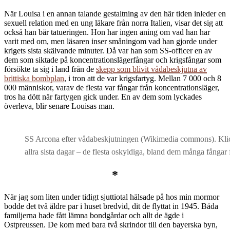
När Louisa i en annan talande gestaltning av den här tiden inleder en
sexuell relation med en ung läkare från norra Italien, visar det sig att
också han bär tatueringen. Hon har ingen aning om vad han har
varit med om, men läsaren inser småningom vad han gjorde under
krigets sista skälvande minuter. Då var han som SS-officer en av
dem som siktade på koncentrationslägerfångar och krigsfångar som
försökte ta sig i land från de
skepp som blivit vådabeskjutna av
brittiska bombplan
, i tron att de var krigsfartyg. Mellan 7 000 och 8
000 människor, varav de flesta var fångar från koncentrationsläger,
tros ha dött när fartygen gick under. En av dem som lyckades
överleva, blir senare Louisas man.
SS Arcona efter vådabeskjutningen (Wikimedia commons). Klicka
allra sista dagar – de flesta oskyldiga, bland dem många fångar 
*
När jag som liten under tidigt sjuttiotal hälsade på hos min mormor
bodde det två äldre par i huset bredvid, dit de flyttat in 1945. Båda
familjerna hade fått lämna bondgårdar och allt de ägde i
Ostpreussen. De kom med bara två skrindor till den bayerska byn,