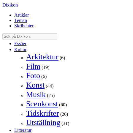
Dixikon
Artiklar
Teman
Skribenter
Essäer
Kultur
Arkitektur
(6)
Film
(19)
Foto
(6)
Konst
(44)
Musik
(25)
Scenkonst
(60)
Tidskrifter
(26)
Utställning
(31)
Litteratur