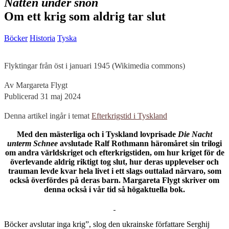
Natten under snön
Om ett krig som aldrig tar slut
Böcker
Historia
Tyska
Flyktingar från öst i januari 1945 (Wikimedia commons)
Av Margareta Flygt
Publicerad 31 maj 2024
Denna artikel ingår i temat
Efterkrigstid i Tyskland
Med den mästerliga och i Tyskland lovprisade
Die Nacht
unterm Schnee
avslutade Ralf Rothmann häromåret sin trilogi
om andra världskriget och efterkrigstiden, om hur kriget för de
överlevande aldrig riktigt tog slut, hur deras upplevelser och
trauman levde kvar hela livet i ett slags outtalad närvaro, som
också överfördes på deras barn. Margareta Flygt skriver om
denna också i vår tid så högaktuella bok.
B
öcker avslutar inga krig”, slog den ukrainske författare Serghij