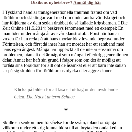
Dixikons nyhetsbrev?
Anmäl dig här
I Tyskland handlar transgenerationella trauman främst om vad
föräldrar och släktingar varit med om under andra världskriget och
hur följderna av dem sedan drabbat de så kallade krigsbarnen. I Die
Zeit Online (11.5.2014) beskrevs fenomenet med ett exempel: En
man lider under många år av svår klaustrofobi. Först när han är
vuxen får han reda på att hans morfar blev levande begravd under
Förintelsen, och först då inser han att mordet har ett samband med
hans egen ångest. Många har upptäckt att de inte är ensamma om
problemen, utan att det är något som många i efterkrigsgenerationen
delar. Annat har haft sin grund i frågor som om det är möjligt att
förlåta sina föräldrar för allt ont de åsamkat eller att barn inte sällan
tar på sig skulden för föräldrarnas olycka eller aggressioner.
Klicka på bilden för att läsa ett utdrag ur den avslutande
delen,
Die Nacht unterm Schnee
*
Skulle en senkommen förståelse för de svåra, ibland omöjliga
villkoren under ett krig kunna bidra till att bryta den onda kedjan