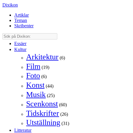
Dixikon
Artiklar
Teman
Skribenter
Essäer
Kultur
Arkitektur
(6)
Film
(19)
Foto
(6)
Konst
(44)
Musik
(25)
Scenkonst
(60)
Tidskrifter
(26)
Utställning
(31)
Litteratur