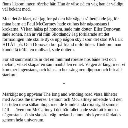
finns liksom ingen rörelse här. Han är vilse på en väg han är väldigt
väl bekant med.
Men det är klart, när jag for på den här vägen så berättade jag för
mina barn att Paul McCartney hade ett hus här någonstans i
krokarna. Vi kan hälsa på honom, sade min dotter. Eller Donovan,
sade sonen, han är väl från Skottland? Jag förklarade att det
förmodligen inte skulle dyka upp någon skylt som det stod PÅLLE
HITÅT på. Och Donovan bor på Irland nuförtiden. Tänk om man
kunde få träffa en mullvad, sade dottern.
För att sammanfatta är det en minimal rörelse hos både text och
melodi, vilket skapar en sammanhållen enhet. Vägen är lång, men vi
kommer ingenstans, och känslan hos sångaren djupnar och blir allt
starkare.
*
Märkligt nog uppvisar The long and winding road vissa likheter
med Across the universe. Lennon och McCartney arbetade vid den
här tiden mera sällan ihop, men de kunde ändå röra sig åt samma
håll — även om McCartney i det här fallet hade svårt att komma
någonstans på sin skotska väg medan Lennon obekymrat färdades
genom hela universum.