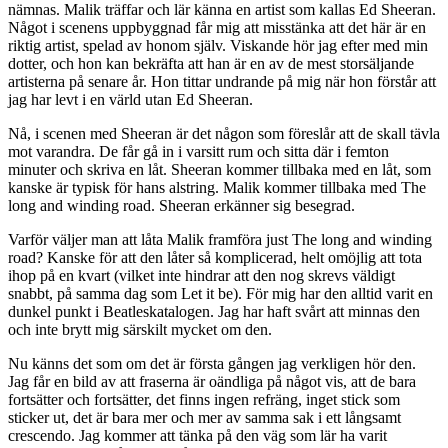
nämnas. Malik träffar och lär känna en artist som kallas Ed Sheeran.
Något i scenens uppbyggnad får mig att misstänka att det här är en
riktig artist, spelad av honom själv. Viskande hör jag efter med min
dotter, och hon kan bekräfta att han är en av de mest storsäljande
artisterna på senare år. Hon tittar undrande på mig när hon förstår att
jag har levt i en värld utan Ed Sheeran.
Nå, i scenen med Sheeran är det någon som föreslår att de skall tävla
mot varandra. De får gå in i varsitt rum och sitta där i femton
minuter och skriva en låt. Sheeran kommer tillbaka med en låt, som
kanske är typisk för hans alstring. Malik kommer tillbaka med The
long and winding road. Sheeran erkänner sig besegrad.
Varför väljer man att låta Malik framföra just The long and winding
road? Kanske för att den låter så komplicerad, helt omöjlig att tota
ihop på en kvart (vilket inte hindrar att den nog skrevs väldigt
snabbt, på samma dag som Let it be). För mig har den alltid varit en
dunkel punkt i Beatleskatalogen. Jag har haft svårt att minnas den
och inte brytt mig särskilt mycket om den.
Nu känns det som om det är första gången jag verkligen hör den.
Jag får en bild av att fraserna är oändliga på något vis, att de bara
fortsätter och fortsätter, det finns ingen refräng, inget stick som
sticker ut, det är bara mer och mer av samma sak i ett långsamt
crescendo. Jag kommer att tänka på den väg som lär ha varit