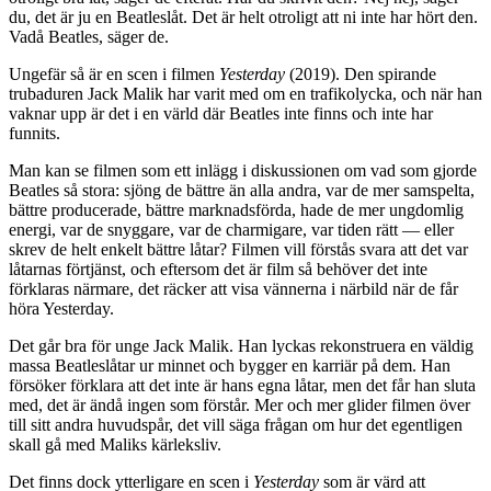
du, det är ju en Beatleslåt. Det är helt otroligt att ni inte har hört den.
Vadå Beatles, säger de.
Ungefär så är en scen i filmen
Yesterday
(2019). Den spirande
trubaduren Jack Malik har varit med om en trafikolycka, och när han
vaknar upp är det i en värld där Beatles inte finns och inte har
funnits.
Man kan se filmen som ett inlägg i diskussionen om vad som gjorde
Beatles så stora: sjöng de bättre än alla andra, var de mer samspelta,
bättre producerade, bättre marknadsförda, hade de mer ungdomlig
energi, var de snyggare, var de charmigare, var tiden rätt — eller
skrev de helt enkelt bättre låtar? Filmen vill förstås svara att det var
låtarnas förtjänst, och eftersom det är film så behöver det inte
förklaras närmare, det räcker att visa vännerna i närbild när de får
höra Yesterday.
Det går bra för unge Jack Malik. Han lyckas rekonstruera en väldig
massa Beatleslåtar ur minnet och bygger en karriär på dem. Han
försöker förklara att det inte är hans egna låtar, men det får han sluta
med, det är ändå ingen som förstår. Mer och mer glider filmen över
till sitt andra huvudspår, det vill säga frågan om hur det egentligen
skall gå med Maliks kärleksliv.
Det finns dock ytterligare en scen i
Yesterday
som är värd att