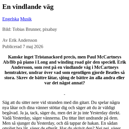
En vindlande väg
Engelska
Musik
Bild: Tobias Brunner, pixabay
Av Erik Andersson
Publicerad 7 maj 2026
Kanske inget Tristanackord precis, men Paul McCartneys
Ab/Bb på piano i Long and winding road gör den speciell. Erik
Andersson, som rest på en vindlande väg i McCartneys
hemtrakter, undrar över vad som egentligen gjorde Beatles så
stora. Skrev de bättre låtar, sjöng de bättre än alla andra eller
var det något annat?
S
äg att du sitter nere vid stranden med din gitarr. Du spelar några
nya låtar och dina vänner stöttar dig och säger att du är väldigt
begåvad. Ja ja, tack, säger du, men det är ju inte Yesterday direkt.
Vadå Yesterday, säger vännerna. Du tittar litet undrande på dem.
Men så sjunger du Yesterday, och då tappar de hakan. En sådan
otroligt bra låt, säger de efteråt. Har du skrivit den? Nej nej, säger