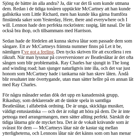
Sjöng de bättre än alla andra? Ja, där var det få som kunde utmana
dem. Redan i de tidiga tonåren upptäckte McCartney att han kunde
gallskrika som Little Richard, men han kunde lika gärna framföra
finstämda saker som Yesterday, Here, there and everywhere och I
will. Lennon hade den perfekta rockrösten: raspig, lätt nasal. De lät
också bra ihop, och tillsammans med Harrison.
Sedan hade de fördelen att kunna skriva låtar som passade dem som
sångare. Ett av McCartneys främsta nummer finns på Let it be,
nämligen I
’ve got a feeling
. Den tycks skriven för att excellera i ren
råkraft. När man lyssnar på coverversioner av Beatleslåtar är det ofta
sången som blir problematisk. Ray Charles har sjungit in The long
and winding road; han sjunger naturligtvis inte illa, och det var just
honom som McCartney hade i tankarna när han skrev låten. Ändå
blir resultatet inte övertygande, utan man sätter hellre på en annan låt
med Ray Charles.
För några månader sedan dök det upp en kanadensisk grupp,
Rikashay, som deklarerade att de tänkte spela in samtliga
Beatleslåtar, i alfabetisk ordning. De är unga, skickliga musiker,
väldigt entusiastiska — och det är roligt att höra på dem. De är inte
petnoga med arrangemangen, men sätter allting perfekt. Särskilt de
tidiga låtarna gör de mycket bra. Det är de vokalt krävande som är
svårast för dem — McCartneys låtar när de kastar sig mellan
ytterligheterna, och Lennons låtar när det känns som om han menar