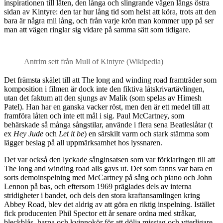
inspirationen till låten, den långa och slingrande vägen längs östra
sidan av Kintyre: den tar hur lång tid som helst att köra, trots att den
bara är några mil lång, och från varje krön man kommer upp på ser
man att vägen ringlar sig vidare på samma sätt som tidigare.
Antrim sett från Mull of Kintyre (Wikipedia)
Det främsta skälet till att The long and winding road framträder som
komposition i filmen är dock inte den fiktiva låtskrivartävlingen,
utan det faktum att den sjungs av Malik (som spelas av Himesh
Patel). Han har en ganska vacker röst, men den är ett medel till att
framföra låten och inte ett mål i sig. Paul McCartney, som
behärskade så många sångstilar, använde i flera sena Beatleslåtar (t
ex
Hey Jude
och
Let it be
) en särskilt varm och stark stämma som
lägger beslag på all uppmärksamhet hos lyssnaren.
Det var också den lyckade sånginsatsen som var förklaringen till att
The long and winding road alls gavs ut. Det som fanns var bara en
sorts demoinspelning med McCartney på sång och piano och John
Lennon på bas, och eftersom 1969 präglades dels av interna
stridigheter i bandet, och dels den stora kraftansamlingen kring
Abbey Road, blev det aldrig av att göra en riktig inspelning. Istället
fick producenten Phil Spector ett år senare ordna med stråkar,
bleckblås, harpa och kvinnokör för att dölja misstag och ytterligare