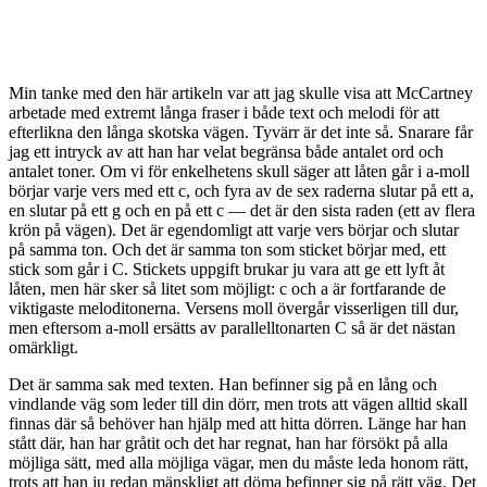
Min tanke med den här artikeln var att jag skulle visa att McCartney
arbetade med extremt långa fraser i både text och melodi för att
efterlikna den långa skotska vägen. Tyvärr är det inte så. Snarare får
jag ett intryck av att han har velat begränsa både antalet ord och
antalet toner. Om vi för enkelhetens skull säger att låten går i a-moll
börjar varje vers med ett c, och fyra av de sex raderna slutar på ett a,
en slutar på ett g och en på ett c — det är den sista raden (ett av flera
krön på vägen). Det är egendomligt att varje vers börjar och slutar
på samma ton. Och det är samma ton som sticket börjar med, ett
stick som går i C. Stickets uppgift brukar ju vara att ge ett lyft åt
låten, men här sker så litet som möjligt: c och a är fortfarande de
viktigaste meloditonerna. Versens moll övergår visserligen till dur,
men eftersom a-moll ersätts av parallelltonarten C så är det nästan
omärkligt.
Det är samma sak med texten. Han befinner sig på en lång och
vindlande väg som leder till din dörr, men trots att vägen alltid skall
finnas där så behöver han hjälp med att hitta dörren. Länge har han
stått där, han har gråtit och det har regnat, han har försökt på alla
möjliga sätt, med alla möjliga vägar, men du måste leda honom rätt,
trots att han ju redan mänskligt att döma befinner sig på rätt väg. Det