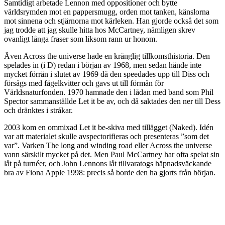
Samtidigt arbetade Lennon med oppositioner och bytte
världsrymden mot en pappersmugg, orden mot tanken, känslorna
mot sinnena och stjärnorna mot kärleken. Han gjorde också det som
jag trodde att jag skulle hitta hos McCartney, nämligen skrev
ovanligt långa fraser som liksom rann ur honom.
Även Across the universe hade en krånglig tillkomsthistoria. Den
spelades in (i D) redan i början av 1968, men sedan hände inte
mycket förrän i slutet av 1969 då den speedades upp till Diss och
försågs med fågelkvitter och gavs ut till förmån för
Världsnaturfonden. 1970 hamnade den i lådan med band som Phil
Spector sammanställde Let it be av, och då saktades den ner till Dess
och dränktes i stråkar.
2003 kom en ommixad Let it be-skiva med tillägget (Naked). Idén
var att materialet skulle avspectorifieras och presenteras ”som det
var”. Varken The long and winding road eller Across the universe
vann särskilt mycket på det. Men Paul McCartney har ofta spelat sin
låt på turnéer, och John Lennons låt tillvaratogs häpnadsväckande
bra av Fiona Apple 1998: precis så borde den ha gjorts från början.