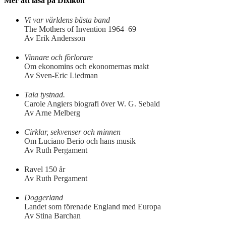
Mer att läsa på Dixikon
Vi var världens bästa band
The Mothers of Invention 1964–69
Av Erik Andersson
Vinnare och förlorare
Om ekonomins och ekonomernas makt
Av Sven-Eric Liedman
Tala tystnad.
Carole Angiers biografi över W. G. Sebald
Av Arne Melberg
Cirklar, sekvenser och minnen
Om Luciano Berio och hans musik
Av Ruth Pergament
Ravel 150 år
Av Ruth Pergament
Doggerland
Landet som förenade England med Europa
Av Stina Barchan