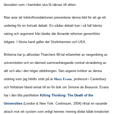
lärosäten som i framtiden ska få räknas till eliten.
Man anar att tidskriftsredaktionen presenterar denna bild för att ge ett
underlag för en fortsatt debatt. En sådan debatt kan i så fall hämta
näring och argument från länder där liknande reformer genomförts
tidigare. I första hand gäller det Storbritannien och USA.
Britterna har ju alltsedan Thatchers 80-tal erfarenhet av rangordning av
universiteten och en därmed sammanhängande central utvärdering av
allt och alla i den högre utbildningen. Den argaste kritiker av denna
ordning som jag hittills stött på är
Mary Evans
, professor i Canterbury
och författare bland annat till en fin bok om Simone de Beauvoir. Evans
har i den lilla pamfletten
Killing Thinking: The Death of the
Universities
(London & New York: Continuum, 2004) riktat en rasande
attack mot ett system som enligt hennes mening dödar både kreativitet