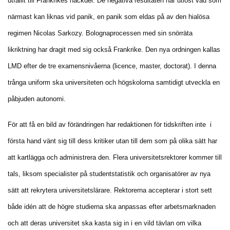
utfallit till Frankrikes nackdel. De negativa resultaten har utlöst vad som
närmast kan liknas vid panik, en panik som eldas på av den hialösa
regimen Nicolas Sarkozy. Bolognaprocessen med sin snörräta
likriktning har dragit med sig också Frankrike. Den nya ordningen kallas
LMD efter de tre examensnivåerna (licence, master, doctorat). I denna
trånga uniform ska universiteten och högskolorna samtidigt utveckla en
påbjuden autonomi.
För att få en bild av förändringen har redaktionen för tidskriften inte i
första hand vänt sig till dess kritiker utan till dem som på olika sätt har
att kartlägga och administrera den. Flera universitetsrektorer kommer till
tals, liksom specialister på studentstatistik och organisatörer av nya
sätt att rekrytera universitetslärare. Rektorerna accepterar i stort sett
både idén att de högre studierna ska anpassas efter arbetsmarknaden
och att deras universitet ska kasta sig in i en vild tävlan om vilka