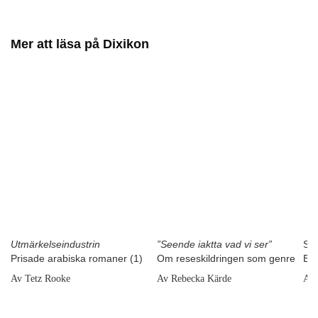
Mer att läsa på Dixikon
Utmärkelseindustrin
”Seende iaktta vad vi ser”
SA
Prisade arabiska romaner (1)
Om reseskildringen som genre
Ess
Av Tetz Rooke
Av Rebecka Kärde
Av 