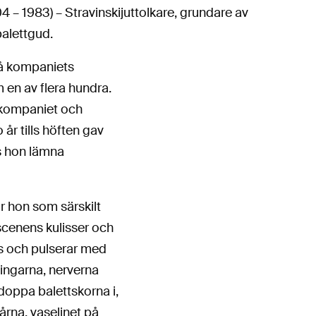
– 1983) – Stravinskijuttolkare, grundare av
alettgud.
på kompaniets
 en av flera hundra.
tkompaniet och
år tills höften gav
es hon lämna
r hon som särskilt
scenens kulisser och
as och pulserar med
ingarna, nerverna
doppa balettskorna i,
årna, vaselinet på