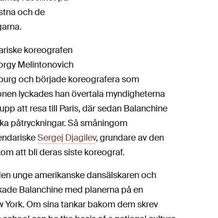
astna och de
garna.
ariske koreografen
orgy Melintonovich
sburg och började koreografera som
tionen lyckades han övertala myndigheterna
p att resa till Paris, där sedan Balanchine
etiska påtryckningar. Så småningom
endariske
Sergej Djagilev
, grundare av den
m att bli deras siste koreograf.
an den unge amerikanske dansälskaren och
ockade Balanchine med planerna på en
New York. Om sina tankar bakom dem skrev