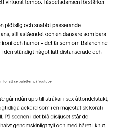
i ett virtuost tempo. Tåspetsdansen förstärker
en plötslig och snabbt passerande
ns, stillaståendet och en dansare som bara
nts ironi och humor – det är som om Balanchine
n i den ständigt något lätt distanserade och
en för att se baletten på Youtube
de
går ridån upp till stråkar i sex åttondelstakt,
gtidliga ackord som i en majestätisk koral i
. På scenen i det blå disljuset står de
halvt genomskinligt tyll och med håret i knut.