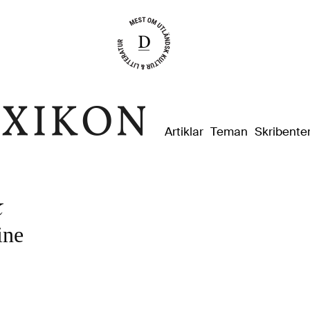
Dixikon
Artiklar
Teman
Skribente
k
ine