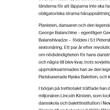
tänderna för att läpparna inte ska f
obligatoriska strama håruppsättnin
Pianisten, dansaren och den legend
George Balanchine – egentligen Ge
Balanshivadze – föddes i S:t Peter
sextonåring. Ett par år efter revolu
om nödvändigheten för hans danstrup
och några till blev kvar, trots sovj
uppmärksammades han av den leg
Parisbaserade Ryska Baletten, och ko
I början på trettiotalet träffade h
miljonären Lincoln Kirstein, som l
dansskola och balettinstitution i 