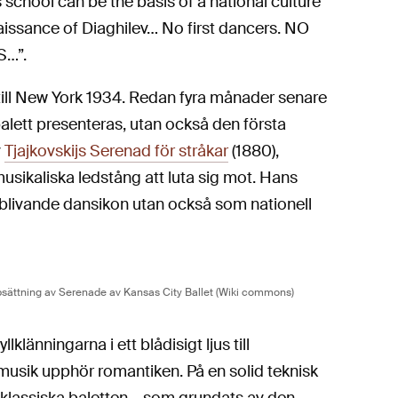
his school can be the basis of a national culture
aissance of Diaghilev… No first dancers. NO
S…”.
 till New York 1934. Redan fyra månader senare
alett presenteras, utan också den första
v
Tjajkovskijs Serenad för stråkar
(1880),
sikaliska ledstång att luta sig mot. Hans
 blivande dansikon utan också som nationell
psättning av Serenade av Kansas City Ballet (Wiki commons)
lklänningarna i ett blådisigt ljus till
 musik upphör romantiken. På en solid teknisk