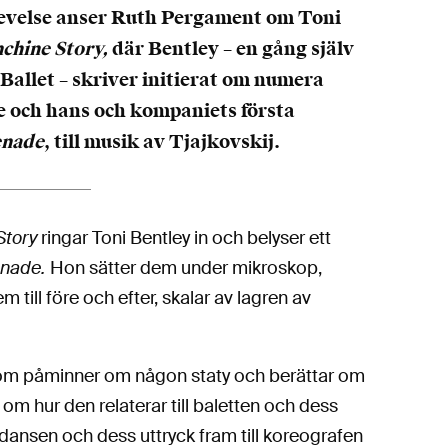
plevelse anser Ruth Pergament om Toni
nchine Story,
där Bentley – en gång själv
Ballet – skriver initierat om numera
e och hans och kompaniets första
enade
, till musik av Tjajkovskij.
Story
ringar Toni Bentley in och belyser ett
nade.
Hon sätter dem under mikroskop,
 till före och efter, skalar av lagren av
 som påminner om någon staty och berättar om
om hur den relaterar till baletten och dess
dansen och dess uttryck fram till koreografen