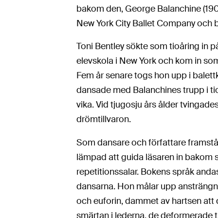
bakom den, George Balanchine (1904 
New York City Ballet Company och b
Toni Bentley sökte som tioåring in 
elevskola i New York och kom in som
Fem år senare togs hon upp i balet
dansade med Balanchines trupp i tio 
vika. Vid tjugosju års ålder tvingad
drömtillvaron.
Som dansare och författare framstå
lämpad att guida läsaren in bakom 
repetitionssalar. Bokens språk and
dansarna. Hon målar upp ansträngn
och euforin, dammet av hartsen att 
smärtan i lederna, de deformerade t