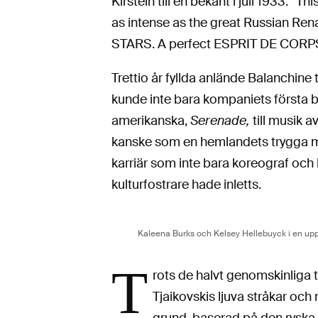
Kirstein till en bekant i juli 1933: ”T
as intense as the great Russian Ren
STARS. A perfect ESPRIT DE CORP
Trettio år fyllda anlände Balanchine
kunde inte bara kompaniets första b
amerikanska,
Serenade,
till musik a
kanske som en hemlandets trygga mu
karriär som inte bara koreograf och
kulturfostrare hade inletts.
Kaleena Burks och Kelsey Hellebuyck i en up
T
rots de halvt genomskinliga tyl
Tjaikovskis ljuva stråkar och