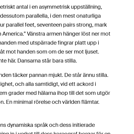
triskt antal i en asymmetrisk uppställning,
 dessutom parallella, i den mest onaturliga
ur parallel feet, seventeen pairs strong, mark
y, in America.” Vänstra armen hänger löst ner mot
anden med utspärrade fingrar platt upp i
ppåt mot handen som om de ser mot ljuset.
te här. Dansarna står bara stilla.
den täcker pannan mjukt. De står ännu stilla.
ghet, och alla samtidigt, vid ett ackord i
iofem grader med hälarna ihop till det som utgör
n. En minimal rörelse och världen flämtar.
ns dynamiska språk och dess initierade