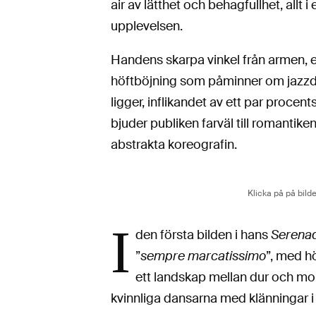
air av lätthet och behagfullhet, allt 
upplevelsen.
Handens skarpa vinkel från armen, 
höftböjning som påminner om jazzda
ligger, inflikandet av ett par proce
bjuder publiken farväl till romantike
abstrakta koreografin.
Klicka på på bild
I
den första bilden i hans
Serena
”
sempre marcatissimo
”, med hö
ett landskap mellan dur och moll
kvinnliga dansarna med klänningar i 