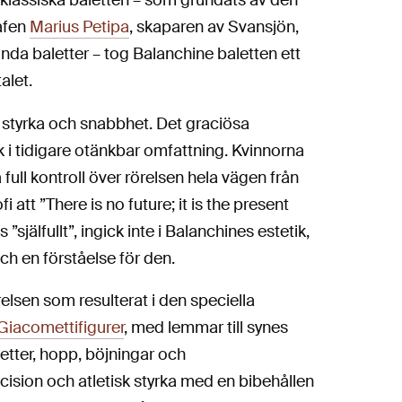
klassiska baletten – som grundats av den
afen
Marius Petipa
, skaparen av Svansjön,
a baletter – tog Balanchine baletten ett
alet.
 styrka och snabbhet. Det graciösa
 i tidigare otänkbar omfattning. Kvinnorna
full kontroll över rörelsen hela vägen från
fi att ”There is no future; it is the present
 ”själfullt”, ingick inte i Balanchines estetik,
ch en förståelse för den.
elsen som resulterat i den speciella
Giacomettifigurer
, med lemmar till synes
etter, hopp, böjningar och
ecision och atletisk styrka med en bibehållen