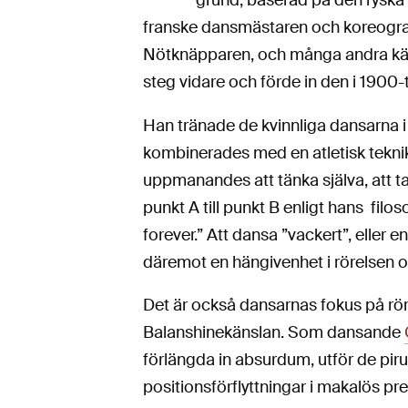
grund, baserad på den ryska 
franske dansmästaren och koreogr
Nötknäpparen, och många andra känd
steg vidare och förde in den i 1900-t
Han tränade de kvinnliga dansarna i
kombinerades med en atletisk teknik
uppmanandes att tänka själva, att ta 
punkt A till punkt B enligt hans filoso
forever.” Att dansa ”vackert”, eller ens
däremot en hängivenhet i rörelsen o
Det är också dansarnas fokus på rör
Balanshinekänslan. Som dansande
förlängda in absurdum, utför de piru
positionsförflyttningar i makalös pr