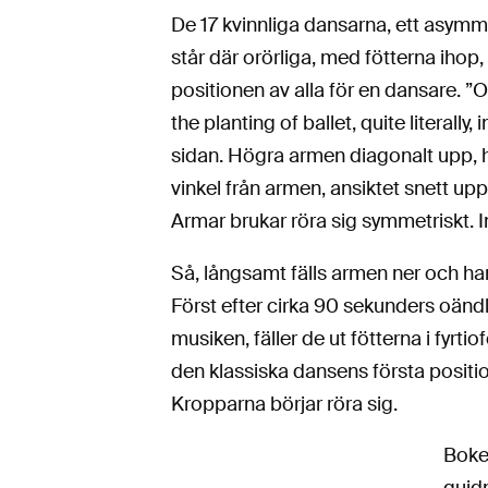
De 17 kvinnliga dansarna, ett asymme
står där orörliga, med fötterna ihop,
positionen av alla för en dansare. ”O
the planting of ballet, quite literall
sidan. Högra armen diagonalt upp, h
vinkel från armen, ansiktet snett u
Armar brukar röra sig symmetriskt. In
Så, långsamt fälls armen ner och han
Först efter cirka 90 sekunders oändli
musiken, fäller de ut fötterna i fyrt
den klassiska dansens första positio
Kropparna börjar röra sig.
Boke