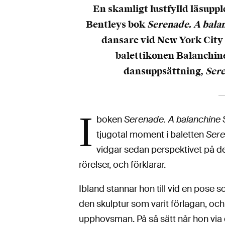
En skamligt lustfylld läsup
Bentleys bok
Serenade. A bala
dansare vid New York City 
balettikonen Balanchin
dansuppsättning,
Ser
I
boken
Serenade. A balanchine 
tjugotal moment i baletten
Sere
vidgar sedan perspektivet på dem
rörelser, och förklarar.
Ibland stannar hon till vid en pose
den skulptur som varit förlagan, och 
upphovsman. På så sätt når hon via 