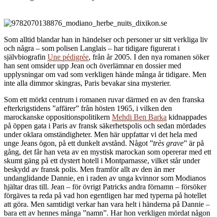
Som alltid blandar han in händelser och personer ur sitt verkliga liv
och några – som polisen Langlais – har tidigare figurerat i
självbiografin
Une pédigrée
, från år 2005. I den nya romanen söker
han sent omsider upp Jean och överlämnar en dossier med
upplysningar om vad som verkligen hände många år tidigare. Men
inte alla dimmor skingras, Paris bevakar sina mysterier.
Som ett mörkt centrum i romanen ruvar därmed en av den franska
efterkrigstidens ”affärer” från hösten 1965, i vilken den
marockanske oppositionspolitikern
Mehdi Ben Barka
kidnappades
på öppen gata i Paris av fransk säkerhetspolis och sedan mördades
under oklara omständigheter. Men här uppfattar vi det hela med
unge Jeans ögon, på ett dunkelt avstånd. Något ”
très grave
” är på
gång, det får han veta av en mystisk marockan som opererar med ett
skumt gäng på ett dystert hotell i Montparnasse, vilket står under
beskydd av fransk polis. Men framför allt av den än mer
undanglidande Dannie, en i raden av unga kvinnor som Modianos
hjältar dras till. Jean – för övrigt Patricks andra förnamn – försöker
förgäves ta reda på vad hon egentligen har med typerna på hotellet
att göra. Men samtidigt verkar han vara helt i händerna på Dannie –
bara ett av hennes många ”namn”. Har hon verkligen mördat någon