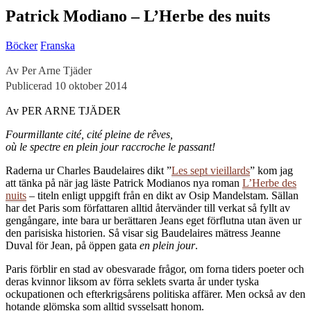
Patrick Modiano – L’Herbe des nuits
Böcker
Franska
Av Per Arne Tjäder
Publicerad 10 oktober 2014
Av PER ARNE TJÄDER
Fourmillante cité, cité pleine de rêves,
où le spectre en plein jour raccroche le passant!
Raderna ur Charles Baudelaires dikt ”
Les sept vieillards
” kom jag
att tänka på när jag läste Patrick Modianos nya roman
L’Herbe des
nuits
– titeln enligt uppgift från en dikt av Osip Mandelstam. Sällan
har det Paris som författaren alltid återvänder till verkat så fyllt av
gengångare, inte bara ur berättaren Jeans eget förflutna utan även ur
den parisiska historien. Så visar sig Baudelaires mätress Jeanne
Duval för Jean, på öppen gata
en plein jour
.
Paris förblir en stad av obesvarade frågor, om forna tiders poeter och
deras kvinnor liksom av förra seklets svarta år under tyska
ockupationen och efterkrigsårens politiska affärer. Men också av den
hotande glömska som alltid sysselsatt honom.