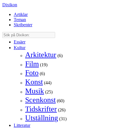
Dixikon
Artiklar
Teman
Skribenter
Essäer
Kultur
Arkitektur
(6)
Film
(19)
Foto
(6)
Konst
(44)
Musik
(25)
Scenkonst
(60)
Tidskrifter
(26)
Utställning
(31)
Litteratur