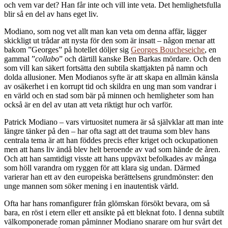
och vem var det? Han får inte och vill inte veta. Det hemlighetsfulla
blir så en del av hans eget liv.
Modiano, som nog vet allt man kan veta om denna affär, lägger
skickligt ut trådar att nysta för den som är insatt – någon menar att
bakom ”Georges” på hotellet döljer sig
Georges Boucheseiche
, en
gammal ”
collabo
” och därtill kanske Ben Barkas mördare. Och den
som vill kan säkert fortsätta den subtila skattjakten på namn och
dolda allusioner. Men Modianos syfte är att skapa en allmän känsla
av osäkerhet i en korrupt tid och skildra en ung man som vandrar i
en värld och en stad som bär på minnen och hemligheter som han
också är en del av utan att veta riktigt hur och varför.
Patrick Modiano – vars virtuositet numera är så självklar att man inte
längre tänker på den – har ofta sagt att det trauma som blev hans
centrala tema är att han föddes precis efter kriget och ockupationen
men att hans liv ändå blev helt beroende av vad som hände de åren.
Och att han samtidigt visste att hans uppväxt befolkades av många
som höll varandra om ryggen för att klara sig undan. Därmed
varierar han ett av den europeiska berättelsens grundmönster: den
unge mannen som söker mening i en inautentisk värld.
Ofta har hans romanfigurer från glömskan försökt bevara, om så
bara, en röst i etern eller ett ansikte på ett bleknat foto. I denna subtilt
välkomponerade roman påminner Modiano snarare om hur svårt det