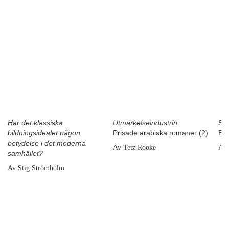
Har det klassiska
Utmärkelseindustrin
SA
bildningsidealet någon
Prisade arabiska romaner (2)
Ess
betydelse i det moderna
Av Tetz Rooke
Av 
samhället?
Av Stig Strömholm