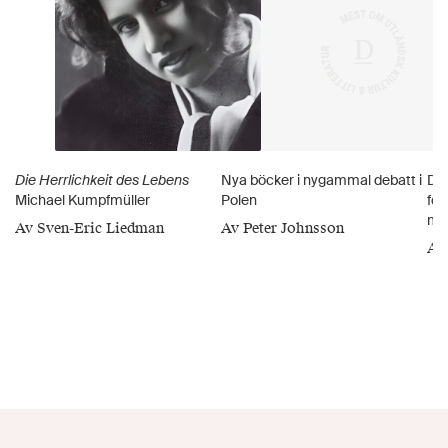
Die Herrlichkeit des Lebens
Nya böcker i nygammal debatt i
Den
Michael Kumpfmüller
Polen
for
mig
Av Sven-Eric Liedman
Av Peter Johnsson
Av