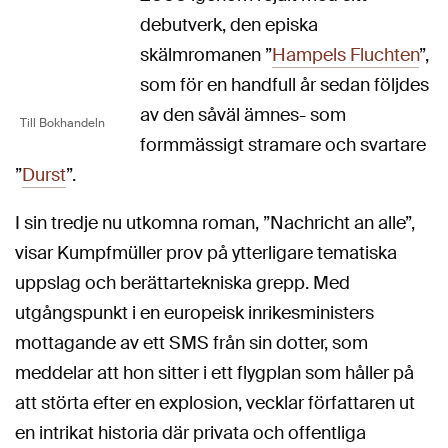
debutverk, den episka
skälmromanen ”
Hampels Fluchten
”,
som för en handfull år sedan följdes
av den såväl ämnes- som
Till Bokhandeln
formmässigt stramare och svartare
”
Durst
”.
I sin tredje nu utkomna roman, ”Nachricht an alle”,
visar Kumpfmüller prov på ytterligare tematiska
uppslag och berättartekniska grepp. Med
utgångspunkt i en europeisk inrikesministers
mottagande av ett SMS från sin dotter, som
meddelar att hon sitter i ett flygplan som håller på
att störta efter en explosion, vecklar författaren ut
en intrikat historia där privata och
offentliga