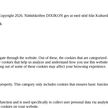
opyright 2026. Nättidskriften DIXIKON ges ut med stöd från Kulturrå
ck
e through the website. Out of these, the cookies that are categorized a
rty cookies that help us analyze and understand how you use this websit
ting out of some of these cookies may affect your browsing experience.
properly. This category only includes cookies that ensures basic functio
function and is used specifically to collect user personal data via anal
e cookies on your website.