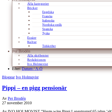
Alla kategorier
Böcker
Engelska
Franska
Italienska
Nordiska språk
Spanska
Tyska
Essäer
Kultur
Tidskrifter
Per Brodén
Alla skribenter
Redaktionen
Ivo Holmqvist
Efter:
Datum /
A-Ö
Bloggar
Ivo Holmqvist
Pippi – en pigg pensionär
Av
Per Brodén
27 november 2010
Av IVO HOLMQVIST ”Heute wäre Pippi Langstrumpf 65 jahre ’alt’ gewo