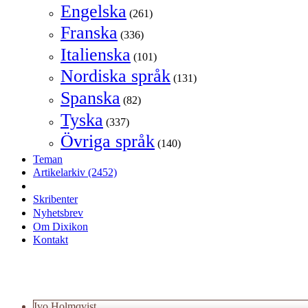
Engelska
(261)
Franska
(336)
Italienska
(101)
Nordiska språk
(131)
Spanska
(82)
Tyska
(337)
Övriga språk
(140)
Teman
Artikelarkiv
(2452)
Skribenter
Nyhetsbrev
Om Dixikon
Kontakt
Ivo Holmqvist