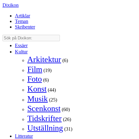
Dixikon
Artiklar
Teman
Skribenter
Essäer
Kultur
Arkitektur
(6)
Film
(19)
Foto
(6)
Konst
(44)
Musik
(25)
Scenkonst
(60)
Tidskrifter
(26)
Utställning
(31)
Litteratur