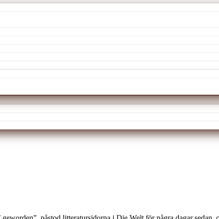
rden”, påstod litteratursidorna i Die Welt för några dagar sedan, o