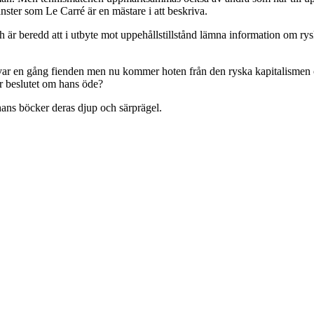
änster som Le Carré är en mästare i att beskriva.
d och är beredd att i utbyte mot uppehållstillstånd lämna information o
ar en gång fienden men nu kommer hoten från den ryska kapitalismen 
r beslutet om hans öde?
hans böcker deras djup och särprägel.