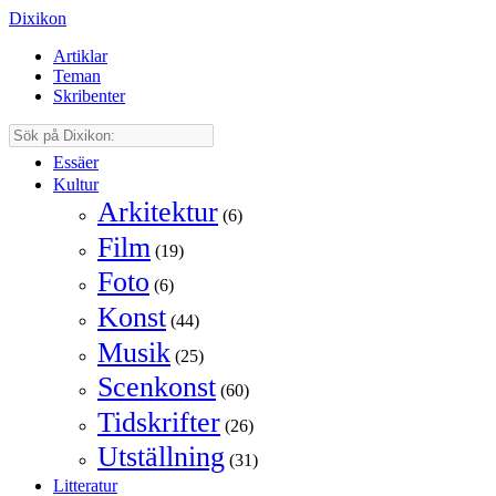
Dixikon
Artiklar
Teman
Skribenter
Essäer
Kultur
Arkitektur
(6)
Film
(19)
Foto
(6)
Konst
(44)
Musik
(25)
Scenkonst
(60)
Tidskrifter
(26)
Utställning
(31)
Litteratur