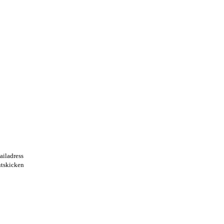
ailadress
utskicken