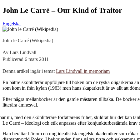
John Le Carré – Our Kind of Traitor
Engelska
John le Carré (Wikipedia)
Av Lars Lindvall
Publicerad 6 mars 2011
Denna artikel ingår i temat
Lars Lindvall in memoriam
E
n bättre skönlitterär uppföljare till boken om de ryska oligarkerna 
som kom in från kylan (1963) men hans skaparkraft är av allt att döma o
Efter några mellanböcker är den gamle mästaren tillbaka. De böcker so
litterära ämnesval.
ar nu, med den skönlitteräre författarens frihet, skildrat hur det kan tä
Le Carré – ideologi och etik anpassas efter konjunkturbestämda krav
Han berättar här om en ung idealistisk engelsk akademiker som råkar 
diamantprydd Rolex. I bakgrunden finns några tysta och vaksamma män