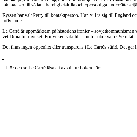
iakttagelser till sådana hemlighetsfulla och opersonliga underrättelsetj
Ryssen har valt Perry till kontaktperson. Han vill ta sig till Englan
inflytande.
Le Carré är uppmärksam på historiens ironier – sovjetkommunismen v
vet Dima för mycket. För vilken sida blir han för obekväm? Vem fatta
Det finns ingen öppenhet eller transparens i Le Carrés värld. Det ger 
– Hör och se Le Carré läsa ett avsnitt ur boken här: