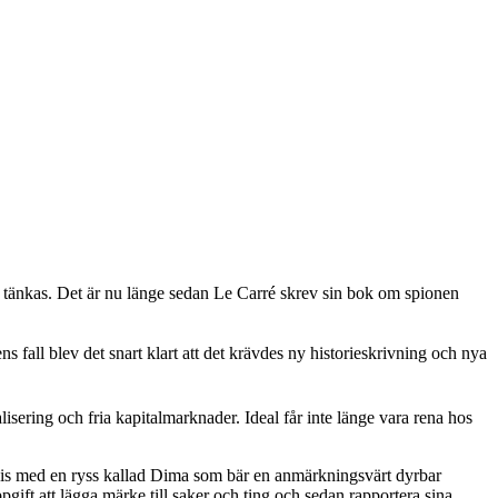
en tänkas. Det är nu länge sedan Le Carré skrev sin bok om spionen
fall blev det snart klart att det krävdes ny historieskrivning och nya
lisering och fria kapitalmarknader. Ideal får inte länge vara rena hos
nnis med en ryss kallad Dima som bär en anmärkningsvärt dyrbar
t att lägga märke till saker och ting och sedan rapportera sina