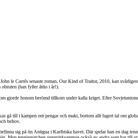
än John le Carrés senaste roman, Our Kind of Traitor, 2010, kan svårlig
bruten (han fyller åttio i år!).
m gjorde honom berömd tillkom under kalla kriget. Efter Sovjetunionens 
nkas gå till i kampen om pengar och makt, bortom allt fagert tal om globa
 och behov.
befinna sig på ön Antigua i Karibiska havet. Där spelar han en dag te
. Men tennismatchen uppmärksammas också av andra som har till uppgif