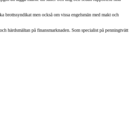
m ryska brottssyndikat men också om vissa engelsmän med makt och
och härdsmältan på finansmarknaden. Som specialist på penningtvätt