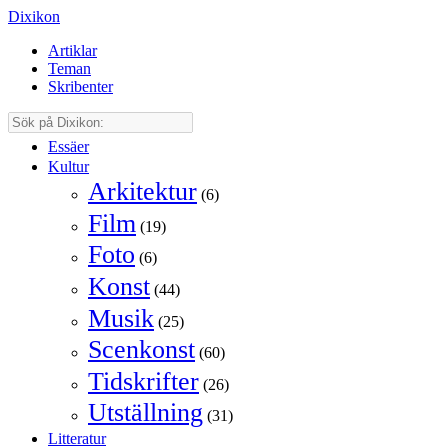
Dixikon
Artiklar
Teman
Skribenter
Essäer
Kultur
Arkitektur
(6)
Film
(19)
Foto
(6)
Konst
(44)
Musik
(25)
Scenkonst
(60)
Tidskrifter
(26)
Utställning
(31)
Litteratur