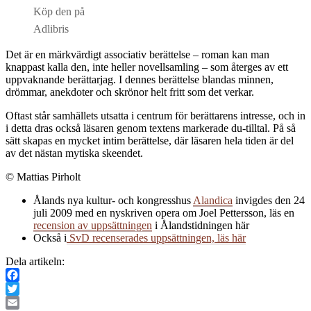
Köp den på
Adlibris
Det är en märkvärdigt associativ berättelse – roman kan man
knappast kalla den, inte heller novellsamling – som återges av ett
uppvaknande berättarjag. I dennes berättelse blandas minnen,
drömmar, anekdoter och skrönor helt fritt som det verkar.
Oftast står samhällets utsatta i centrum för berättarens intresse, och in
i detta dras också läsaren genom textens markerade du-tilltal. På så
sätt skapas en mycket intim berättelse, där läsaren hela tiden är del
av det nästan mytiska skeendet.
© Mattias Pirholt
Ålands nya kultur- och kongresshus
Alandica
invigdes den 24
juli 2009 med en nyskriven opera om Joel Pettersson, läs en
recension av uppsättningen
i Ålandstidningen här
Också i
SvD recenserades uppsättningen, läs här
Dela artikeln:
Facebook
Twitter