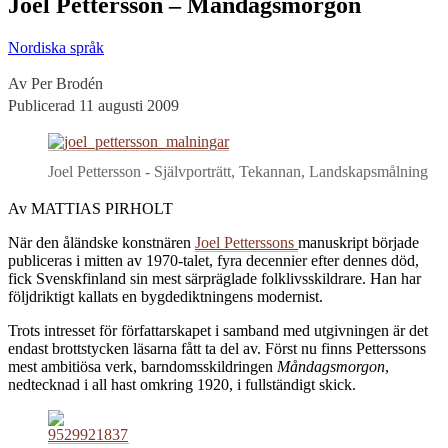
Joel Pettersson – Måndagsmorgon
Nordiska språk
Av Per Brodén
Publicerad 11 augusti 2009
Joel Pettersson - Självporträtt, Tekannan, Landskapsmålning
Av MATTIAS PIRHOLT
När den åländske konstnären
Joel Petterssons
manuskript började
publiceras i mitten av 1970-talet, fyra decennier efter dennes död,
fick Svenskfinland sin mest särpräglade folklivsskildrare. Han har
följdriktigt kallats en bygdediktningens modernist.
Trots intresset för författarskapet i samband med utgivningen är det
endast brottstycken läsarna fått ta del av. Först nu finns Petterssons
mest ambitiösa verk, barndomsskildringen
Måndagsmorgon
,
nedtecknad i all hast omkring 1920, i fullständigt skick.