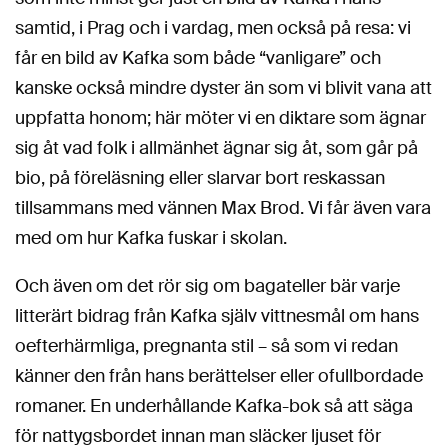
samtid, i Prag och i vardag, men också på resa: vi
får en bild av Kafka som både “vanligare” och
kanske också mindre dyster än som vi blivit vana att
uppfatta honom; här möter vi en diktare som ägnar
sig åt vad folk i allmänhet ägnar sig åt, som går på
bio, på föreläsning eller slarvar bort reskassan
tillsammans med vännen Max Brod. Vi får även vara
med om hur Kafka fuskar i skolan.
Och även om det rör sig om bagateller bär varje
litterärt bidrag från Kafka själv vittnesmål om hans
oefterhärmliga, pregnanta stil – så som vi redan
känner den från hans berättelser eller ofullbordade
romaner. En underhållande Kafka-bok så att säga
för nattygsbordet innan man släcker ljuset för