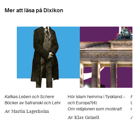
Mer att läsa på Dixikon
Kafkas Leben och Schere
Hör islam hemma i Tyskland –
Fly
Böcker av Safranski och Lehr
och Europa?(4)
Ulr
Om religionen som motkraft
rom
Av Martin Lagerholm
Av Klas Grinell
Av