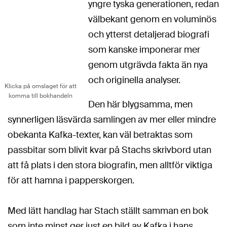
yngre tyska generationen, redan
välbekant genom en voluminös
och ytterst detaljerad biografi
som kanske imponerar mer
genom utgrävda fakta än nya
och originella analyser.
Klicka på omslaget för att
komma till bokhandeln
Den här blygsamma, men
synnerligen läsvärda samlingen av mer eller mindre
obekanta Kafka-texter, kan väl betraktas som
passbitar som blivit kvar på Stachs skrivbord utan
att få plats i den stora biografin, men alltför viktiga
för att hamna i papperskorgen.
Med lätt handlag har Stach ställt samman en bok
som inte minst ger just en bild av Kafka i hans