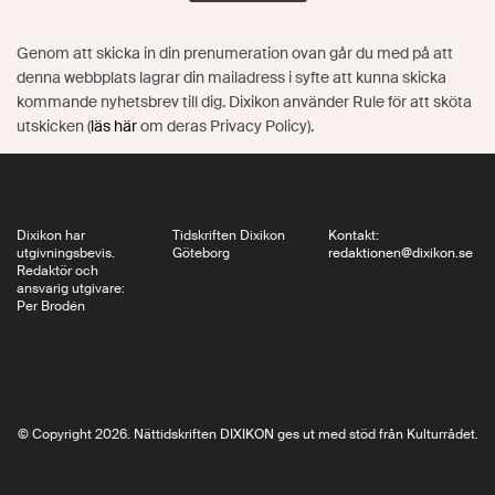
Genom att skicka in din prenumeration ovan går du med på att
denna webbplats lagrar din mailadress i syfte att kunna skicka
kommande nyhetsbrev till dig. Dixikon använder Rule för att sköta
utskicken (
läs här
om deras Privacy Policy).
Dixikon har
Tidskriften Dixikon
Kontakt:
utgivningsbevis.
Göteborg
redaktionen@dixikon.se
Redaktör och
ansvarig utgivare:
Per Brodén
© Copyright 2026. Nättidskriften DIXIKON ges ut med stöd från Kulturrådet.