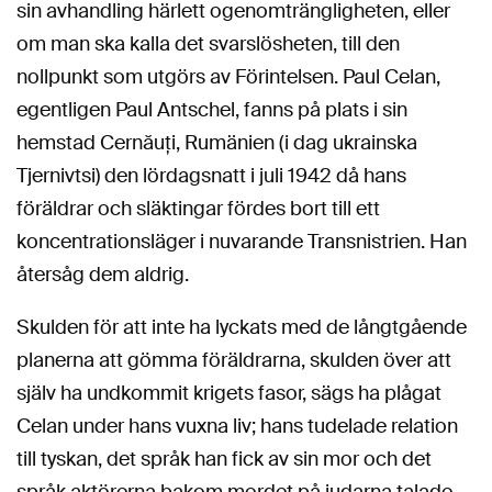
sin avhandling härlett ogenomträngligheten, eller
om man ska kalla det svarslösheten, till den
nollpunkt som utgörs av Förintelsen. Paul Celan,
egentligen Paul Antschel, fanns på plats i sin
hemstad Cernăuţi, Rumänien (i dag ukrainska
Tjernivtsi) den lördagsnatt i juli 1942 då hans
föräldrar och släktingar fördes bort till ett
koncentrationsläger i nuvarande Transnistrien. Han
återsåg dem aldrig.
Skulden för att inte ha lyckats med de långtgående
planerna att gömma föräldrarna, skulden över att
själv ha undkommit krigets fasor, sägs ha plågat
Celan under hans vuxna liv; hans tudelade relation
till tyskan, det språk han fick av sin mor och det
språk aktörerna bakom mordet på judarna talade,