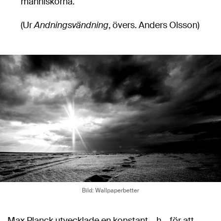
människorna.
(Ur
Andningsvändning
, övers. Anders Olsson)
Bild: Wallpaperbetter
Max Planck utvecklade en konstant – h – för att