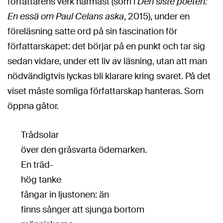
författarens verk närmast (som i
Den siste poeten:
En essä om Paul Celans aska
, 2015), under en
föreläsning satte ord på sin fascination för
författarskapet: det börjar på en punkt och tar sig
sedan vidare, under ett liv av läsning, utan att man
nödvändigtvis lyckas bli klarare kring svaret. På det
viset måste somliga författarskap hanteras. Som
öppna gåtor.
Trådsolar
över den gråsvarta ödemarken.
En träd-
hög tanke
fångar in ljustonen: än
finns sånger att sjunga bortom