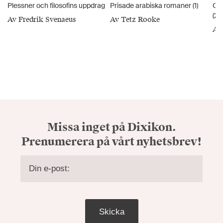
Plessner och filosofins uppdrag
Prisade arabiska romaner (1)
Om 
(2)
Av Fredrik Svenaeus
Av Tetz Rooke
Av
Missa inget på Dixikon.
Prenumerera på vårt nyhetsbrev!
Skicka