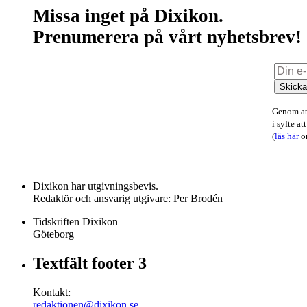
Missa inget på Dixikon.
Prenumerera på vårt nyhetsbrev!
Skick
Genom att
i syfte a
(
läs här
om
Dixikon har utgivningsbevis.
Redaktör och ansvarig utgivare: Per Brodén
Tidskriften Dixikon
Göteborg
Textfält footer 3
Kontakt:
redaktionen@dixikon.se