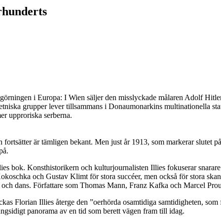
rhunderts
görningen i Europa: I Wien säljer den misslyckade målaren Adolf Hitler
a etniska grupper lever tillsammans i Donaumonarkins multinationella sta
mer upproriska serberna.
 fortsätter är tämligen bekant. Men just år 1913, som markerar slutet på 
på.
lies bok. Konsthistorikern och kulturjournalisten Illies fokuserar snarar
koschka och Gustav Klimt för stora succéer, men också för stora skanda
ik och dans. Författare som Thomas Mann, Franz Kafka och Marcel Proust
ckas Florian Illies återge den ”oerhörda osamtidiga samtidigheten, som 
ångsidigt panorama av en tid som berett vägen fram till idag.