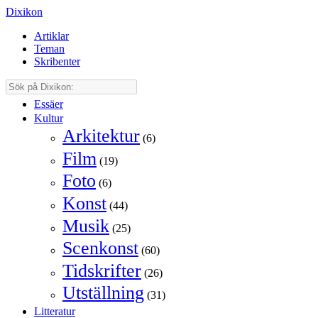
Dixikon
Artiklar
Teman
Skribenter
Essäer
Kultur
Arkitektur
(6)
Film
(19)
Foto
(6)
Konst
(44)
Musik
(25)
Scenkonst
(60)
Tidskrifter
(26)
Utställning
(31)
Litteratur