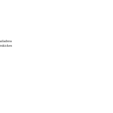
ailadress
utskicken