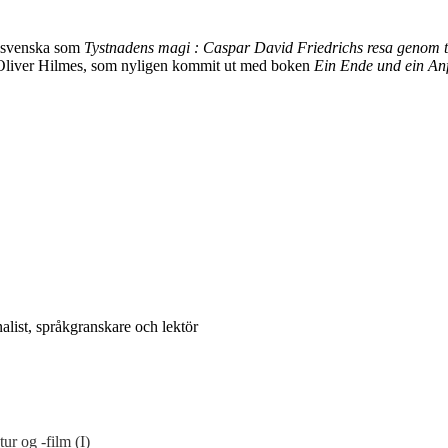
 svenska som
Tystnadens magi : Caspar David Friedrichs resa genom t
en Oliver Hilmes, som nyligen kommit ut med boken
Ein Ende und ein An
rnalist, språkgranskare och lektör
ur og -film (I)