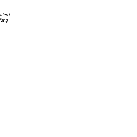
iden)
fang