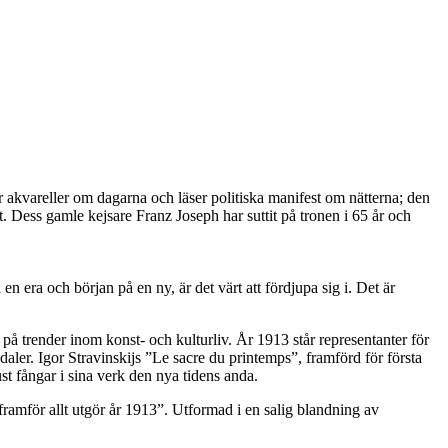
 akvareller om dagarna och läser politiska manifest om nätterna; den
t. Dess gamle kejsare Franz Joseph har suttit på tronen i 65 år och
en era och början på en ny, är det värt att fördjupa sig i. Det är
e på trender inom konst- och kulturliv. År 1913 står representanter för
ler. Igor Stravinskijs ”Le sacre du printemps”, framförd för första
 fångar i sina verk den nya tidens anda.
framför allt utgör år 1913”. Utformad i en salig blandning av