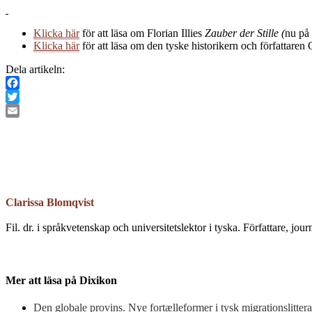
Klicka här
för att läsa om Florian Illies
Zauber der Stille (
nu på
Klicka här
för att läsa om den tyske historikern och författar
Dela artikeln:
Facebook
Twitter
Email
Clarissa Blomqvist
Fil. dr. i språkvetenskap och universitetslektor i tyska. Författare, jou
Mer att läsa på Dixikon
Den globale provins. Nye fortælleformer i tysk migrationslitterat