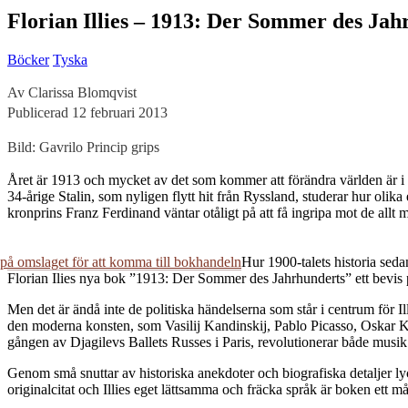
Florian Illies – 1913: Der Sommer des Jah
Böcker
Tyska
Av Clarissa Blomqvist
Publicerad 12 februari 2013
Bild: Gavrilo Princip grips
Å
ret är 1913 och mycket av det som kommer att förändra världen är i 
34-årige Stalin, som nyligen flytt hit från Ryssland, studerar hur olik
kronprins Franz Ferdinand väntar otåligt på att få ingripa mot de allt 
Hur 1900-talets historia sedan
Florian Ilies nya bok ”1913: Der Sommer des Jahrhunderts” ett bevis 
Men det är ändå inte de politiska händelserna som står i centrum för Il
den moderna konsten, som Vasilij Kandinskij, Pablo Picasso, Oskar Ko
gången av Djagilevs Ballets Russes i Paris, revolutionerar både mus
Genom små snuttar av historiska anekdoter och biografiska detaljer ly
originalcitat och Illies eget lättsamma och fräcka språk är boken ett m